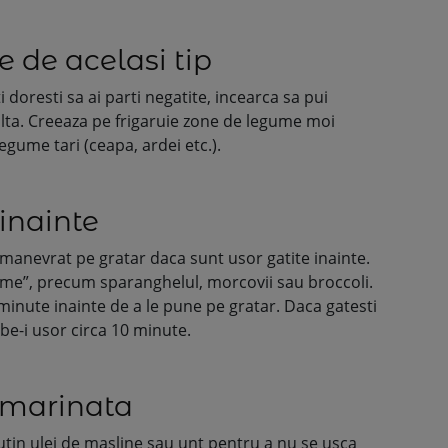
de acelasi tip
i doresti sa ai parti negatite, incearca sa pui
alta. Creeaza pe frigaruie zone de legume moi
legume tari (ceapa, ardei etc.).
inainte
anevrat pe gratar daca sunt usor gatite inainte.
erme”, precum sparanghelul, morcovii sau broccoli.
minute inainte de a le pune pe gratar. Daca gatesti
erbe-i usor circa 10 minute.
u marinata
in ulei de masline sau unt pentru a nu se usca