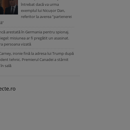
întrebat dacă va urma
exemplul lui Nicușor Dan,
referitor la averea ”partenerei
ță”
ă arestată în Germania pentru spionaj.
iegel: misiunea ar fi pregătit un asasinat.
ra persoana vizată
arney, ironie fină la adresa lui Trump după
ident tehnic. Premierul Canadei a stârnit
 în sală
ecte.ro