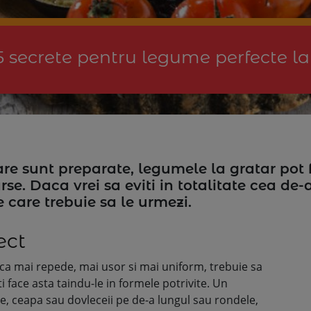
5 secrete pentru legume perfecte la
re sunt preparate, legumele la gratar pot 
rse. Daca vrei sa eviti in totalitate cea de
e care trebuie sa le urmezi.
ect
ca mai repede, mai usor si mai uniform, trebuie sa
i face asta taindu-le in formele potrivite. Un
e, ceapa sau dovleceii pe de-a lungul sau rondele,