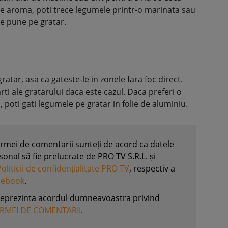
 de aroma, poti trece legumele printr-o marinata sau
le pune pe gratar.
atar, asa ca gateste-le in zonele fara foc direct.
arti ale gratarului daca este cazul. Daca preferi o
poti gati legumele pe gratar in folie de aluminiu.
formei de comentarii sunteți de acord ca datele
nal să fie prelucrate de PRO TV S.R.L. și
Politicii de confidențialitate PRO TV
, respectiv a
acebook
.
reprezinta acordul dumneavoastra privind
ORMEI DE COMENTARII
.