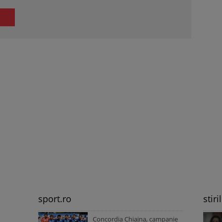
sport.ro
stiri
Concordia Chiajna, campanie