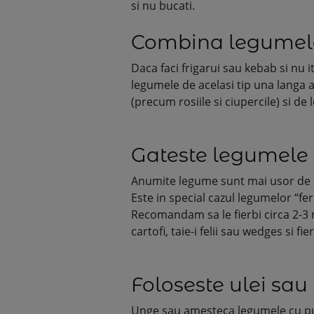
si nu bucati.
Combina legumele 
Daca faci frigarui sau kebab si nu it
legumele de acelasi tip una langa 
(precum rosiile si ciupercile) si de 
Gateste legumele 
Anumite legume sunt mai usor de m
Este in special cazul legumelor “f
Recomandam sa le fierbi circa 2-3 
cartofi, taie-i felii sau wedges si fi
Foloseste ulei sa
Unge sau amesteca legumele cu put