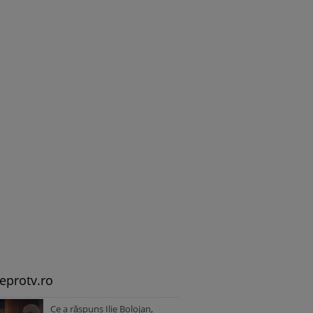
leprotv.ro
Ce a răspuns Ilie Bolojan,