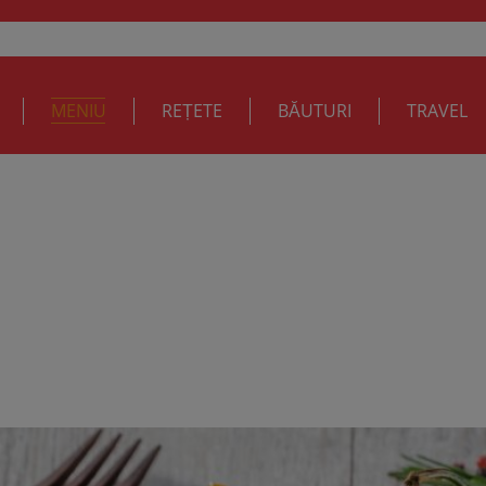
MENIU
REȚETE
BĂUTURI
TRAVEL