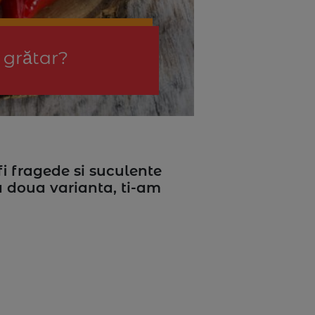
 grătar?
fi fragede si suculente
-a doua varianta, ti-am