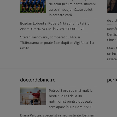
de achiziții fulminantă. Ilfovenii
au schimbat jumătate de lot,
în această vară
de via
Bogdan Lobonț și Robert Niță sunt invitații lui
Andrei Grecu, ACUM, la VOYO SPORT LIVE
Românc
Der Sp
Ștefan Târnovanu, comparat cu Niță și
Cine e
Tătărușanu: ce poate face după ce Gigi Becali l-a
umilit
Mark C
un inc
râsete
doctordebine.ro
perf
Petreci 8 ore sau mai mult la
birou? Soluții de la un
nutriționist pentru oboseala
care apare în jurul orei 15:00
Diana Palotaș, specialist în neuroștiințe: Deținem