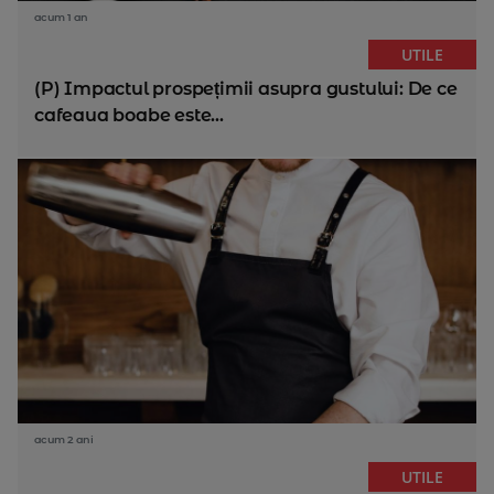
acum 1 an
UTILE
(P) Impactul prospețimii asupra gustului: De ce
cafeaua boabe este...
acum 2 ani
UTILE