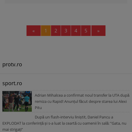
Previous
Next
«
1
2
3
4
5
»
protv.ro
sport.ro
Adrian Mihalcea a confirmat noul transfer la UTA după
remiza cu Rapid! Anunțul făcut despre starea lui Alexi
Pitu
După un flash-interviu liniștit, Daniel Pancu a
EXPLODAT la conferință și s-a luat la ceartă cu oamenii în sală: ”Gata, nu
mai strigați”