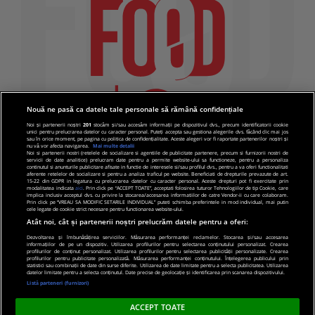
Nouă ne pasă ca datele tale personale să rămână confidențiale
Noi și partenerii noștri
201
stocăm și/sau accesăm informații pe dispozitivul dvs., precum identificatorii cookie
unici pentru prelucrarea datelor cu caracter personal. Puteți accepta sau gestiona alegerile dvs. făcând clic mai jos
sau în orice moment, pe pagina cu politica de confidențialitate. Aceste alegeri vor fi raportate partenerilor noștri și
nu vă vor afecta navigarea.
Mai multe detalii
Noi si partenerii nostri (retelele de socializare si agentiile de publicitate partenere, precum si furnizorii nostri de
servicii de date analitice) prelucram date pentru a permite website-ului sa functioneze, pentru a personaliza
continutul si anunturile publicitare afisate in functie de interesele si/sau profilul dvs., pentru a va oferi functionalitati
aferente retelelor de socializare si pentru a analiza traficul pe website. Beneficiati de drepturile prevazute de art.
15-22 din GDPR in legatura cu prelucrarea datelor cu caracter personal. Aceste drepturi pot fi exercitate prin
modalitatea indicata
aici
. Prin click pe “ACCEPT TOATE”, acceptati folosirea tuturor Tehnologiilor de tip Cookie, care
implica inclusiv acceptul dvs. cu privire la stocarea/accesarea informatiilor de catre Vendor-ii cu care colaboram.
Prin click pe “VREAU SA MODIFIC SETARILE INDIVIDUAL” puteti schimba preferintele in mod individual, mai putin
cele legate de cookie strict necesare pentru functionarea website-ului.
Atât noi, cât și partenerii noștri prelucrăm datele pentru a oferi:
Dezvoltarea și îmbunătățirea serviciilor. Măsurarea performanței reclamelor. Stocarea și/sau accesarea
informațiilor de pe un dispozitiv. Utilizarea profilurilor pentru selectarea conținutului personalizat. Crearea
© 2019 PRO TV S.R.L |
Politica de Cookie
|
Politica
profilurilor de conținut personalizat. Utilizarea profilurilor pentru selectarea publicității personalizate. Crearea
profilurilor pentru publicitate personalizată. Măsurarea performanței conținutului. Înțelegerea publicului prin
de confidentialitate
statistici sau combinații de date din surse diferite. Utilizarea de date limitate pentru a selecta publicitatea. Utilizarea
datelor limitate pentru a selecta conținutul. Date precise de geolocație și identificarea prin scanarea dispozitivului.
Listă parteneri (furnizori)
ACCEPT TOATE