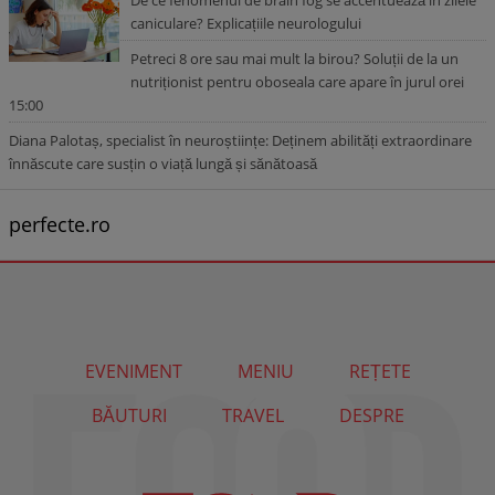
De ce fenomenul de brain fog se accentuează în zilele
caniculare? Explicațiile neurologului
Petreci 8 ore sau mai mult la birou? Soluții de la un
nutriționist pentru oboseala care apare în jurul orei
15:00
Diana Palotaș, specialist în neuroștiințe: Deținem abilități extraordinare
înnăscute care susțin o viață lungă și sănătoasă
perfecte.ro
EVENIMENT
MENIU
REȚETE
BĂUTURI
TRAVEL
DESPRE