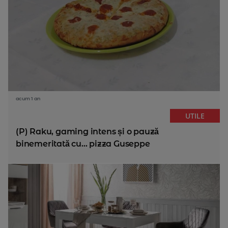
acum 1 an
UTILE
(P) Raku, gaming intens și o pauză
binemeritată cu... pizza Guseppe