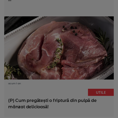
acum 1 an
UTILE
(P) Cum pregătești o friptură din pulpă de
mânzat delicioasă!