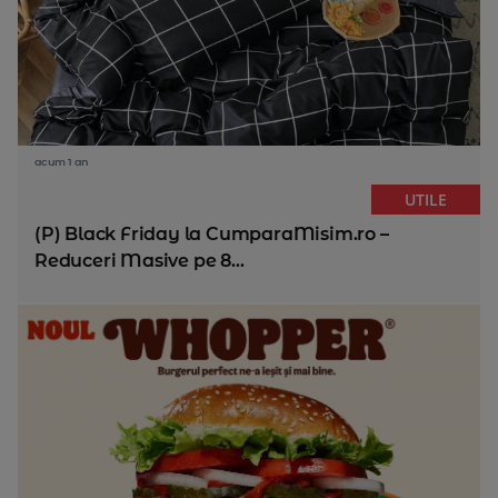
acum 1 an
UTILE
(P) Black Friday la CumparaMisim.ro –
Reduceri Masive pe 8...