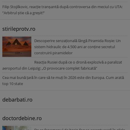
Filip Stojilkovic, reacție tranșantă după controversa din meciul cu UTA:
”Arbitrul știe că a greșit!”
stirileprotv.ro
Descoperire senzațională lângă Piramida Roșie: Un
sistem hidraulic de 4.500 ani ar conține secretul
construirii piramidelor
Reacția Rusiei după ce o dronă explozivă a paralizat
aeroportul din Leipzig: „O provocare complet fabricată”
Cea mai bună țară în care să te muți în 2026 este din Europa. Cum arată
top 10 state
debarbati.ro
doctordebine.ro