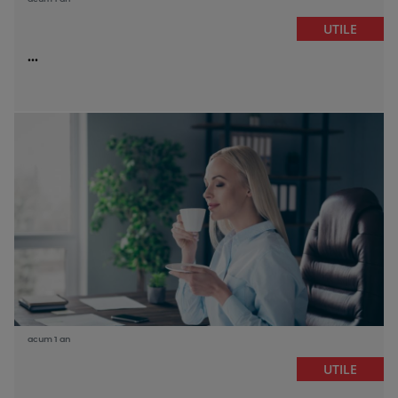
UTILE
...
acum 1 an
UTILE
...