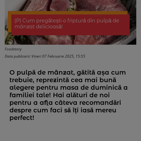
(P) Cum pregătești o friptură din pulpă de
mânzat delicioasă!
Foodstory
Data publicarii: Vineri 07 Februarie 2025, 15:55
(P) Cum pregătești o friptură din pulpă de mânzat
delicioasă!">
O pulpă de mânzat, gătită așa cum
trebuie, reprezintă cea mai bună
alegere pentru masa de duminică a
familiei tale! Hai alături de noi
pentru a afla câteva recomandări
despre cum faci să îți iasă mereu
perfect!