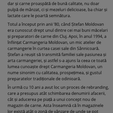
dar și carne proaspătă de bună calitate, nu doar
pulpă de mânzat, ci și mezeluri delicioase, ba chiar și
lactate care le poartă semnătura.
Totul a început prin anii ’80, când Ștefan Moldovan
era cunoscut drept unul dintre cei mai buni măcelari
și preparatori de carne din Cluj. Apoi, în anul 1994, a
înființat Carmangeria Moldovan, un mic atelier de
carmangerie în curtea casei sale din Sânnicoară.
Ștefan a reușit să transmită familiei sale pasiunea și
arta carmangeriei, și astfel s-a ajuns la ceea ce toată
lumea cunoaște drept Carmangeria Moldovan, un
nume sinonim cu calitatea, prospețimea, și gustul
preparatelor tradiționale de odinioară.
În urmă cu 10 ani a avut loc un proces de rebranding,
care a presupus atât schimbarea denumirii afacerii,
cât și aducerea pe piață a unui concept nou de
magazin de carne. Asta înseamnă că în magazinele
lor există atât o zonă de vânzare de unde se pot