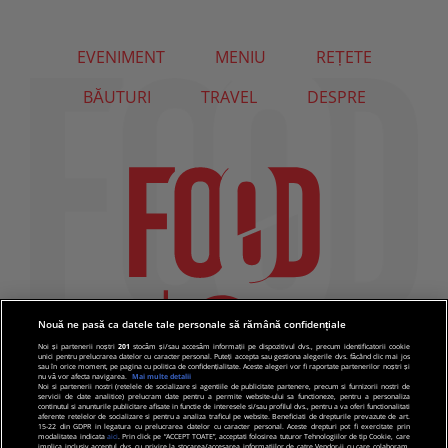
EVENIMENT
MENIU
REȚETE
BĂUTURI
TRAVEL
DESPRE
Nouă ne pasă ca datele tale personale să rămână confidențiale
Noi și partenerii noștri
201
stocăm și/sau accesăm informații pe dispozitivul dvs., precum identificatorii cookie
unici pentru prelucrarea datelor cu caracter personal. Puteți accepta sau gestiona alegerile dvs. făcând clic mai jos
sau în orice moment, pe pagina cu politica de confidențialitate. Aceste alegeri vor fi raportate partenerilor noștri și
nu vă vor afecta navigarea.
Mai multe detalii
Noi si partenerii nostri (retelele de socializare si agentiile de publicitate partenere, precum si furnizorii nostri de
servicii de date analitice) prelucram date pentru a permite website-ului sa functioneze, pentru a personaliza
continutul si anunturile publicitare afisate in functie de interesele si/sau profilul dvs., pentru a va oferi functionalitati
aferente retelelor de socializare si pentru a analiza traficul pe website. Beneficiati de drepturile prevazute de art.
15-22 din GDPR in legatura cu prelucrarea datelor cu caracter personal. Aceste drepturi pot fi exercitate prin
modalitatea indicata
aici
. Prin click pe “ACCEPT TOATE”, acceptati folosirea tuturor Tehnologiilor de tip Cookie, care
implica inclusiv acceptul dvs. cu privire la stocarea/accesarea informatiilor de catre Vendor-ii cu care colaboram.