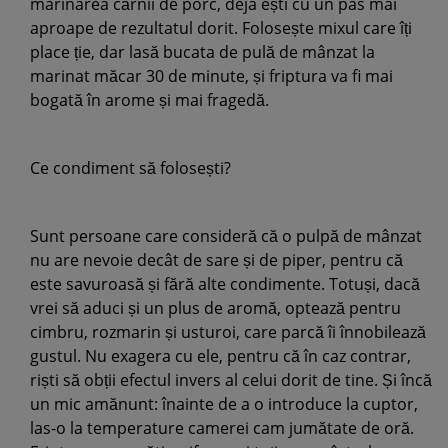
marinarea cărnii de porc, deja ești cu un pas mai
aproape de rezultatul dorit. Folosește mixul care îți
place ție, dar lasă bucata de pulă de mânzat la
marinat măcar 30 de minute, și friptura va fi mai
bogată în arome și mai fragedă.
Ce condiment să folosești?
Sunt persoane care consideră că o pulpă de mânzat
nu are nevoie decât de sare și de piper, pentru că
este savuroasă și fără alte condimente. Totuși, dacă
vrei să aduci și un plus de aromă, optează pentru
cimbru, rozmarin și usturoi, care parcă îi înnobilează
gustul. Nu exagera cu ele, pentru că în caz contrar,
riști să obții efectul invers al celui dorit de tine. Și încă
un mic amănunt: înainte de a o introduce la cuptor,
las-o la temperature camerei cam jumătate de oră.