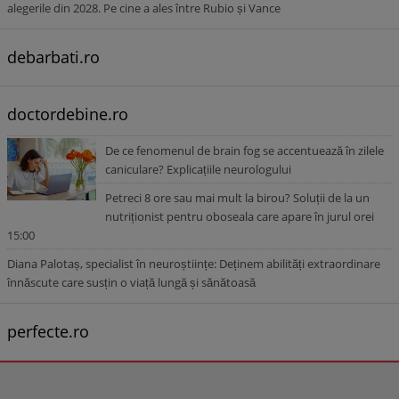
alegerile din 2028. Pe cine a ales între Rubio și Vance
debarbati.ro
doctordebine.ro
De ce fenomenul de brain fog se accentuează în zilele
caniculare? Explicațiile neurologului
Petreci 8 ore sau mai mult la birou? Soluții de la un
nutriționist pentru oboseala care apare în jurul orei
15:00
Diana Palotaș, specialist în neuroștiințe: Deținem abilități extraordinare
înnăscute care susțin o viață lungă și sănătoasă
perfecte.ro