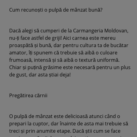
Cum recunoști o pulpă de mânzat bună?
Dacă alegi să cumperi de la Carmangeria Moldovan,
nu-ți face astfel de griji! Aici carnea este mereu
proaspătă și bună, dar pentru cultura ta de bucătar
amator, îți spunem că trebuie să aibă o culoare
frumoasă, intensă și să aibă o textură uniformă.
Chiar și puțină grăsime este necesară pentru un plus
de gust, dar asta știai deja!
Pregătirea cărnii
O pulpă de mânzat este delicioasă atunci când o
prepari la cuptor, dar înainte de asta mai trebuie să
treci și prin anumite etape. Dacă știi cum se face