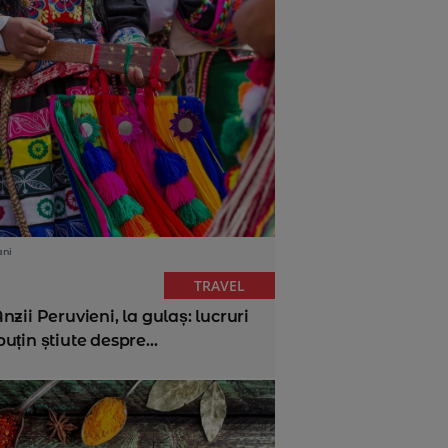
ani
TRAVEL
nzii Peruvieni, la gulaș: lucruri
uțin știute despre...