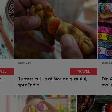
acum 8 ani
acum 8 
AVEL
TRAVEL
n
Turmericul – o călătorie a gustului,
Din A
spre India
mai p