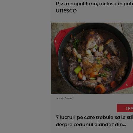
Pizza napolitana, inclusa in pat
UNESCO
acum 8 ani
TR
7 lucruri pe care trebuie sa le sti
despre ceaunul olandez din...