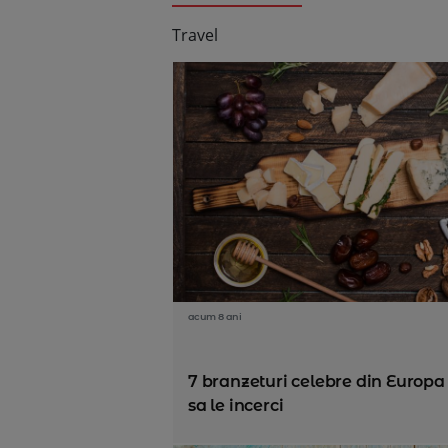
Travel
acum 8 ani
7 branzeturi celebre din Europa
sa le incerci