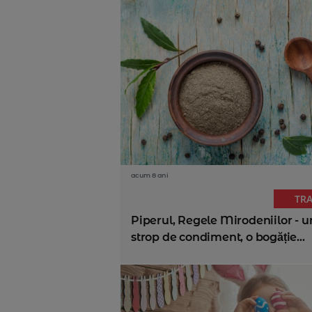
acum 8 ani
TR
Piperul, Regele Mirodeniilor - u
strop de condiment, o bogăție...