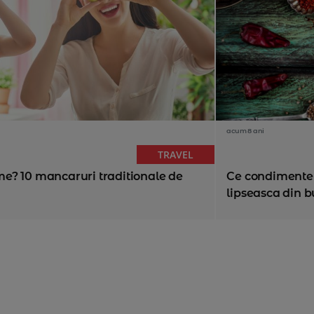
acum 8 ani
TRAVEL
e? 10 mancaruri traditionale de
Ce condimente i
lipseasca din b