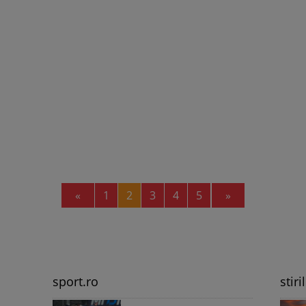
Previous
Next
«
1
2
3
4
5
»
sport.ro
stiri