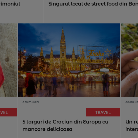
rimoniul
Singurul local de street food din Ban
acum 8 ani
acum 8 
AVEL
TRAVEL
i
5 targuri de Craciun din Europa cu
Un r
mancare delicioasa
inter