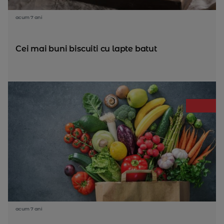
acum 7 ani
Cei mai buni biscuiti cu lapte batut
acum 7 ani