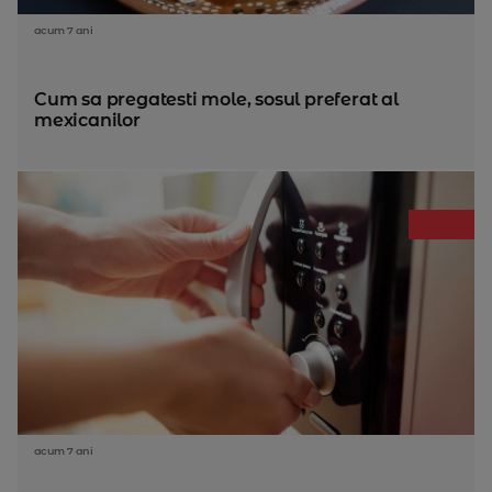
acum 7 ani
Cum sa pregatesti mole, sosul preferat al
mexicanilor
acum 7 ani