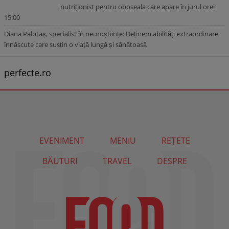
nutriționist pentru oboseala care apare în jurul orei
15:00
Diana Palotaș, specialist în neuroștiințe: Deținem abilități extraordinare
înnăscute care susțin o viață lungă și sănătoasă
perfecte.ro
EVENIMENT
MENIU
REȚETE
BĂUTURI
TRAVEL
DESPRE