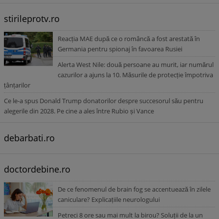
stirileprotv.ro
Reacția MAE după ce o româncă a fost arestată în
Germania pentru spionaj în favoarea Rusiei
Alerta West Nile: două persoane au murit, iar numărul
cazurilor a ajuns la 10. Măsurile de protecție împotriva
țânțarilor
Ce le-a spus Donald Trump donatorilor despre succesorul său pentru
alegerile din 2028. Pe cine a ales între Rubio și Vance
debarbati.ro
doctordebine.ro
De ce fenomenul de brain fog se accentuează în zilele
caniculare? Explicațiile neurologului
Petreci 8 ore sau mai mult la birou? Soluții de la un