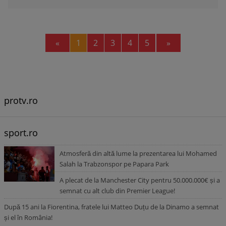
Previous
Next
«
1
2
3
4
5
»
protv.ro
sport.ro
Atmosferă din altă lume la prezentarea lui Mohamed
Salah la Trabzonspor pe Papara Park
A plecat de la Manchester City pentru 50.000.000€ și a
semnat cu alt club din Premier League!
După 15 ani la Fiorentina, fratele lui Matteo Duțu de la Dinamo a semnat
și el în România!