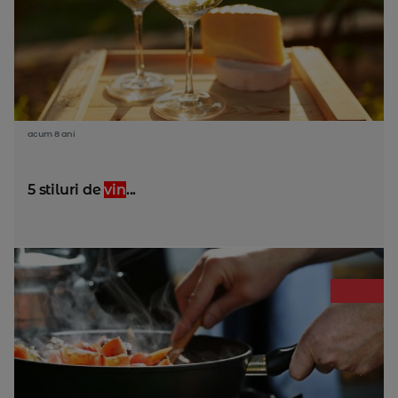
acum 8 ani
5 stiluri de
vin
...