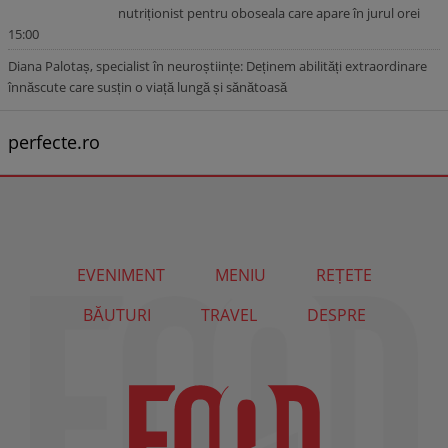
nutriționist pentru oboseala care apare în jurul orei
15:00
Diana Palotaș, specialist în neuroștiințe: Deținem abilități extraordinare
înnăscute care susțin o viață lungă și sănătoasă
perfecte.ro
EVENIMENT
MENIU
REȚETE
BĂUTURI
TRAVEL
DESPRE