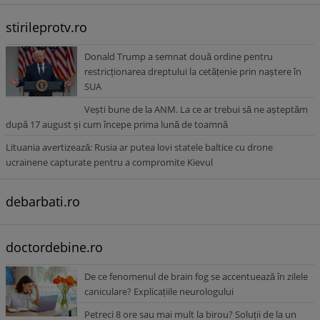
stirileprotv.ro
Donald Trump a semnat două ordine pentru
restricționarea dreptului la cetățenie prin naștere în
SUA
Vești bune de la ANM. La ce ar trebui să ne așteptăm
după 17 august și cum începe prima lună de toamnă
Lituania avertizează: Rusia ar putea lovi statele baltice cu drone
ucrainene capturate pentru a compromite Kievul
debarbati.ro
doctordebine.ro
De ce fenomenul de brain fog se accentuează în zilele
caniculare? Explicațiile neurologului
Petreci 8 ore sau mai mult la birou? Soluții de la un