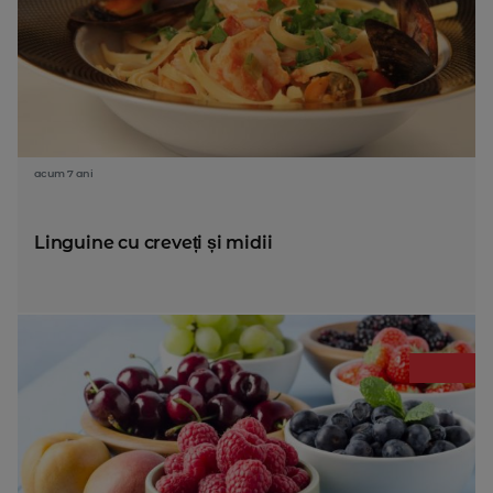
acum 7 ani
Linguine cu creveți și midii