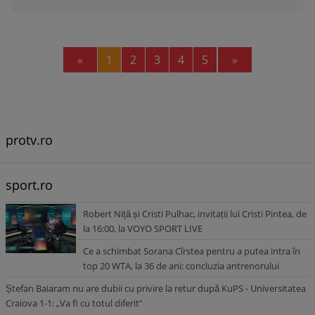
Previous
Next
«
1
2
3
4
5
»
protv.ro
sport.ro
Robert Niță și Cristi Pulhac, invitații lui Cristi Pintea, de
la 16:00, la VOYO SPORT LIVE
Ce a schimbat Sorana Cîrstea pentru a putea intra în
top 20 WTA, la 36 de ani: concluzia antrenorului
Ștefan Baiaram nu are dubii cu privire la retur după KuPS - Universitatea
Craiova 1-1: „Va fi cu totul diferit”