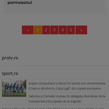
parmezanul
Previous
Next
«
1
2
3
4
5
»
protv.ro
sport.ro
Super-computerul a decis! Ce șanse are Universitatea
Craiova să intre în „Faza Ligii” din cupele europene
Sabrina și Camelia Voinea, în delegația României de la
Campionatul European de la Zagreb!