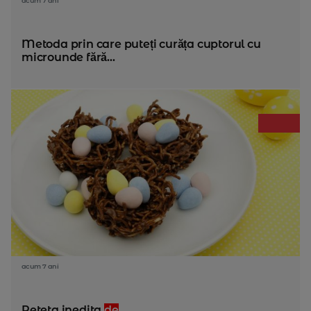
acum 7 ani
Metoda prin care puteți curăța cuptorul cu
microunde fără...
acum 7 ani
Reteta inedita
de
...