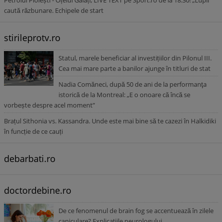
Petrolul Ploiești - Oțelul Galați, LIVE TEXT pe Sport.ro de la 18:30! „Lupii”
caută răzbunare. Echipele de start
stirileprotv.ro
Statul, marele beneficiar al investițiilor din Pilonul III.
Cea mai mare parte a banilor ajunge în titluri de stat
Nadia Comăneci, după 50 de ani de la performanţa
istorică de la Montreal: „E o onoare că încă se
vorbește despre acel moment”
Brațul Sithonia vs. Kassandra. Unde este mai bine să te cazezi în Halkidiki
în funcție de ce cauți
debarbati.ro
doctordebine.ro
De ce fenomenul de brain fog se accentuează în zilele
caniculare? Explicațiile neurologului