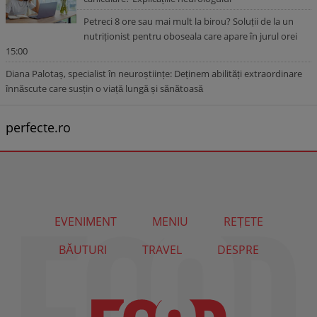
Petreci 8 ore sau mai mult la birou? Soluții de la un
nutriționist pentru oboseala care apare în jurul orei
15:00
Diana Palotaș, specialist în neuroștiințe: Deținem abilități extraordinare
înnăscute care susțin o viață lungă și sănătoasă
perfecte.ro
EVENIMENT
MENIU
REȚETE
BĂUTURI
TRAVEL
DESPRE