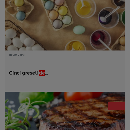
acum 7 ani
Cinci greseli
de
...