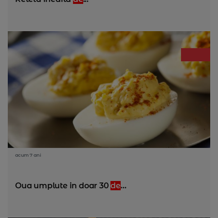
acum 7 ani
Oua umplute in doar 30
de
...