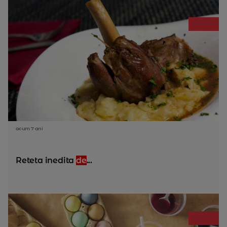
acum 7 ani
Reteta inedita
de
...