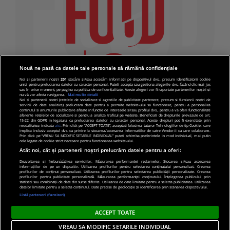
Nouă ne pasă ca datele tale personale să rămână confidențiale
Noi și partenerii noștri
201
stocăm și/sau accesăm informații pe dispozitivul dvs., precum identificatorii cookie
unici pentru prelucrarea datelor cu caracter personal. Puteți accepta sau gestiona alegerile dvs. făcând clic mai jos
sau în orice moment, pe pagina cu politica de confidențialitate. Aceste alegeri vor fi raportate partenerilor noștri și
nu vă vor afecta navigarea.
Mai multe detalii
Noi si partenerii nostri (retelele de socializare si agentiile de publicitate partenere, precum si furnizorii nostri de
servicii de date analitice) prelucram date pentru a permite website-ului sa functioneze, pentru a personaliza
continutul si anunturile publicitare afisate in functie de interesele si/sau profilul dvs., pentru a va oferi functionalitati
aferente retelelor de socializare si pentru a analiza traficul pe website. Beneficiati de drepturile prevazute de art.
15-22 din GDPR in legatura cu prelucrarea datelor cu caracter personal. Aceste drepturi pot fi exercitate prin
modalitatea indicata
aici
. Prin click pe “ACCEPT TOATE”, acceptati folosirea tuturor Tehnologiilor de tip Cookie, care
implica inclusiv acceptul dvs. cu privire la stocarea/accesarea informatiilor de catre Vendor-ii cu care colaboram.
Prin click pe “VREAU SA MODIFIC SETARILE INDIVIDUAL” puteti schimba preferintele in mod individual, mai putin
cele legate de cookie strict necesare pentru functionarea website-ului.
Atât noi, cât și partenerii noștri prelucrăm datele pentru a oferi:
Dezvoltarea și îmbunătățirea serviciilor. Măsurarea performanței reclamelor. Stocarea și/sau accesarea
informațiilor de pe un dispozitiv. Utilizarea profilurilor pentru selectarea conținutului personalizat. Crearea
© 2019 PRO TV S.R.L |
Politica de Cookie
|
Politica
profilurilor de conținut personalizat. Utilizarea profilurilor pentru selectarea publicității personalizate. Crearea
profilurilor pentru publicitate personalizată. Măsurarea performanței conținutului. Înțelegerea publicului prin
de confidentialitate
statistici sau combinații de date din surse diferite. Utilizarea de date limitate pentru a selecta publicitatea. Utilizarea
datelor limitate pentru a selecta conținutul. Date precise de geolocație și identificarea prin scanarea dispozitivului.
Listă parteneri (furnizori)
ACCEPT TOATE
VREAU SA MODIFIC SETARILE INDIVIDUAL