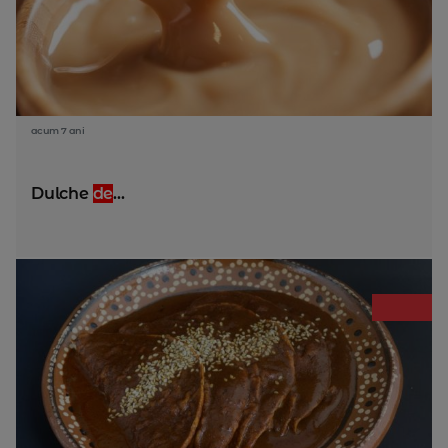
acum 7 ani
Dulche
de
...