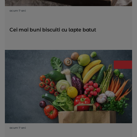
acum 7 ani
Cei mai buni biscuiti cu lapte batut
acum 7 ani