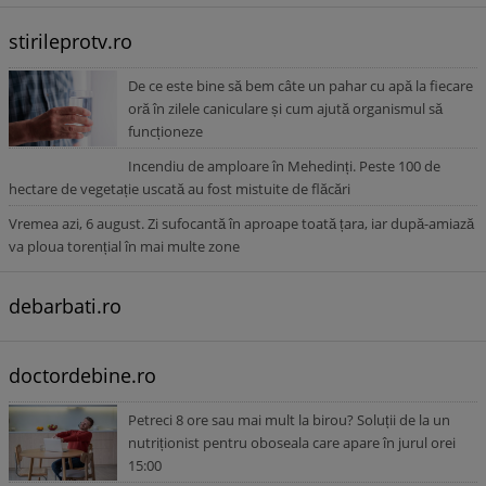
stirileprotv.ro
De ce este bine să bem câte un pahar cu apă la fiecare
oră în zilele caniculare și cum ajută organismul să
funcționeze
Incendiu de amploare în Mehedinți. Peste 100 de
hectare de vegetație uscată au fost mistuite de flăcări
Vremea azi, 6 august. Zi sufocantă în aproape toată țara, iar după-amiază
va ploua torențial în mai multe zone
debarbati.ro
doctordebine.ro
Petreci 8 ore sau mai mult la birou? Soluții de la un
nutriționist pentru oboseala care apare în jurul orei
15:00