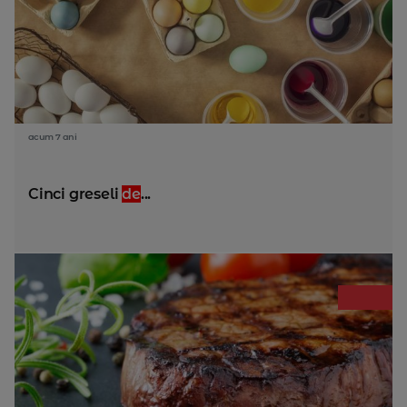
acum 7 ani
Cinci greseli
de
...