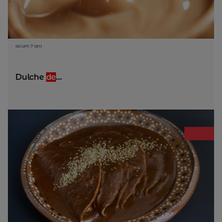
acum 7 ani
Dulche
de
...