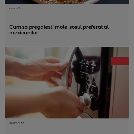
acum 7 ani
Cum sa pregatesti mole, sosul preferat al
mexicanilor
acum 7 ani