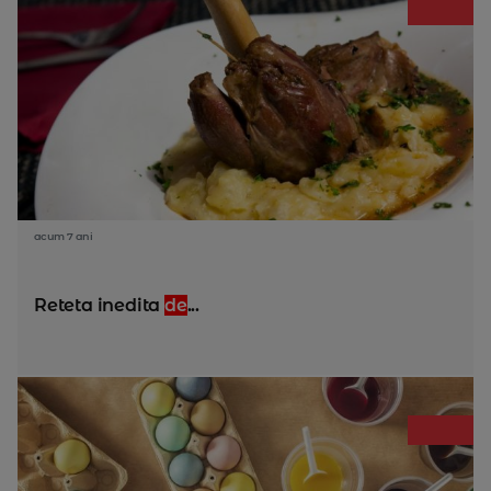
acum 7 ani
Reteta inedita
de
...