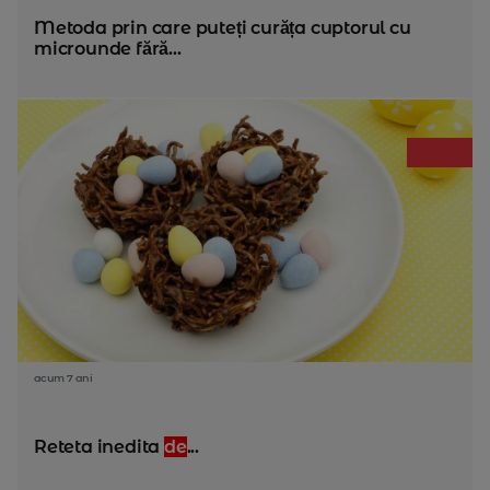
Metoda prin care puteți curăța cuptorul cu
microunde fără...
acum 7 ani
Reteta inedita
de
...