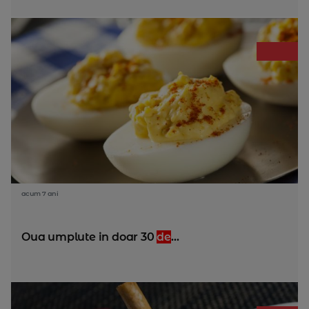
acum 7 ani
Oua umplute in doar 30
de
...