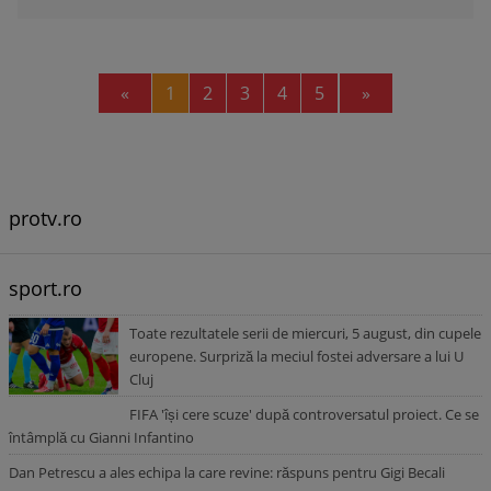
Previous
Next
«
1
2
3
4
5
»
protv.ro
sport.ro
Toate rezultatele serii de miercuri, 5 august, din cupele
europene. Surpriză la meciul fostei adversare a lui U
Cluj
FIFA 'își cere scuze' după controversatul proiect. Ce se
întâmplă cu Gianni Infantino
Dan Petrescu a ales echipa la care revine: răspuns pentru Gigi Becali