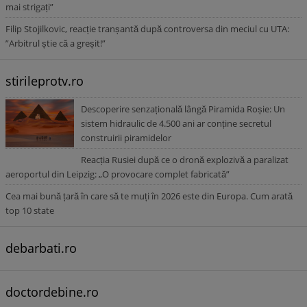
mai strigați”
Filip Stojilkovic, reacție tranșantă după controversa din meciul cu UTA:
”Arbitrul știe că a greșit!”
stirileprotv.ro
Descoperire senzațională lângă Piramida Roșie: Un
sistem hidraulic de 4.500 ani ar conține secretul
construirii piramidelor
Reacția Rusiei după ce o dronă explozivă a paralizat
aeroportul din Leipzig: „O provocare complet fabricată”
Cea mai bună țară în care să te muți în 2026 este din Europa. Cum arată
top 10 state
debarbati.ro
doctordebine.ro