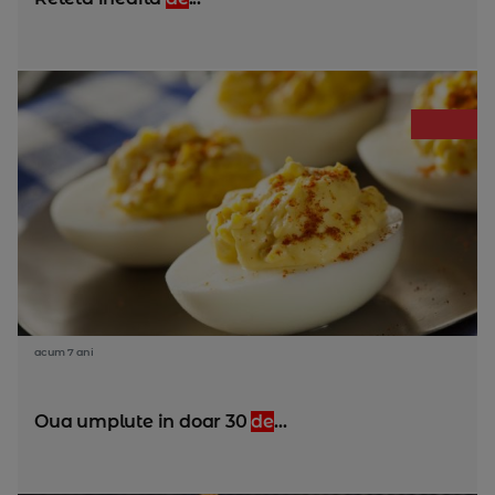
acum 7 ani
Oua umplute in doar 30
de
...