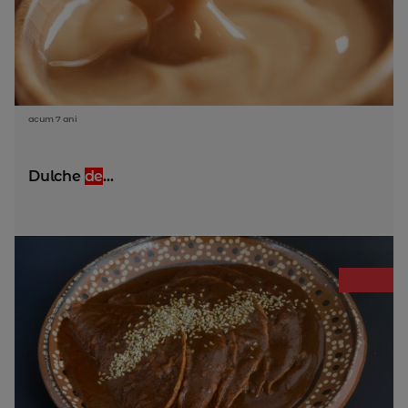
acum 7 ani
Dulche
de
...