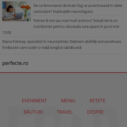
De ce fenomenul de brain fog se accentuează în zilele
caniculare? Explicațiile neurologului
Petreci 8 ore sau mai mult la birou? Soluții de la un
nutriționist pentru oboseala care apare în jurul orei
15:00
Diana Palotaș, specialist în neuroștiințe: Deținem abilități extraordinare
înnăscute care susțin o viață lungă și sănătoasă
perfecte.ro
EVENIMENT
MENIU
REȚETE
BĂUTURI
TRAVEL
DESPRE