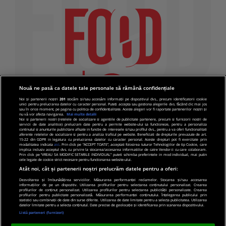
Nouă ne pasă ca datele tale personale să rămână confidențiale
Noi și partenerii noștri
201
stocăm și/sau accesăm informații pe dispozitivul dvs., precum identificatorii cookie
unici pentru prelucrarea datelor cu caracter personal. Puteți accepta sau gestiona alegerile dvs. făcând clic mai jos
sau în orice moment, pe pagina cu politica de confidențialitate. Aceste alegeri vor fi raportate partenerilor noștri și
nu vă vor afecta navigarea.
Mai multe detalii
Noi si partenerii nostri (retelele de socializare si agentiile de publicitate partenere, precum si furnizorii nostri de
servicii de date analitice) prelucram date pentru a permite website-ului sa functioneze, pentru a personaliza
continutul si anunturile publicitare afisate in functie de interesele si/sau profilul dvs., pentru a va oferi functionalitati
aferente retelelor de socializare si pentru a analiza traficul pe website. Beneficiati de drepturile prevazute de art.
15-22 din GDPR in legatura cu prelucrarea datelor cu caracter personal. Aceste drepturi pot fi exercitate prin
modalitatea indicata
aici
. Prin click pe “ACCEPT TOATE”, acceptati folosirea tuturor Tehnologiilor de tip Cookie, care
implica inclusiv acceptul dvs. cu privire la stocarea/accesarea informatiilor de catre Vendor-ii cu care colaboram.
Prin click pe “VREAU SA MODIFIC SETARILE INDIVIDUAL” puteti schimba preferintele in mod individual, mai putin
cele legate de cookie strict necesare pentru functionarea website-ului.
Atât noi, cât și partenerii noștri prelucrăm datele pentru a oferi:
Dezvoltarea și îmbunătățirea serviciilor. Măsurarea performanței reclamelor. Stocarea și/sau accesarea
informațiilor de pe un dispozitiv. Utilizarea profilurilor pentru selectarea conținutului personalizat. Crearea
© 2019 PRO TV S.R.L |
Politica de Cookie
|
Politica
profilurilor de conținut personalizat. Utilizarea profilurilor pentru selectarea publicității personalizate. Crearea
profilurilor pentru publicitate personalizată. Măsurarea performanței conținutului. Înțelegerea publicului prin
de confidentialitate
statistici sau combinații de date din surse diferite. Utilizarea de date limitate pentru a selecta publicitatea. Utilizarea
datelor limitate pentru a selecta conținutul. Date precise de geolocație și identificarea prin scanarea dispozitivului.
Listă parteneri (furnizori)