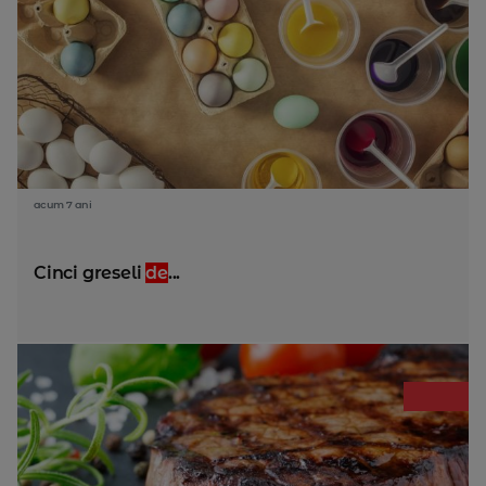
acum 7 ani
Cinci greseli
de
...