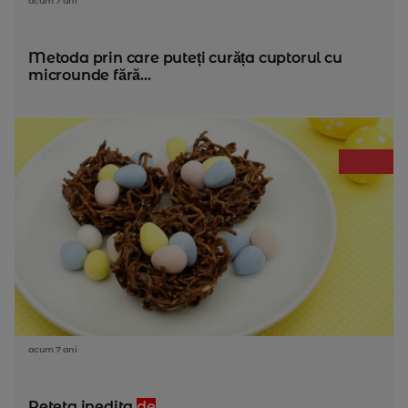
acum 7 ani
Metoda prin care puteți curăța cuptorul cu
microunde fără...
acum 7 ani
Reteta inedita
de
...