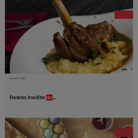
acum 7 ani
Reteta inedita
de
...