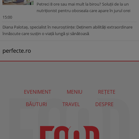
Petreci 8 ore sau mai mult la birou? Soluții de la un
nutriționist pentru oboseala care apare în jurul orei
15:00
Diana Palotaș, specialist în neuroștiințe: Deținem abilități extraordinare
înnăscute care susțin o viață lungă și sănătoasă
perfecte.ro
EVENIMENT
MENIU
REȚETE
BĂUTURI
TRAVEL
DESPRE