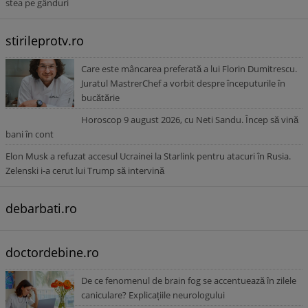
stea pe gânduri
stirileprotv.ro
Care este mâncarea preferată a lui Florin Dumitrescu.
Juratul MastrerChef a vorbit despre începuturile în
bucătărie
Horoscop 9 august 2026, cu Neti Sandu. Încep să vină
bani în cont
Elon Musk a refuzat accesul Ucrainei la Starlink pentru atacuri în Rusia.
Zelenski i-a cerut lui Trump să intervină
debarbati.ro
doctordebine.ro
De ce fenomenul de brain fog se accentuează în zilele
caniculare? Explicațiile neurologului