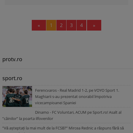
Previous
Next
«
1
2
3
4
»
protv.ro
sport.ro
Ferencvaros - Real Madrid 1-2, pe VOYO Sport 1.
Maghiarii s-au prezentat onorabil împotriva
vicecampioanei Spaniei
Dinamo - FC Voluntari, ACUM pe Sport.ro! Asalt al
”câinilor” la poarta ilfovenilor
”Vă așteptați la mai mult de la FCSB?” Mircea Rednic a răspuns fără să