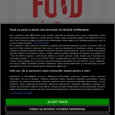
Nouă ne pasă ca datele tale personale să rămână confidențiale
Noi și partenerii noștri
201
stocăm și/sau accesăm informații pe dispozitivul dvs., precum identificatorii cookie
unici pentru prelucrarea datelor cu caracter personal. Puteți accepta sau gestiona alegerile dvs. făcând clic mai jos
sau în orice moment, pe pagina cu politica de confidențialitate. Aceste alegeri vor fi raportate partenerilor noștri și
nu vă vor afecta navigarea.
Mai multe detalii
Noi si partenerii nostri (retelele de socializare si agentiile de publicitate partenere, precum si furnizorii nostri de
servicii de date analitice) prelucram date pentru a permite website-ului sa functioneze, pentru a personaliza
continutul si anunturile publicitare afisate in functie de interesele si/sau profilul dvs., pentru a va oferi functionalitati
aferente retelelor de socializare si pentru a analiza traficul pe website. Beneficiati de drepturile prevazute de art.
15-22 din GDPR in legatura cu prelucrarea datelor cu caracter personal. Aceste drepturi pot fi exercitate prin
modalitatea indicata
aici
. Prin click pe “ACCEPT TOATE”, acceptati folosirea tuturor Tehnologiilor de tip Cookie, care
implica inclusiv acceptul dvs. cu privire la stocarea/accesarea informatiilor de catre Vendor-ii cu care colaboram.
Prin click pe “VREAU SA MODIFIC SETARILE INDIVIDUAL” puteti schimba preferintele in mod individual, mai putin
cele legate de cookie strict necesare pentru functionarea website-ului.
Atât noi, cât și partenerii noștri prelucrăm datele pentru a oferi:
Dezvoltarea și îmbunătățirea serviciilor. Măsurarea performanței reclamelor. Stocarea și/sau accesarea
informațiilor de pe un dispozitiv. Utilizarea profilurilor pentru selectarea conținutului personalizat. Crearea
© 2019 PRO TV S.R.L |
Politica de Cookie
|
Politica
profilurilor de conținut personalizat. Utilizarea profilurilor pentru selectarea publicității personalizate. Crearea
profilurilor pentru publicitate personalizată. Măsurarea performanței conținutului. Înțelegerea publicului prin
de confidentialitate
statistici sau combinații de date din surse diferite. Utilizarea de date limitate pentru a selecta publicitatea. Utilizarea
datelor limitate pentru a selecta conținutul. Date precise de geolocație și identificarea prin scanarea dispozitivului.
Listă parteneri (furnizori)
ACCEPT TOATE
VREAU SA MODIFIC SETARILE INDIVIDUAL