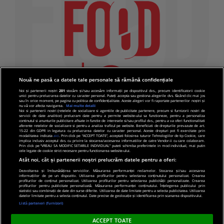
Nouă ne pasă ca datele tale personale să rămână confidențiale
Noi și partenerii noștri
201
stocăm și/sau accesăm informații pe dispozitivul dvs., precum identificatorii cookie
unici pentru prelucrarea datelor cu caracter personal. Puteți accepta sau gestiona alegerile dvs. făcând clic mai jos
sau în orice moment, pe pagina cu politica de confidențialitate. Aceste alegeri vor fi raportate partenerilor noștri și
nu vă vor afecta navigarea.
Mai multe detalii
Noi si partenerii nostri (retelele de socializare si agentiile de publicitate partenere, precum si furnizorii nostri de
servicii de date analitice) prelucram date pentru a permite website-ului sa functioneze, pentru a personaliza
continutul si anunturile publicitare afisate in functie de interesele si/sau profilul dvs., pentru a va oferi functionalitati
aferente retelelor de socializare si pentru a analiza traficul pe website. Beneficiati de drepturile prevazute de art.
15-22 din GDPR in legatura cu prelucrarea datelor cu caracter personal. Aceste drepturi pot fi exercitate prin
modalitatea indicata
aici
. Prin click pe “ACCEPT TOATE”, acceptati folosirea tuturor Tehnologiilor de tip Cookie, care
implica inclusiv acceptul dvs. cu privire la stocarea/accesarea informatiilor de catre Vendor-ii cu care colaboram.
Prin click pe “VREAU SA MODIFIC SETARILE INDIVIDUAL” puteti schimba preferintele in mod individual, mai putin
cele legate de cookie strict necesare pentru functionarea website-ului.
Atât noi, cât și partenerii noștri prelucrăm datele pentru a oferi:
Dezvoltarea și îmbunătățirea serviciilor. Măsurarea performanței reclamelor. Stocarea și/sau accesarea
informațiilor de pe un dispozitiv. Utilizarea profilurilor pentru selectarea conținutului personalizat. Crearea
© 2019 PRO TV S.R.L |
Politica de Cookie
|
Politica
profilurilor de conținut personalizat. Utilizarea profilurilor pentru selectarea publicității personalizate. Crearea
profilurilor pentru publicitate personalizată. Măsurarea performanței conținutului. Înțelegerea publicului prin
de confidentialitate
statistici sau combinații de date din surse diferite. Utilizarea de date limitate pentru a selecta publicitatea. Utilizarea
datelor limitate pentru a selecta conținutul. Date precise de geolocație și identificarea prin scanarea dispozitivului.
Listă parteneri (furnizori)
ACCEPT TOATE