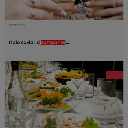
acum 14 ani
Adio caviar si
sampanie
!...