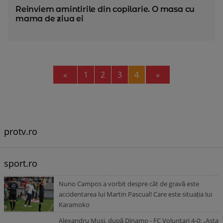
Reinviem amintirile din copilarie. O masa cu
mama de ziua ei
Previous
Next
«
1
2
3
4
»
protv.ro
sport.ro
Nuno Campos a vorbit despre cât de gravă este
accidentarea lui Martin Pascual! Care este situația lui
Karamoko
Alexandru Musi, după Dinamo - FC Voluntari 4-0: „Asta