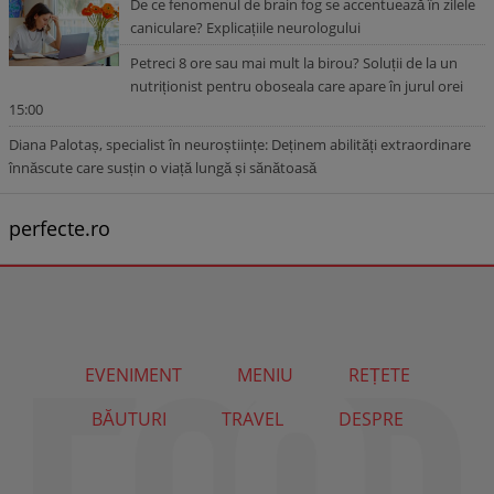
De ce fenomenul de brain fog se accentuează în zilele
caniculare? Explicațiile neurologului
Petreci 8 ore sau mai mult la birou? Soluții de la un
nutriționist pentru oboseala care apare în jurul orei
15:00
Diana Palotaș, specialist în neuroștiințe: Deținem abilități extraordinare
înnăscute care susțin o viață lungă și sănătoasă
perfecte.ro
EVENIMENT
MENIU
REȚETE
BĂUTURI
TRAVEL
DESPRE