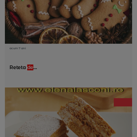
acum 7 ani
Reteta
de
...