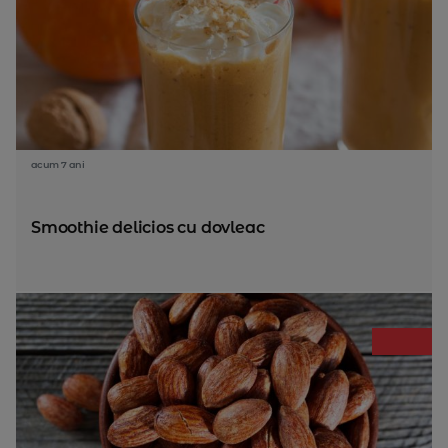
acum 7 ani
Smoothie delicios cu dovleac