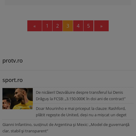
Previous
Next
«
1
2
3
4
5
»
protv.ro
sport.ro
De nicăieri! Dezvăluire despre transferul lui Denis
Drăguș la FCSB: „3.150.000€ în doi ani de contract”
Doar Mourinho e mai priceput la clauze: Rashford,
plătit regește de United, deși nu a mișcat un deget
Gianni Infantino, susținut de Argentina şi Mexic: „Model de guvernanţă
clar, stabil şi transparent”