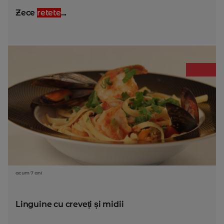
Zece
retete
...
acum 7 ani
Linguine cu creveți și midii