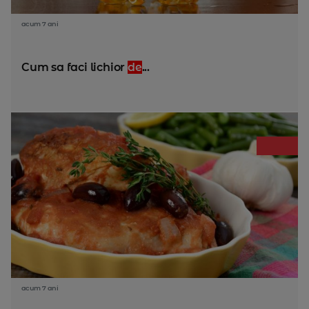
acum 7 ani
Cum sa faci lichior
de
...
acum 7 ani