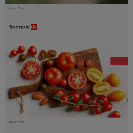
acum 7 ani
Sarmale
de
...
acum 7 ani