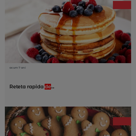
acum 7 ani
Reteta rapida
de
...