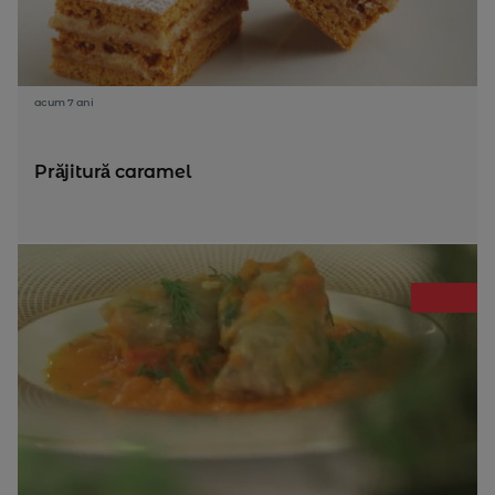
acum 7 ani
Prăjitură caramel