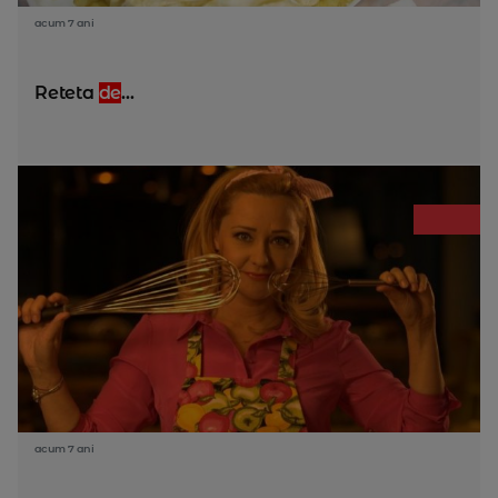
acum 7 ani
Reteta
de
...
acum 7 ani