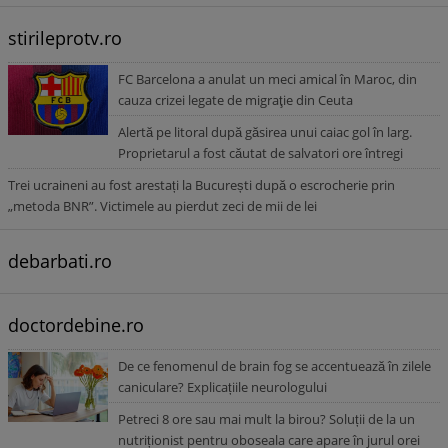
stirileprotv.ro
FC Barcelona a anulat un meci amical în Maroc, din
cauza crizei legate de migraţie din Ceuta
Alertă pe litoral după găsirea unui caiac gol în larg.
Proprietarul a fost căutat de salvatori ore întregi
Trei ucraineni au fost arestați la București după o escrocherie prin
„metoda BNR”. Victimele au pierdut zeci de mii de lei
debarbati.ro
doctordebine.ro
De ce fenomenul de brain fog se accentuează în zilele
caniculare? Explicațiile neurologului
Petreci 8 ore sau mai mult la birou? Soluții de la un
nutriționist pentru oboseala care apare în jurul orei