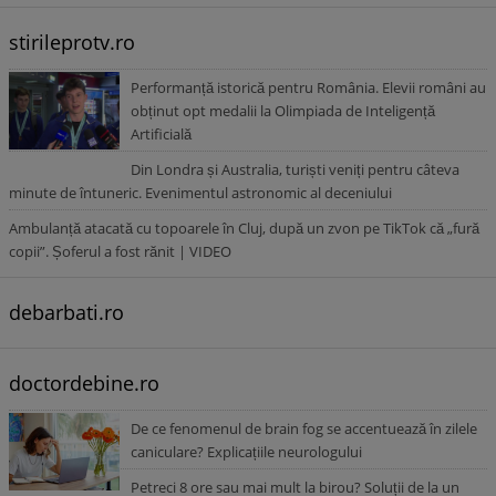
stirileprotv.ro
Performanță istorică pentru România. Elevii români au
obținut opt medalii la Olimpiada de Inteligență
Artificială
Din Londra și Australia, turiști veniți pentru câteva
minute de întuneric. Evenimentul astronomic al deceniului
Ambulanță atacată cu topoarele în Cluj, după un zvon pe TikTok că „fură
copii”. Șoferul a fost rănit | VIDEO
debarbati.ro
doctordebine.ro
De ce fenomenul de brain fog se accentuează în zilele
caniculare? Explicațiile neurologului
Petreci 8 ore sau mai mult la birou? Soluții de la un