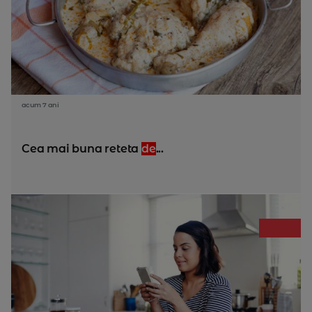
acum 7 ani
Cea mai buna reteta
de
...