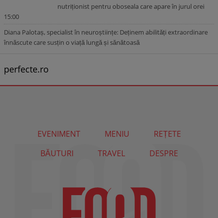
nutriționist pentru oboseala care apare în jurul orei
15:00
Diana Palotaș, specialist în neuroștiințe: Deținem abilități extraordinare
înnăscute care susțin o viață lungă și sănătoasă
perfecte.ro
EVENIMENT
MENIU
REȚETE
BĂUTURI
TRAVEL
DESPRE