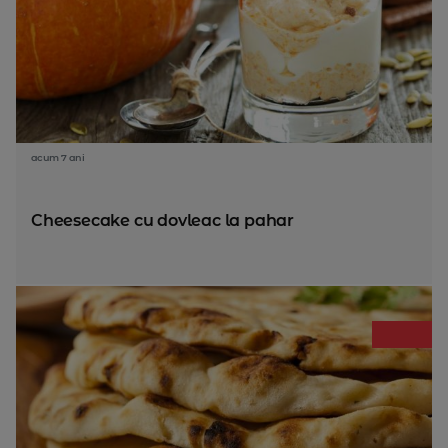
acum 7 ani
Cheesecake cu dovleac la pahar