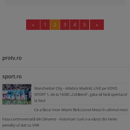
Previous
Next
«
1
2
3
4
5
»
protv.ro
sport.ro
Manchester City - Atletico Madrid, LIVE pe VOYO
SPORT 1, de la 14:00! „Cetățenii”, gata să facă spectacol
la Seul
Ce a făcut Inter Miami fără Lionel Messi în ultimul meci
Faza controversată din Dinamo - Voluntari: cum s-a văzut din teren
penalty-ul dat cu VAR