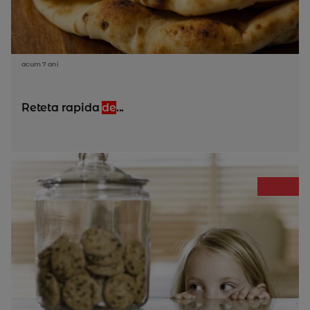
acum 7 ani
Reteta rapida
de
...