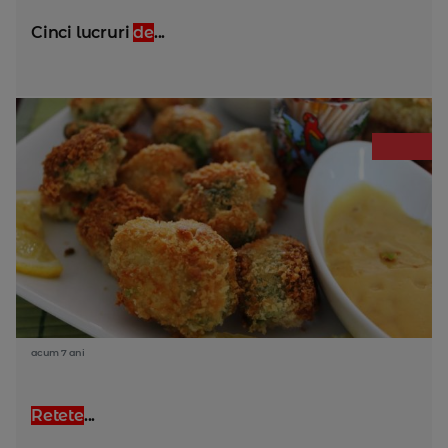
Cinci lucruri
de
...
acum 7 ani
Retete
...