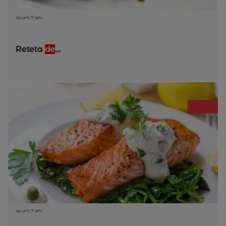
acum 7 ani
Reteta
de
...
acum 7 ani