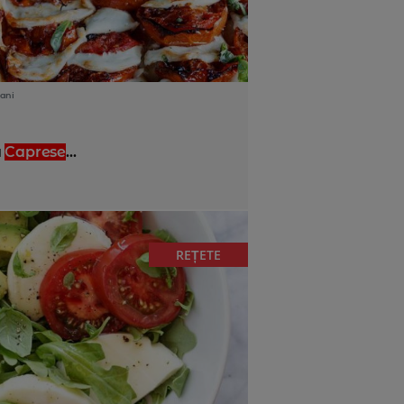
ani
a
Caprese
...
REȚETE