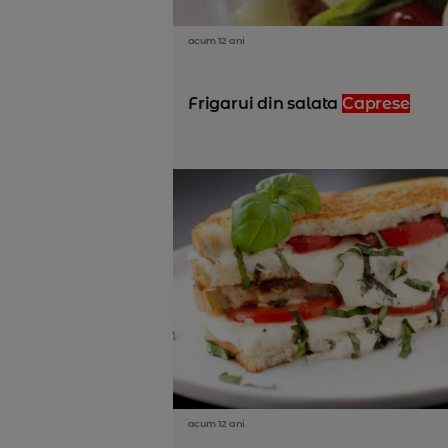
acum 12 ani
Frigarui din salata
Caprese
acum 12 ani