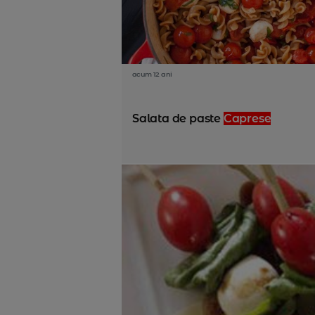
acum 12 ani
Salata de paste
Caprese