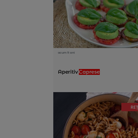
acum 11 ani
Aperitiv
Caprese
RE