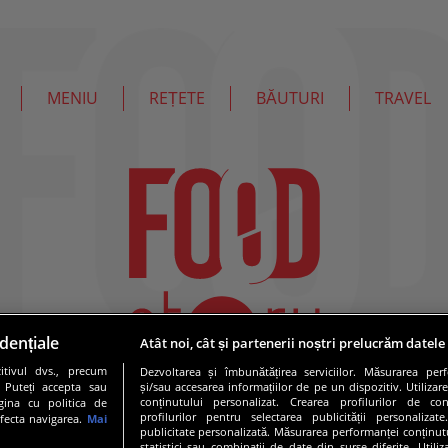
MENIU
REȚETE
BĂUTURI
TRAVEL
dențiale
Atât noi, cât și partenerii noștri prelucrăm datele
tivul dvs., precum
Dezvoltarea și îmbunătățirea serviciilor. Măsurarea per
. Puteți accepta sau
și/sau accesarea informațiilor de pe un dispozitiv. Utilizare
conținutului personalizat. Crearea profilurilor de conț
gina cu politica de
profilurilor pentru selectarea publicității personalizat
afecta navigarea.
Mai
publicitate personalizată. Măsurarea performanței conținutu
statistici sau combinații de date din surse diferite. Utili