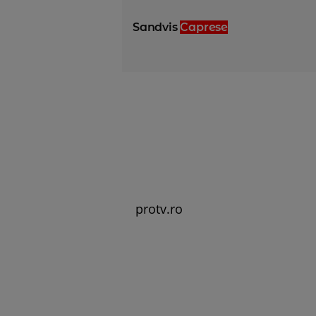
Sandvis
Caprese
protv.ro