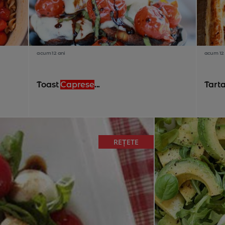
acum 12 ani
acum 12 
Toast
Caprese
...
Tart
REȚETE