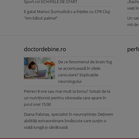
Sport.ro! ECHIPELE DE START
„Rache
vieți î
E gata! Marius Șumudică s-a înțeles cu CFR Cluj:
”Am bătut palma!”
Un sat
mii de
doctordebine.ro
perf
De ce fenomenul de brain fog
se accentuează în zilele
caniculare? Explicațiile
neurologului
Petreci 8 ore sau mai mult la birou? Soluții de la
un nutriționist pentru oboseala care apare în
jurul orei 15:00
Diana Palotaș, specialist în neuroștiințe: Deținem
abilități extraordinare înnăscute care susțin o
viață lungă și sănătoasă