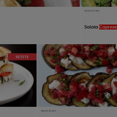
acum 12 ani
Salata
Caprese
REȚETE
acum 12 ani