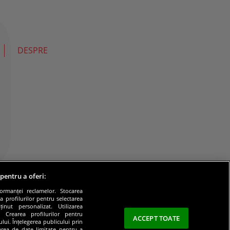
DESPRE
 pentru a oferi:
formanței reclamelor. Stocarea
a profilurilor pentru selectarea
inut personalizat. Utilizarea
e. Crearea profilurilor pentru
ACCEPT TOATE
lui. Înțelegerea publicului prin
zarea de date limitate pentru a