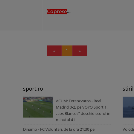
Caprese
...
Previous
Next
«
1
»
sport.ro
stiri
ACUM: Ferencvaros - Real
Madrid 0-2, pe VOYO Sport 1.
„Los Blancos” deschid scorul în
minutul 41
Dinamo - FC Voluntari, de la ora 21:30 pe
Volodi