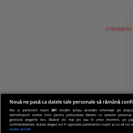
EVENIMENT
Nouă ne pasă ca datele tale personale să rămână confi
Noi și partenerii noștri
201
stocăm și/sau accesăm informații pe dispozi
identificatorii cookie unici pentru prelucrarea datelor cu caracter personal
gestiona alegerile dvs. făcând clic mai jos sau în orice moment, pe pa
confidențialitate. Aceste alegeri vor fi raportate partenerilor noștri și nu vă vor 
multe detalii