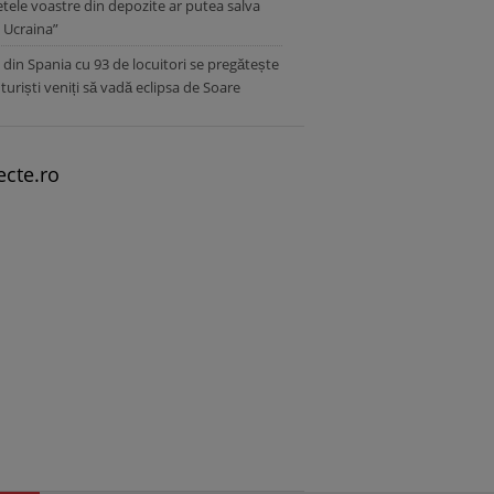
tele voastre din depozite ar putea salva
n Ucraina”
 din Spania cu 93 de locuitori se pregătește
 turiști veniți să vadă eclipsa de Soare
ecte.ro