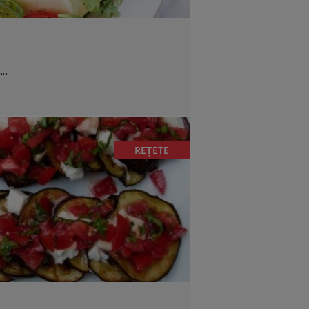
...
REȚETE