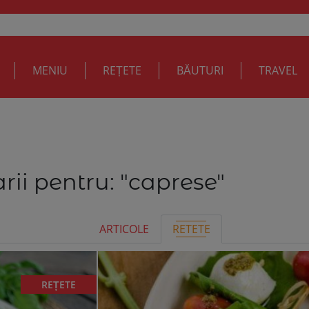
MENIU
REȚETE
BĂUTURI
TRAVEL
rii pentru:
"caprese"
ARTICOLE
RETETE
REȚETE