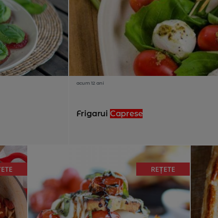
acum 12 ani
Frigarui
Caprese
ȚETE
REȚETE