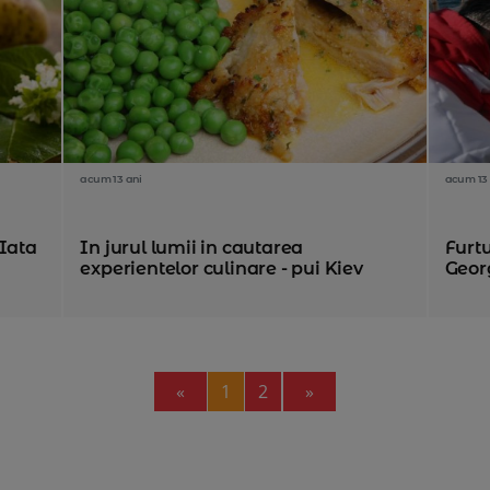
acum 13 ani
acum 13 
 Iata
In jurul lumii in cautarea
Furt
experientelor culinare - pui Kiev
Georg
Previous
Next
«
1
2
»