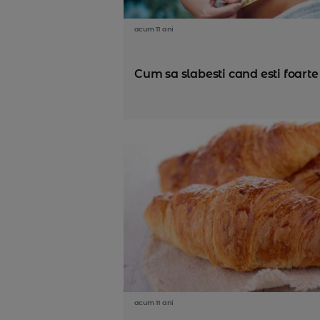
acum 11 ani
Cum sa slabesti cand esti foarte 
acum 11 ani