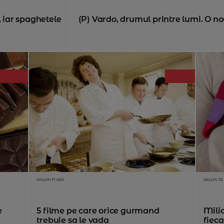
, iar spaghetele
(P) Vardo, drumul printre lumi. O no
acum 11 ani
acum 12 
e
5 filme pe care orice gurmand
Mili
trebuie sa le vada
fieca