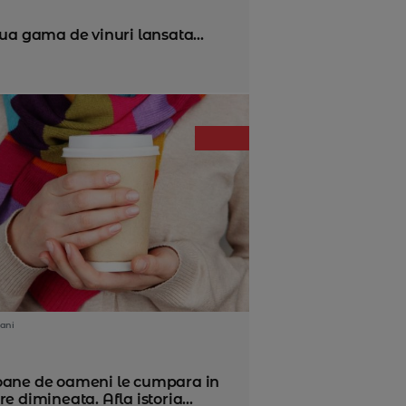
ua gama de vinuri lansata...
ani
oane de oameni le cumpara in
re dimineata. Afla istoria...