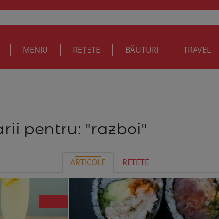
MENIU
REȚETE
BĂUTURI
TRAVEL
rii pentru:
"razboi"
ARTICOLE
RETETE