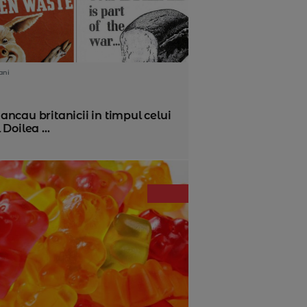
ani
ncau britanicii in timpul celui
 Doilea ...