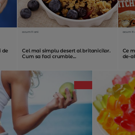
acum 11 ani
acum 11 
i de
Cel mai simplu desert al britanicilor.
Ce ma
Cum sa faci crumble...
de-al