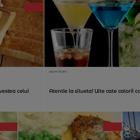
acum 13 ani
ovestea celui
Atentie la silueta! Uite cate calorii c