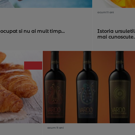
acum 11 ani
ocupat si nu ai mult timp...
Istoria ursulet
mai cunoscute..
acum 11 ani