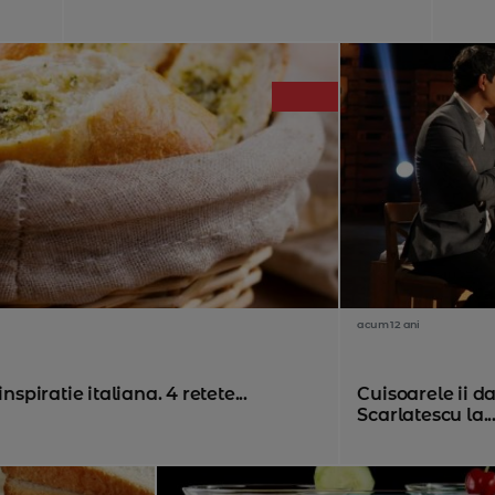
acum 12 ani
nspiratie italiana. 4 retete...
Cuisoarele ii d
Scarlatescu la..