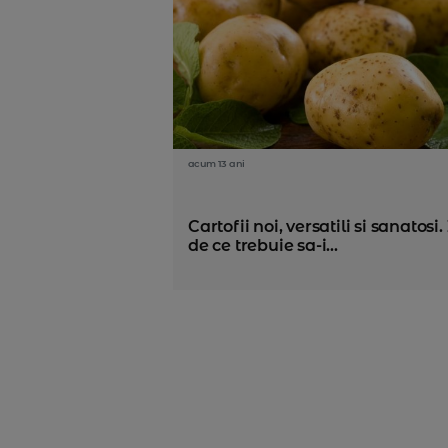
acum 13 ani
Cartofii noi, versatili si sanatosi.
de ce trebuie sa-i...