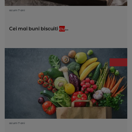
acum 7 ani
Cei mai buni biscuiti
cu
...
acum 7 ani