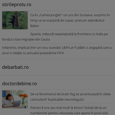
stirileprotv.ro
Ca în „Cartea Junglei”: un urs din Suceava, surprins în
timp ce se scarpină de copac, precum adevăratul
Baloo
Spania, măsură neașteptată la frontiera cu Italia pe
fondul crizei migrației din Ceuta
Infantino, implicat într-un nou scandal. UEFA ar fi plătit o angajată care a
avut o relație cu actualul președinte FIFA
debarbati.ro
doctordebine.ro
De ce fenomenul de brain fog se accentuează în zilele
caniculare? Explicațiile neurologului
Petreci 8 ore sau mai mult la birou? Soluții de la un
nutriționist pentru oboseala care apare în jurul orei