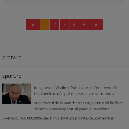
Previous
Next
«
1
2
3
4
5
»
protv.ro
sport.ro
Imaginea cu Vladimir Putin care a stârnit revoltă!
Ucrainenii acuză lipsă de reacție la nivel mondial
Superstarul de la Manchester City a cerut să fie lăsat
să plece! Vrea neapărat să joace la Barcelona
Liverpool, 160.000.000€ sau nimic: lovitura primită de „cormorani”