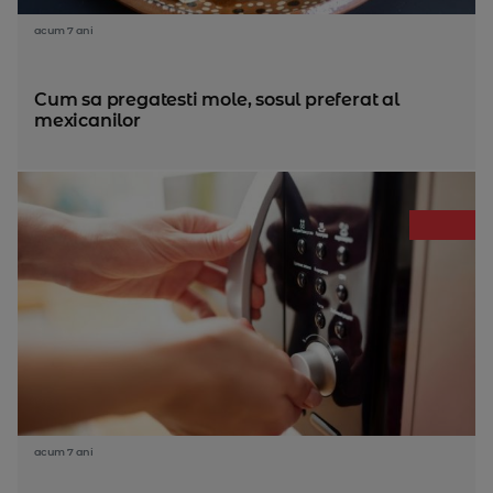
acum 7 ani
Cum sa pregatesti mole, sosul preferat al
mexicanilor
acum 7 ani