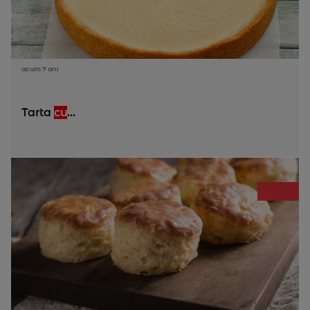
acum 7 ani
Tarta
cu
...