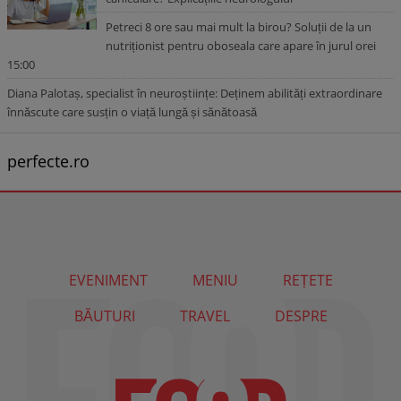
Petreci 8 ore sau mai mult la birou? Soluții de la un
nutriționist pentru oboseala care apare în jurul orei
15:00
Diana Palotaș, specialist în neuroștiințe: Deținem abilități extraordinare
înnăscute care susțin o viață lungă și sănătoasă
perfecte.ro
EVENIMENT
MENIU
REȚETE
BĂUTURI
TRAVEL
DESPRE