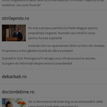
Victor Angelescu a văzut faza controversată din UTA Arad - Rapid și a dat
verdictul: „Nu sunt frustrat”
stirileprotv.ro
Pe cine a propus partidul lui Peter Magyar pentru
președinția Ungariei. Numele care intră în cursa
pentru funcția supremă
Incendiu într-un apartament dintr-un bloc din Oradea.
Proprietara a fost găsită moartă de către pompieri
Scandal în SUA: Pentagonul îi retrage unui oficial accesul la secrete.
Scurgere de informații despre avionul prezidențial
debarbati.ro
doctordebine.ro
De ce fenomenul de brain fog se accentuează în zilele
caniculare? Explicațiile neurologului