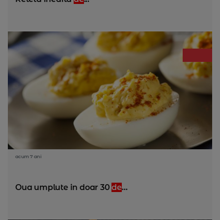
acum 7 ani
Oua umplute in doar 30
de
...