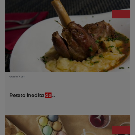
acum 7 ani
Reteta inedita
de
...