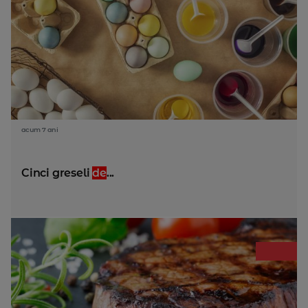
acum 7 ani
Cinci greseli
de
...