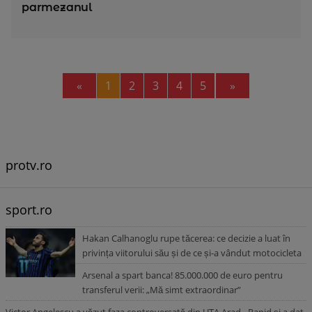
parmezanul
Previous
Next
«
1
2
3
4
5
»
protv.ro
sport.ro
Hakan Calhanoglu rupe tăcerea: ce decizie a luat în
privința viitorului său și de ce și-a vândut motocicleta
Arsenal a spart banca! 85.000.000 de euro pentru
transferul verii: „Mă simt extraordinar”