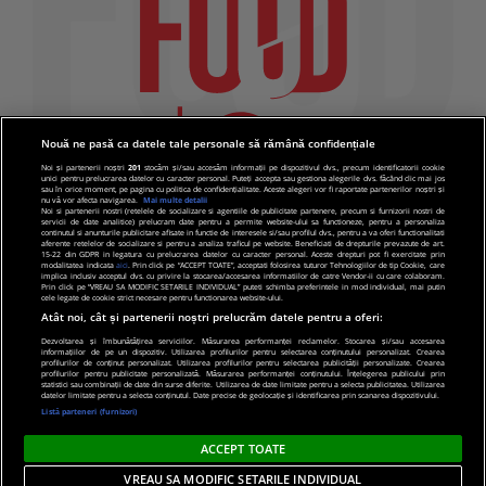
Nouă ne pasă ca datele tale personale să rămână confidențiale
Noi și partenerii noștri
201
stocăm și/sau accesăm informații pe dispozitivul dvs., precum identificatorii cookie
unici pentru prelucrarea datelor cu caracter personal. Puteți accepta sau gestiona alegerile dvs. făcând clic mai jos
sau în orice moment, pe pagina cu politica de confidențialitate. Aceste alegeri vor fi raportate partenerilor noștri și
nu vă vor afecta navigarea.
Mai multe detalii
Noi si partenerii nostri (retelele de socializare si agentiile de publicitate partenere, precum si furnizorii nostri de
servicii de date analitice) prelucram date pentru a permite website-ului sa functioneze, pentru a personaliza
continutul si anunturile publicitare afisate in functie de interesele si/sau profilul dvs., pentru a va oferi functionalitati
aferente retelelor de socializare si pentru a analiza traficul pe website. Beneficiati de drepturile prevazute de art.
15-22 din GDPR in legatura cu prelucrarea datelor cu caracter personal. Aceste drepturi pot fi exercitate prin
modalitatea indicata
aici
. Prin click pe “ACCEPT TOATE”, acceptati folosirea tuturor Tehnologiilor de tip Cookie, care
implica inclusiv acceptul dvs. cu privire la stocarea/accesarea informatiilor de catre Vendor-ii cu care colaboram.
Prin click pe “VREAU SA MODIFIC SETARILE INDIVIDUAL” puteti schimba preferintele in mod individual, mai putin
cele legate de cookie strict necesare pentru functionarea website-ului.
Atât noi, cât și partenerii noștri prelucrăm datele pentru a oferi:
Dezvoltarea și îmbunătățirea serviciilor. Măsurarea performanței reclamelor. Stocarea și/sau accesarea
informațiilor de pe un dispozitiv. Utilizarea profilurilor pentru selectarea conținutului personalizat. Crearea
© 2019 PRO TV S.R.L |
Politica de Cookie
|
Politica
profilurilor de conținut personalizat. Utilizarea profilurilor pentru selectarea publicității personalizate. Crearea
profilurilor pentru publicitate personalizată. Măsurarea performanței conținutului. Înțelegerea publicului prin
de confidentialitate
statistici sau combinații de date din surse diferite. Utilizarea de date limitate pentru a selecta publicitatea. Utilizarea
datelor limitate pentru a selecta conținutul. Date precise de geolocație și identificarea prin scanarea dispozitivului.
Listă parteneri (furnizori)
ACCEPT TOATE
VREAU SA MODIFIC SETARILE INDIVIDUAL