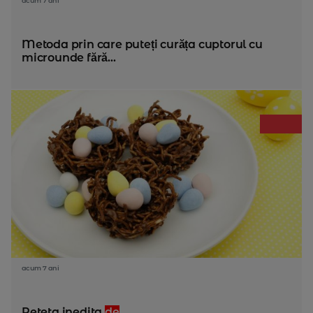
acum 7 ani
Metoda prin care puteți curăța cuptorul cu
microunde fără...
acum 7 ani
Reteta inedita
de
...