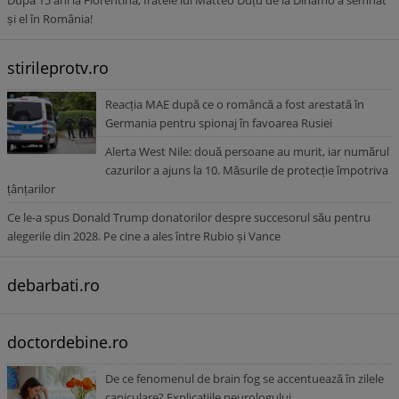
După 15 ani la Fiorentina, fratele lui Matteo Duțu de la Dinamo a semnat
și el în România!
stirileprotv.ro
Reacția MAE după ce o româncă a fost arestată în
Germania pentru spionaj în favoarea Rusiei
Alerta West Nile: două persoane au murit, iar numărul
cazurilor a ajuns la 10. Măsurile de protecție împotriva
țânțarilor
Ce le-a spus Donald Trump donatorilor despre succesorul său pentru
alegerile din 2028. Pe cine a ales între Rubio și Vance
debarbati.ro
doctordebine.ro
De ce fenomenul de brain fog se accentuează în zilele
caniculare? Explicațiile neurologului