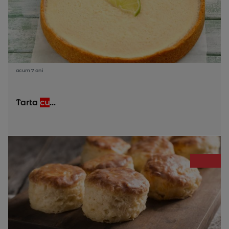
acum 7 ani
Tarta
cu
...