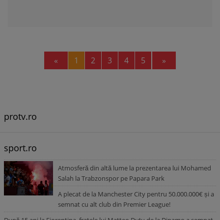
Previous
Next
«
1
2
3
4
5
»
protv.ro
sport.ro
Atmosferă din altă lume la prezentarea lui Mohamed
Salah la Trabzonspor pe Papara Park
A plecat de la Manchester City pentru 50.000.000€ și a
semnat cu alt club din Premier League!