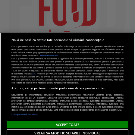
Nouă ne pasă ca datele tale personale să rămână confidențiale
Noi și partenerii noștri
201
stocăm și/sau accesăm informații pe dispozitivul dvs., precum identificatorii cookie
unici pentru prelucrarea datelor cu caracter personal. Puteți accepta sau gestiona alegerile dvs. făcând clic mai jos
sau în orice moment, pe pagina cu politica de confidențialitate. Aceste alegeri vor fi raportate partenerilor noștri și
nu vă vor afecta navigarea.
Mai multe detalii
Noi si partenerii nostri (retelele de socializare si agentiile de publicitate partenere, precum si furnizorii nostri de
servicii de date analitice) prelucram date pentru a permite website-ului sa functioneze, pentru a personaliza
continutul si anunturile publicitare afisate in functie de interesele si/sau profilul dvs., pentru a va oferi functionalitati
aferente retelelor de socializare si pentru a analiza traficul pe website. Beneficiati de drepturile prevazute de art.
15-22 din GDPR in legatura cu prelucrarea datelor cu caracter personal. Aceste drepturi pot fi exercitate prin
modalitatea indicata
aici
. Prin click pe “ACCEPT TOATE”, acceptati folosirea tuturor Tehnologiilor de tip Cookie, care
implica inclusiv acceptul dvs. cu privire la stocarea/accesarea informatiilor de catre Vendor-ii cu care colaboram.
Prin click pe “VREAU SA MODIFIC SETARILE INDIVIDUAL” puteti schimba preferintele in mod individual, mai putin
cele legate de cookie strict necesare pentru functionarea website-ului.
Atât noi, cât și partenerii noștri prelucrăm datele pentru a oferi:
Dezvoltarea și îmbunătățirea serviciilor. Măsurarea performanței reclamelor. Stocarea și/sau accesarea
informațiilor de pe un dispozitiv. Utilizarea profilurilor pentru selectarea conținutului personalizat. Crearea
© 2019 PRO TV S.R.L |
Politica de Cookie
|
Politica
profilurilor de conținut personalizat. Utilizarea profilurilor pentru selectarea publicității personalizate. Crearea
profilurilor pentru publicitate personalizată. Măsurarea performanței conținutului. Înțelegerea publicului prin
de confidentialitate
statistici sau combinații de date din surse diferite. Utilizarea de date limitate pentru a selecta publicitatea. Utilizarea
datelor limitate pentru a selecta conținutul. Date precise de geolocație și identificarea prin scanarea dispozitivului.
Listă parteneri (furnizori)
ACCEPT TOATE
VREAU SA MODIFIC SETARILE INDIVIDUAL