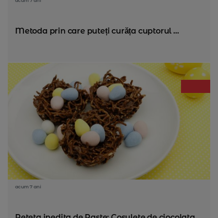
acum 7 ani
Metoda prin care puteți curăța cuptorul ...
acum 7 ani
Reteta inedita de Paste: Cosulete de ciocolata