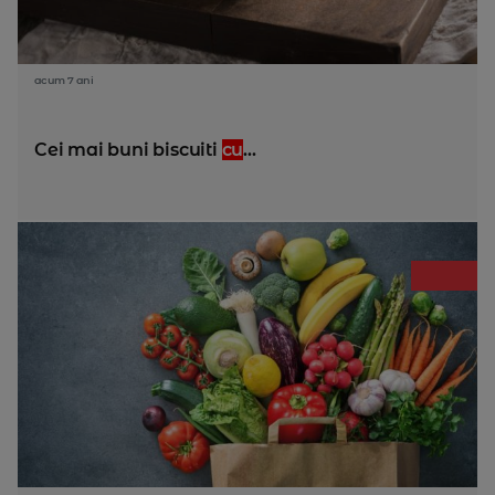
acum 7 ani
Cei mai buni biscuiti
cu
...