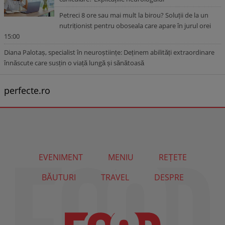
Petreci 8 ore sau mai mult la birou? Soluții de la un
nutriționist pentru oboseala care apare în jurul orei
15:00
Diana Palotaș, specialist în neuroștiințe: Deținem abilități extraordinare
înnăscute care susțin o viață lungă și sănătoasă
perfecte.ro
EVENIMENT
MENIU
REȚETE
BĂUTURI
TRAVEL
DESPRE