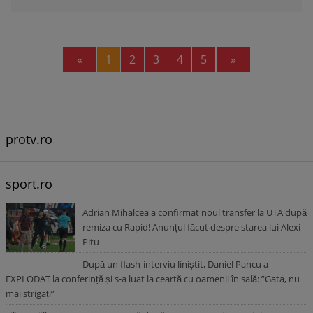
Previous
Next
«
1
2
3
4
5
»
protv.ro
sport.ro
Adrian Mihalcea a confirmat noul transfer la UTA după
remiza cu Rapid! Anunțul făcut despre starea lui Alexi
Pitu
După un flash-interviu liniștit, Daniel Pancu a
EXPLODAT la conferință și s-a luat la ceartă cu oamenii în sală: ”Gata, nu
mai strigați”