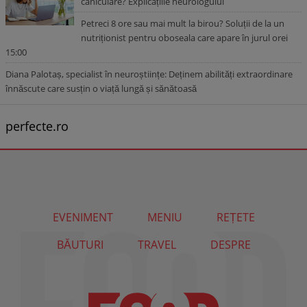
caniculare? Explicațiile neurologului
Petreci 8 ore sau mai mult la birou? Soluții de la un
nutriționist pentru oboseala care apare în jurul orei
15:00
Diana Palotaș, specialist în neuroștiințe: Deținem abilități extraordinare
înnăscute care susțin o viață lungă și sănătoasă
perfecte.ro
EVENIMENT
MENIU
REȚETE
BĂUTURI
TRAVEL
DESPRE