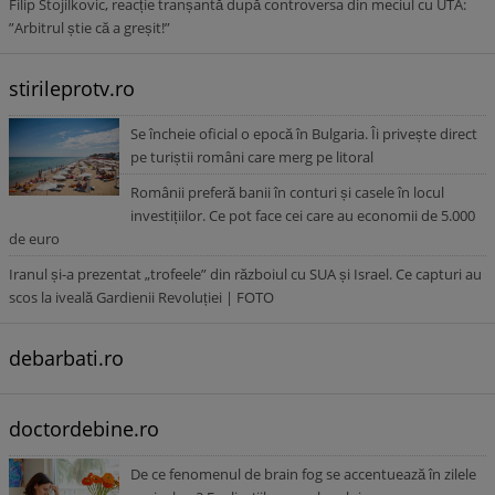
Filip Stojilkovic, reacție tranșantă după controversa din meciul cu UTA:
”Arbitrul știe că a greșit!”
stirileprotv.ro
Se încheie oficial o epocă în Bulgaria. Îi privește direct
pe turiștii români care merg pe litoral
Românii preferă banii în conturi și casele în locul
investițiilor. Ce pot face cei care au economii de 5.000
de euro
Iranul și-a prezentat „trofeele” din războiul cu SUA și Israel. Ce capturi au
scos la iveală Gardienii Revoluției | FOTO
debarbati.ro
doctordebine.ro
De ce fenomenul de brain fog se accentuează în zilele