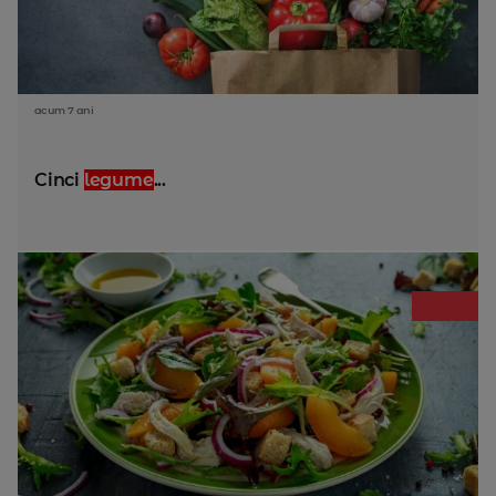
acum 7 ani
Cinci
legume
...