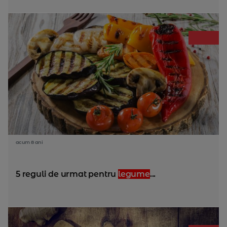
acum 8 ani
5 reguli de urmat pentru
legume
...