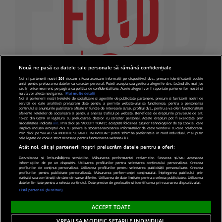
Nouă ne pasă ca datele tale personale să rămână confidențiale
Noi și partenerii noștri
201
stocăm și/sau accesăm informații pe dispozitivul dvs., precum identificatorii cookie
unici pentru prelucrarea datelor cu caracter personal. Puteți accepta sau gestiona alegerile dvs. făcând clic mai jos
sau în orice moment, pe pagina cu politica de confidențialitate. Aceste alegeri vor fi raportate partenerilor noștri și
nu vă vor afecta navigarea.
Mai multe detalii
Noi si partenerii nostri (retelele de socializare si agentiile de publicitate partenere, precum si furnizorii nostri de
servicii de date analitice) prelucram date pentru a permite website-ului sa functioneze, pentru a personaliza
continutul si anunturile publicitare afisate in functie de interesele si/sau profilul dvs., pentru a va oferi functionalitati
aferente retelelor de socializare si pentru a analiza traficul pe website. Beneficiati de drepturile prevazute de art.
15-22 din GDPR in legatura cu prelucrarea datelor cu caracter personal. Aceste drepturi pot fi exercitate prin
modalitatea indicata
aici
. Prin click pe “ACCEPT TOATE”, acceptati folosirea tuturor Tehnologiilor de tip Cookie, care
implica inclusiv acceptul dvs. cu privire la stocarea/accesarea informatiilor de catre Vendor-ii cu care colaboram.
Prin click pe “VREAU SA MODIFIC SETARILE INDIVIDUAL” puteti schimba preferintele in mod individual, mai putin
cele legate de cookie strict necesare pentru functionarea website-ului.
Atât noi, cât și partenerii noștri prelucrăm datele pentru a oferi:
Dezvoltarea și îmbunătățirea serviciilor. Măsurarea performanței reclamelor. Stocarea și/sau accesarea
informațiilor de pe un dispozitiv. Utilizarea profilurilor pentru selectarea conținutului personalizat. Crearea
© 2019 PRO TV S.R.L |
Politica de Cookie
|
Politica
profilurilor de conținut personalizat. Utilizarea profilurilor pentru selectarea publicității personalizate. Crearea
profilurilor pentru publicitate personalizată. Măsurarea performanței conținutului. Înțelegerea publicului prin
de confidentialitate
statistici sau combinații de date din surse diferite. Utilizarea de date limitate pentru a selecta publicitatea. Utilizarea
datelor limitate pentru a selecta conținutul. Date precise de geolocație și identificarea prin scanarea dispozitivului.
Listă parteneri (furnizori)
ACCEPT TOATE
VREAU SA MODIFIC SETARILE INDIVIDUAL