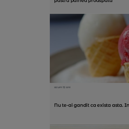
pastra painea proaspata
acum 12 ani
Nu te-ai gandit ca exista asta. 