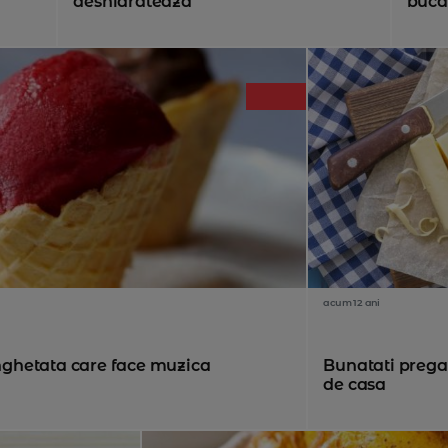
deshidrateaza
bucat
acum 12 ani
Inghetata care face muzica
Bunatati pregat
de casa