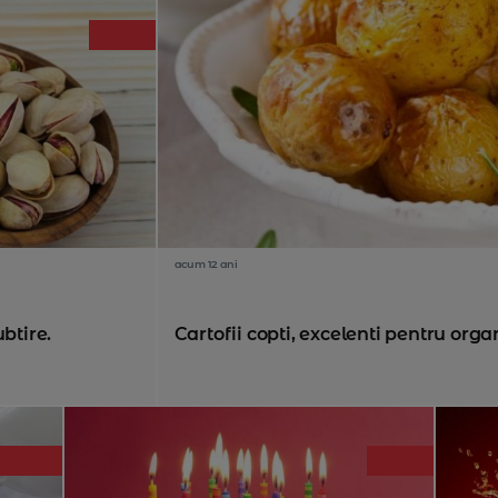
acum 12 ani
btire.
Cartofii copti, excelenti pentru organ