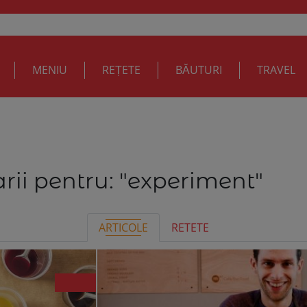
MENIU
REȚETE
BĂUTURI
TRAVEL
rii pentru:
"experiment"
ARTICOLE
RETETE