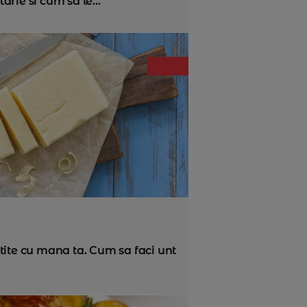
arie si cum sa le...
ite cu mana ta. Cum sa faci unt