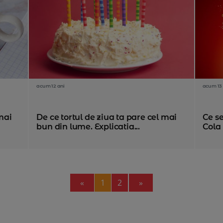
acum 12 ani
acum 13 
mai
De ce tortul de ziua ta pare cel mai
Ce s
bun din lume. Explicatia...
Cola 
Previous
Next
«
1
2
»