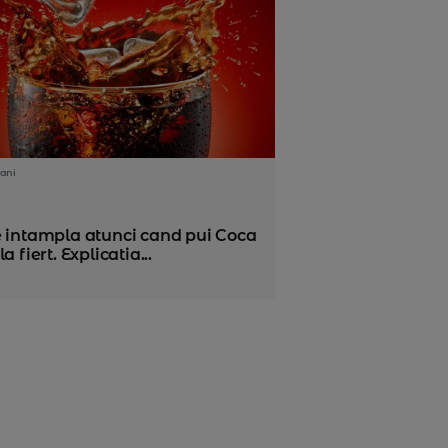
ani
e intampla atunci cand pui Coca
la fiert. Explicatia...