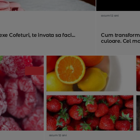
acum 12 ani
e Cofeturi, te invata sa faci...
Cum transformi 
culoare. Cel mai
acum 12 ani