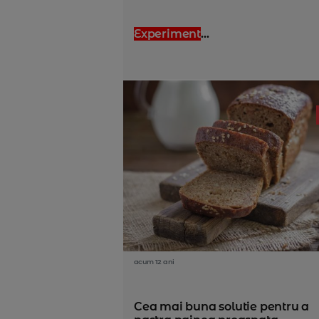
Experiment
...
acum 12 ani
Cea mai buna solutie pentru a