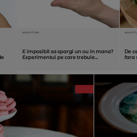
acum 11 ani
acum 11 
E imposibil sa spargi un ou in mana?
De ce
de
Experimentul pe care trebuie...
fara 