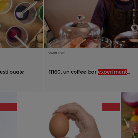
acum 11 ani
esti ouale
M60, un coffee-bar
experiment
...