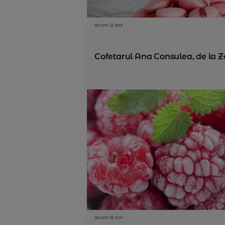
acum 12 ani
Cofetarul Ana Consulea, de la Zex
acum 12 ani