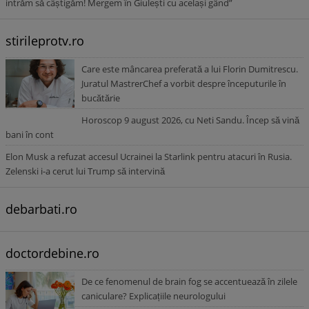
intrăm să câștigăm! Mergem în Giulești cu același gând”
stirileprotv.ro
Care este mâncarea preferată a lui Florin Dumitrescu.
Juratul MastrerChef a vorbit despre începuturile în
bucătărie
Horoscop 9 august 2026, cu Neti Sandu. Încep să vină
bani în cont
Elon Musk a refuzat accesul Ucrainei la Starlink pentru atacuri în Rusia.
Zelenski i-a cerut lui Trump să intervină
debarbati.ro
doctordebine.ro
De ce fenomenul de brain fog se accentuează în zilele
caniculare? Explicațiile neurologului