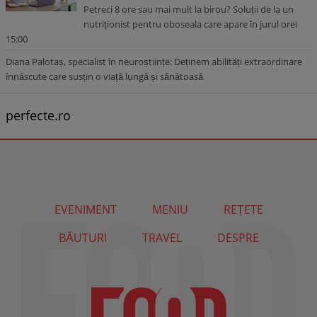
Petreci 8 ore sau mai mult la birou? Soluții de la un
nutriționist pentru oboseala care apare în jurul orei
15:00
Diana Palotaș, specialist în neuroștiințe: Deținem abilități extraordinare
înnăscute care susțin o viață lungă și sănătoasă
perfecte.ro
EVENIMENT
MENIU
REȚETE
BĂUTURI
TRAVEL
DESPRE