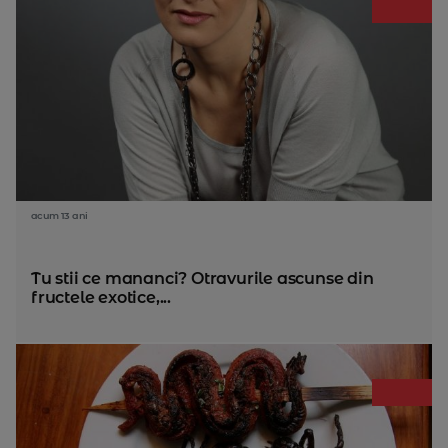
acum 13 ani
Tu stii ce mananci? Otravurile ascunse din
fructele exotice,...