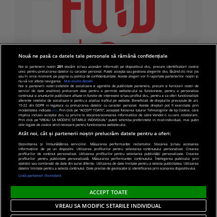
Nouă ne pasă ca datele tale personale să rămână confidențiale
Noi și partenerii noștri
201
stocăm și/sau accesăm informații pe dispozitivul dvs., precum identificatorii cookie
unici pentru prelucrarea datelor cu caracter personal. Puteți accepta sau gestiona alegerile dvs. făcând clic mai jos
sau în orice moment, pe pagina cu politica de confidențialitate. Aceste alegeri vor fi raportate partenerilor noștri și
nu vă vor afecta navigarea.
Mai multe detalii
Noi si partenerii nostri (retelele de socializare si agentiile de publicitate partenere, precum si furnizorii nostri de
servicii de date analitice) prelucram date pentru a permite website-ului sa functioneze, pentru a personaliza
continutul si anunturile publicitare afisate in functie de interesele si/sau profilul dvs., pentru a va oferi functionalitati
aferente retelelor de socializare si pentru a analiza traficul pe website. Beneficiati de drepturile prevazute de art.
15-22 din GDPR in legatura cu prelucrarea datelor cu caracter personal. Aceste drepturi pot fi exercitate prin
modalitatea indicata
aici
. Prin click pe “ACCEPT TOATE”, acceptati folosirea tuturor Tehnologiilor de tip Cookie, care
implica inclusiv acceptul dvs. cu privire la stocarea/accesarea informatiilor de catre Vendor-ii cu care colaboram.
Prin click pe “VREAU SA MODIFIC SETARILE INDIVIDUAL” puteti schimba preferintele in mod individual, mai putin
cele legate de cookie strict necesare pentru functionarea website-ului.
Atât noi, cât și partenerii noștri prelucrăm datele pentru a oferi:
Dezvoltarea și îmbunătățirea serviciilor. Măsurarea performanței reclamelor. Stocarea și/sau accesarea
informațiilor de pe un dispozitiv. Utilizarea profilurilor pentru selectarea conținutului personalizat. Crearea
© 2019 PRO TV S.R.L |
Politica de Cookie
|
Politica
profilurilor de conținut personalizat. Utilizarea profilurilor pentru selectarea publicității personalizate. Crearea
profilurilor pentru publicitate personalizată. Măsurarea performanței conținutului. Înțelegerea publicului prin
de confidentialitate
statistici sau combinații de date din surse diferite. Utilizarea de date limitate pentru a selecta publicitatea. Utilizarea
datelor limitate pentru a selecta conținutul. Date precise de geolocație și identificarea prin scanarea dispozitivului.
Listă parteneri (furnizori)
ACCEPT TOATE
VREAU SA MODIFIC SETARILE INDIVIDUAL