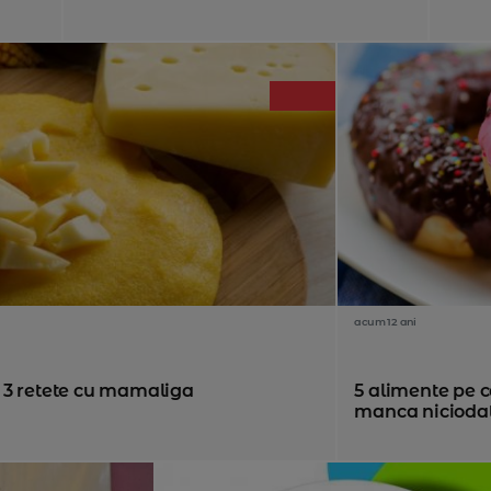
acum 12 ani
 3 retete cu mamaliga
5 alimente pe ca
manca nicioda