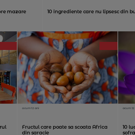
espre mazare
10 ingrediente care nu lipsesc din bu
acum 12 ani
acum 12 
rul
Fructul care poate sa scoata Africa
10 lu
din saracie
sofr