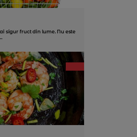
ai sigur fruct din lume. Nu este
..