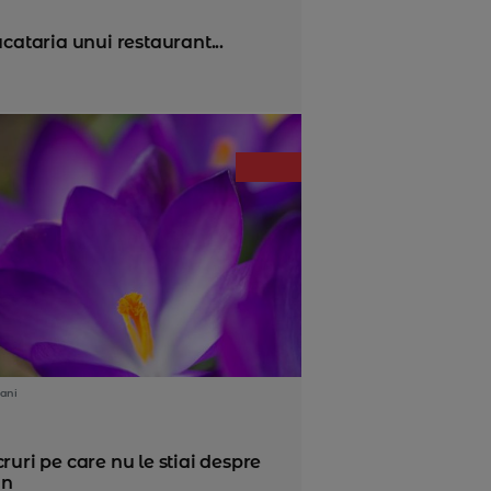
cataria unui restaurant...
ani
cruri pe care nu le stiai despre
an