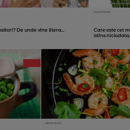
acum 12 ani
ositori? De unde vine litera...
Care este cel m
atins niciodata.
acum 12 ani