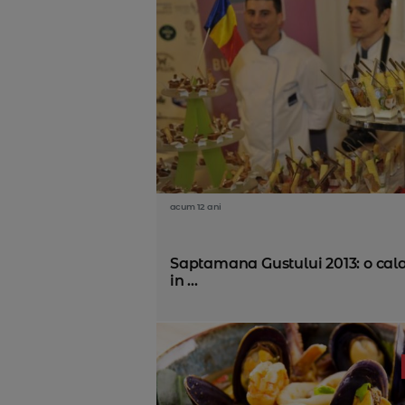
acum 12 ani
Saptamana Gustului 2013: o cala
in ...