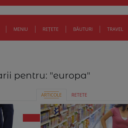
MENIU
REȚETE
BĂUTURI
TRAVEL
rii pentru:
"europa"
ARTICOLE
RETETE