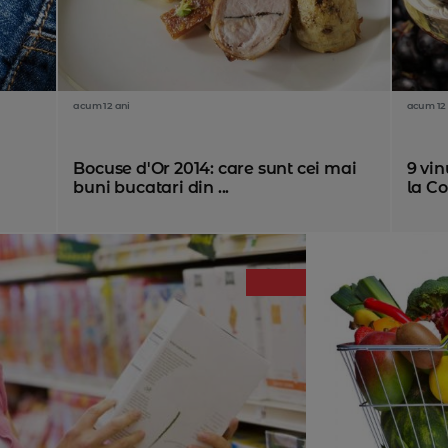
acum 12 ani
acum 12 
Bocuse d'Or 2014: care sunt cei mai
9 vin
buni bucatari din ...
la Co