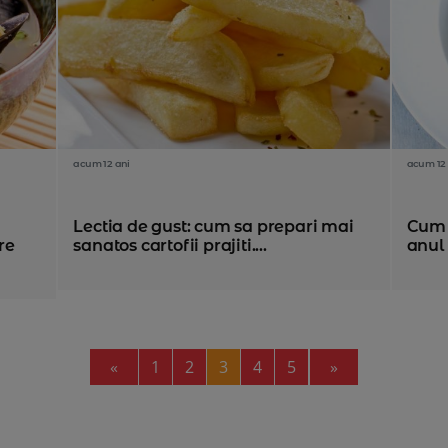
acum 12 ani
acum 12 
Lectia de gust: cum sa prepari mai
Cum 
re
sanatos cartofii prajiti....
anul 
Previous
Next
«
1
2
3
4
5
»