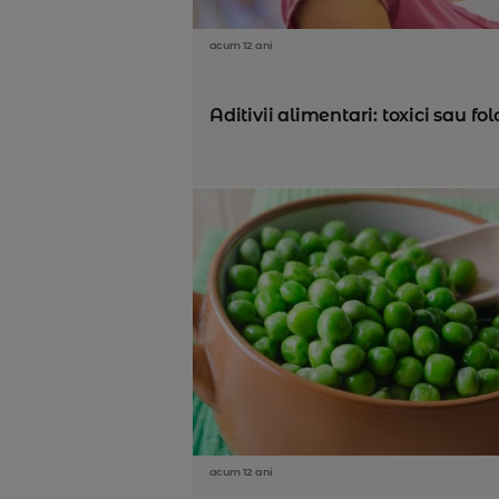
acum 12 ani
Aditivii alimentari: toxici sau fol
acum 12 ani