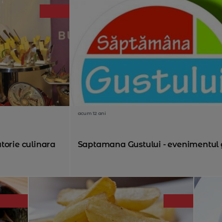
acum 12 ani
torie culinara
Saptamana Gustului - evenimentul gur