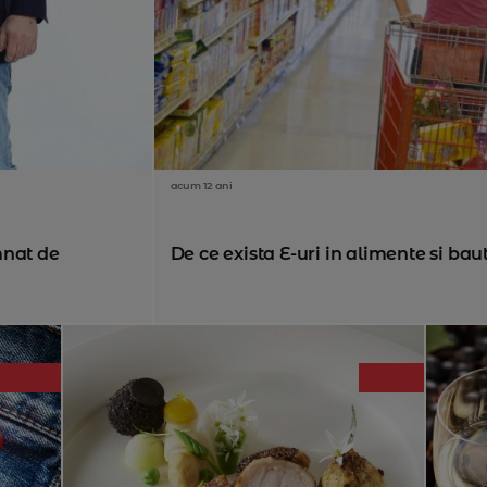
acum 12 ani
mnat de
De ce exista E-uri in alimente si bau