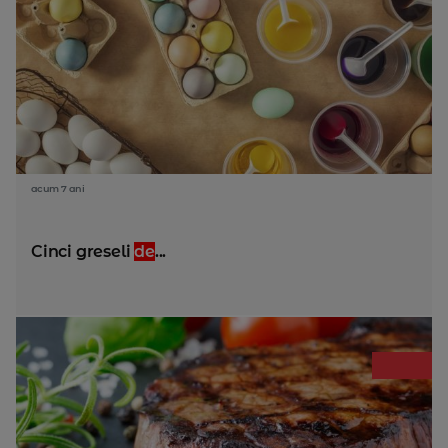
acum 7 ani
Cinci greseli
de
...