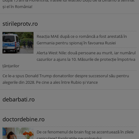
După 15 ani la Fiorentina, fratele lui Matteo Duțu de la Dinamo a semnat
și el în România!
stirileprotv.ro
Reacția MAE după ce o româncă a fost arestată în
Germania pentru spionaj în favoarea Rusiei
Alerta West Nile: două persoane au murit, iar numărul
cazurilor a ajuns la 10. Măsurile de protecție împotriva
țânțarilor
Ce le-a spus Donald Trump donatorilor despre succesorul său pentru
alegerile din 2028. Pe cine a ales între Rubio și Vance
debarbati.ro
doctordebine.ro
De ce fenomenul de brain fog se accentuează în zilele
caniculare? Explicațiile neurologului