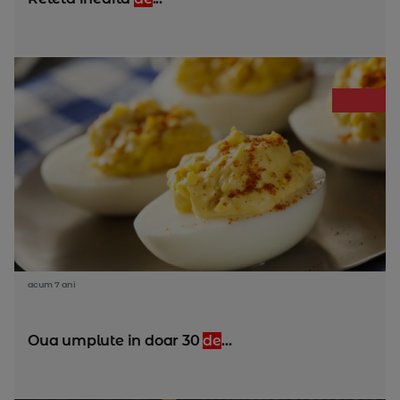
acum 7 ani
Oua umplute in doar 30
de
...