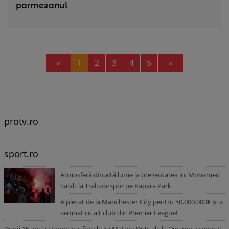
parmezanul
Previous
Next
«
1
2
3
4
5
»
protv.ro
sport.ro
Atmosferă din altă lume la prezentarea lui Mohamed
Salah la Trabzonspor pe Papara Park
A plecat de la Manchester City pentru 50.000.000€ și a
semnat cu alt club din Premier League!