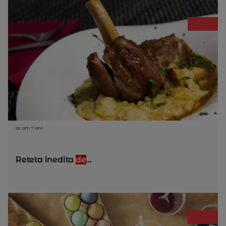
acum 7 ani
Reteta inedita
de
...