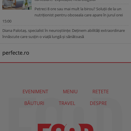
Petreci 8 ore sau mai mult la birou? Soluții de la un
nutriționist pentru oboseala care apare în jurul orei
15:00
Diana Palotaș, specialist în neuroștiințe: Deținem abilități extraordinare
înnăscute care susțin o viață lungă și sănătoasă
perfecte.ro
EVENIMENT
MENIU
REȚETE
BĂUTURI
TRAVEL
DESPRE