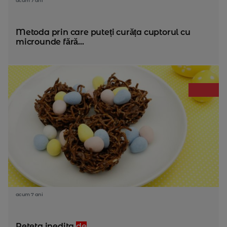
acum 7 ani
Metoda prin care puteți curăța cuptorul cu
microunde fără...
acum 7 ani
Reteta inedita
de
...