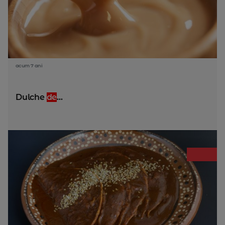
acum 7 ani
Dulche
de
...