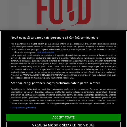
Nouă ne pasă ca datele tale personale să rămână confidențiale
Noi și partenerii noștri
201
stocăm și/sau accesăm informații pe dispozitivul dvs., precum identificatorii cookie
unici pentru prelucrarea datelor cu caracter personal. Puteți accepta sau gestiona alegerile dvs. făcând clic mai jos
sau în orice moment, pe pagina cu politica de confidențialitate. Aceste alegeri vor fi raportate partenerilor noștri și
nu vă vor afecta navigarea.
Mai multe detalii
Noi si partenerii nostri (retelele de socializare si agentiile de publicitate partenere, precum si furnizorii nostri de
servicii de date analitice) prelucram date pentru a permite website-ului sa functioneze, pentru a personaliza
continutul si anunturile publicitare afisate in functie de interesele si/sau profilul dvs., pentru a va oferi functionalitati
aferente retelelor de socializare si pentru a analiza traficul pe website. Beneficiati de drepturile prevazute de art.
15-22 din GDPR in legatura cu prelucrarea datelor cu caracter personal. Aceste drepturi pot fi exercitate prin
modalitatea indicata
aici
. Prin click pe “ACCEPT TOATE”, acceptati folosirea tuturor Tehnologiilor de tip Cookie, care
implica inclusiv acceptul dvs. cu privire la stocarea/accesarea informatiilor de catre Vendor-ii cu care colaboram.
Prin click pe “VREAU SA MODIFIC SETARILE INDIVIDUAL” puteti schimba preferintele in mod individual, mai putin
cele legate de cookie strict necesare pentru functionarea website-ului.
Atât noi, cât și partenerii noștri prelucrăm datele pentru a oferi:
Dezvoltarea și îmbunătățirea serviciilor. Măsurarea performanței reclamelor. Stocarea și/sau accesarea
informațiilor de pe un dispozitiv. Utilizarea profilurilor pentru selectarea conținutului personalizat. Crearea
© 2019 PRO TV S.R.L |
Politica de Cookie
|
Politica
profilurilor de conținut personalizat. Utilizarea profilurilor pentru selectarea publicității personalizate. Crearea
profilurilor pentru publicitate personalizată. Măsurarea performanței conținutului. Înțelegerea publicului prin
de confidentialitate
statistici sau combinații de date din surse diferite. Utilizarea de date limitate pentru a selecta publicitatea. Utilizarea
datelor limitate pentru a selecta conținutul. Date precise de geolocație și identificarea prin scanarea dispozitivului.
Listă parteneri (furnizori)
ACCEPT TOATE
VREAU SA MODIFIC SETARILE INDIVIDUAL