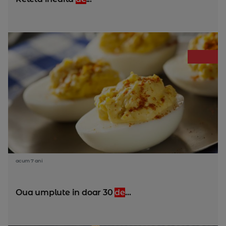
acum 7 ani
Oua umplute in doar 30
de
...