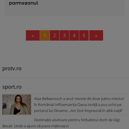
parmezanul
Previous
Next
«
1
2
3
4
5
»
protv.ro
sport.ro
Alaa Bellaarouch a avut nevoie de doar patru meciuri
în România! Influencerița Oana Ioniță a pus ochii pe
portarul lui Dinamo: „Am fost împreună în altă viață”
Destinație uluitoare pentru fotbalistul dorit de Gigi
Becali. Unde a ajuns să joace mijlocașul