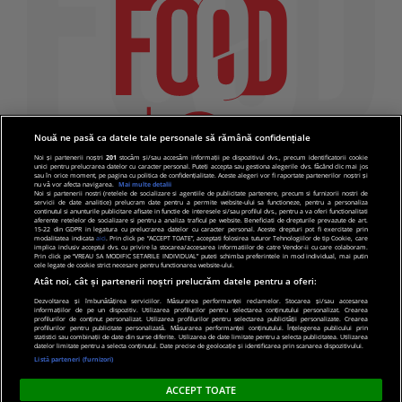
Nouă ne pasă ca datele tale personale să rămână confidențiale
Noi și partenerii noștri
201
stocăm și/sau accesăm informații pe dispozitivul dvs., precum identificatorii cookie
unici pentru prelucrarea datelor cu caracter personal. Puteți accepta sau gestiona alegerile dvs. făcând clic mai jos
sau în orice moment, pe pagina cu politica de confidențialitate. Aceste alegeri vor fi raportate partenerilor noștri și
nu vă vor afecta navigarea.
Mai multe detalii
Noi si partenerii nostri (retelele de socializare si agentiile de publicitate partenere, precum si furnizorii nostri de
servicii de date analitice) prelucram date pentru a permite website-ului sa functioneze, pentru a personaliza
continutul si anunturile publicitare afisate in functie de interesele si/sau profilul dvs., pentru a va oferi functionalitati
aferente retelelor de socializare si pentru a analiza traficul pe website. Beneficiati de drepturile prevazute de art.
15-22 din GDPR in legatura cu prelucrarea datelor cu caracter personal. Aceste drepturi pot fi exercitate prin
modalitatea indicata
aici
. Prin click pe “ACCEPT TOATE”, acceptati folosirea tuturor Tehnologiilor de tip Cookie, care
implica inclusiv acceptul dvs. cu privire la stocarea/accesarea informatiilor de catre Vendor-ii cu care colaboram.
Prin click pe “VREAU SA MODIFIC SETARILE INDIVIDUAL” puteti schimba preferintele in mod individual, mai putin
cele legate de cookie strict necesare pentru functionarea website-ului.
Atât noi, cât și partenerii noștri prelucrăm datele pentru a oferi:
Dezvoltarea și îmbunătățirea serviciilor. Măsurarea performanței reclamelor. Stocarea și/sau accesarea
informațiilor de pe un dispozitiv. Utilizarea profilurilor pentru selectarea conținutului personalizat. Crearea
© 2019 PRO TV S.R.L |
Politica de Cookie
|
Politica
profilurilor de conținut personalizat. Utilizarea profilurilor pentru selectarea publicității personalizate. Crearea
profilurilor pentru publicitate personalizată. Măsurarea performanței conținutului. Înțelegerea publicului prin
de confidentialitate
statistici sau combinații de date din surse diferite. Utilizarea de date limitate pentru a selecta publicitatea. Utilizarea
datelor limitate pentru a selecta conținutul. Date precise de geolocație și identificarea prin scanarea dispozitivului.
Listă parteneri (furnizori)
ACCEPT TOATE