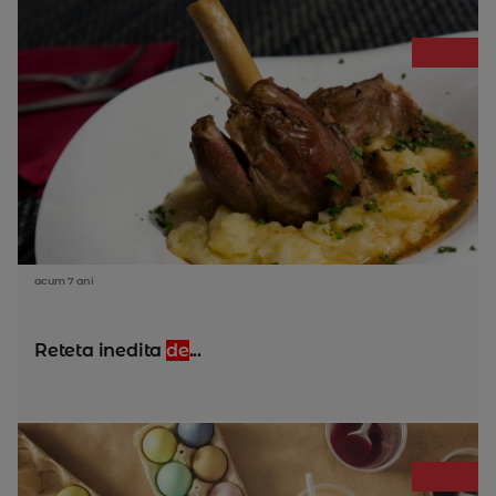
acum 7 ani
Reteta inedita
de
...