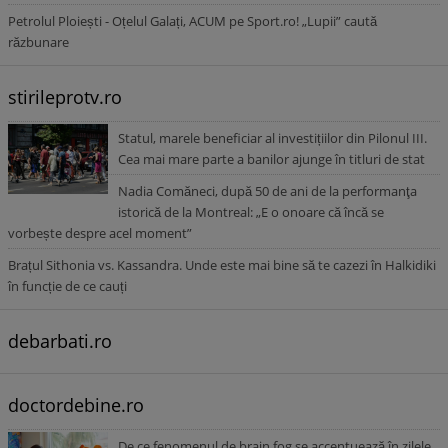
Petrolul Ploiești - Oțelul Galați, ACUM pe Sport.ro! „Lupii” caută
răzbunare
stirileprotv.ro
Statul, marele beneficiar al investițiilor din Pilonul III.
Cea mai mare parte a banilor ajunge în titluri de stat
Nadia Comăneci, după 50 de ani de la performanţa
istorică de la Montreal: „E o onoare că încă se
vorbește despre acel moment”
Brațul Sithonia vs. Kassandra. Unde este mai bine să te cazezi în Halkidiki
în funcție de ce cauți
debarbati.ro
doctordebine.ro
De ce fenomenul de brain fog se accentuează în zilele