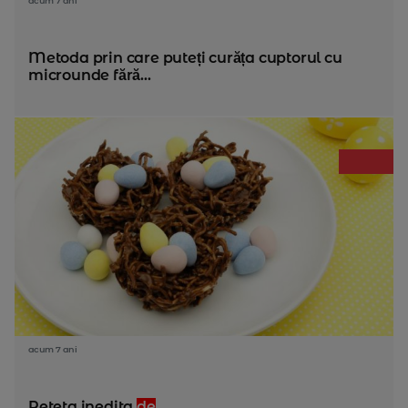
acum 7 ani
Metoda prin care puteți curăța cuptorul cu
microunde fără...
acum 7 ani
Reteta inedita
de
...