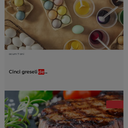
acum 7 ani
Cinci greseli
de
...