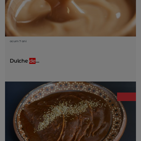
acum 7 ani
Dulche
de
...