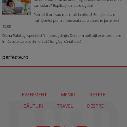
caniculare? Explicațiile neurologului
Petreci 8 ore sau mai mult la birou? Soluții de la un
nutriționist pentru oboseala care apare în jurul orei
15:00
Diana Palotaș, specialist în neuroștiințe: Deținem abilități extraordinare
înnăscute care susțin o viață lungă și sănătoasă
perfecte.ro
EVENIMENT
MENIU
REȚETE
BĂUTURI
TRAVEL
DESPRE