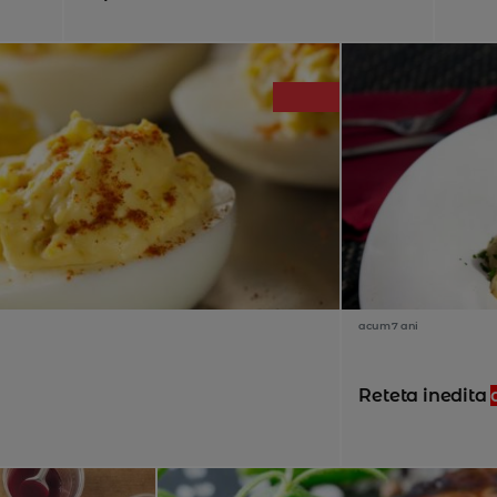
acum 7 ani
Reteta inedita