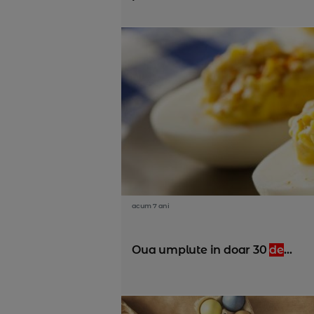
acum 7 ani
Oua umplute in doar 30
de
...