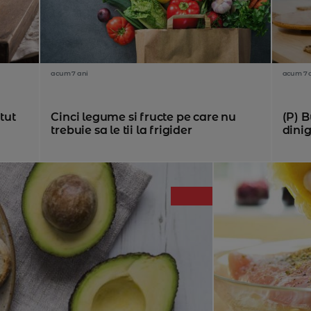
acum 7 ani
acum 7 
tut
Cinci legume si fructe pe care nu
(P) 
trebuie sa le tii la frigider
dinig