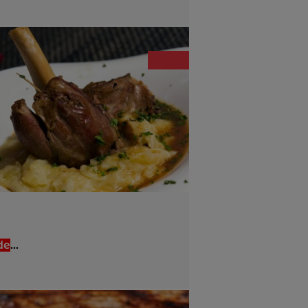
de
...