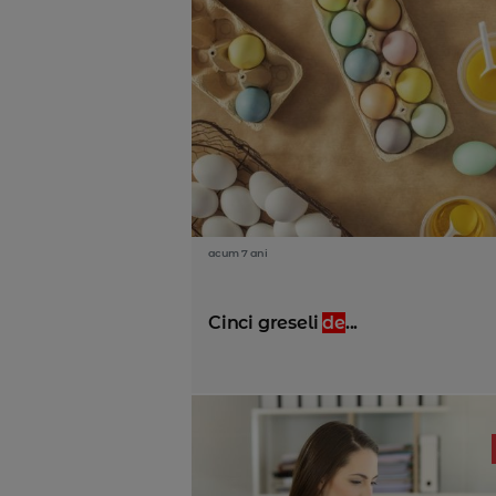
acum 7 ani
Cinci greseli
de
...