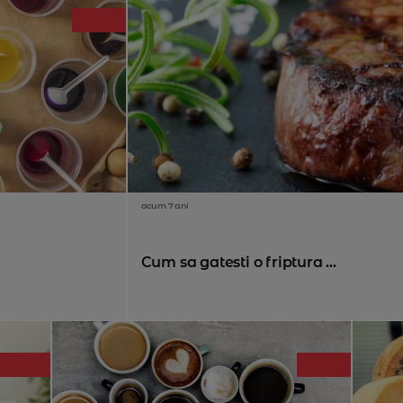
acum 7 ani
Cum sa gatesti o friptura ...