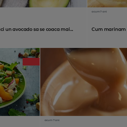
acum 7 ani
ci un avocado sa se coaca mai...
Cum marinam p
acum 7 ani