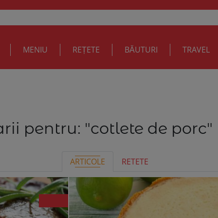
MENIU
REȚETE
BĂUTURI
TRAVEL
rii pentru:
"cotlete de porc"
ARTICOLE
RETETE