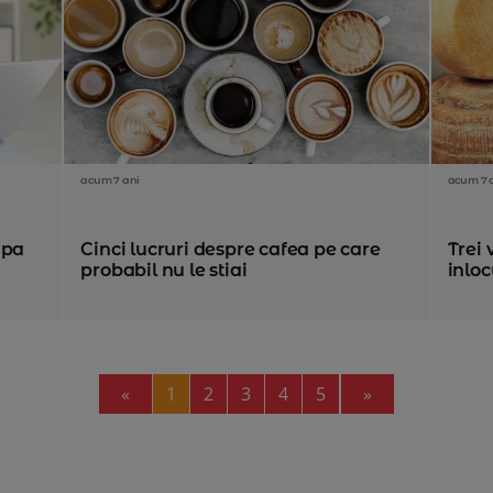
acum 7 ani
acum 7 
apa
Cinci lucruri despre cafea pe care
Trei 
probabil nu le stiai
inlo
Previous
Next
«
1
2
3
4
5
»