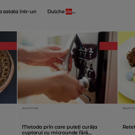
a salata intr-un
Dulche
de
...
acum 7 ani
acum 7 
Metoda prin care puteți curăța
Rete
cuptorul cu microunde fără...