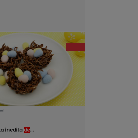
ani
ta inedita
de
...