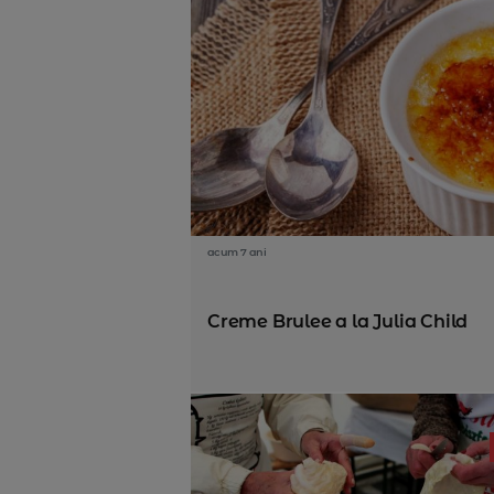
acum 7 ani
Creme Brulee a la Julia Child