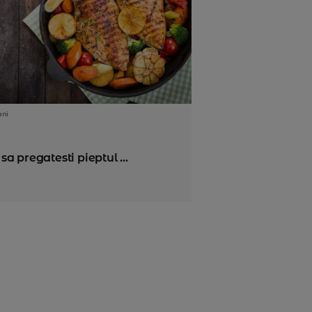
ani
a pregatesti pieptul ...