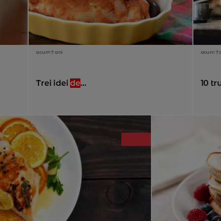
acum 7 ani
acum 7 
Trei idei
de
...
10 tr