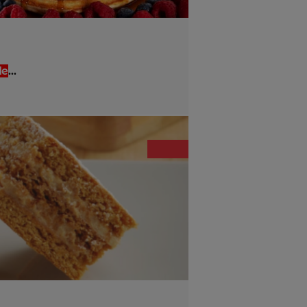
de
...