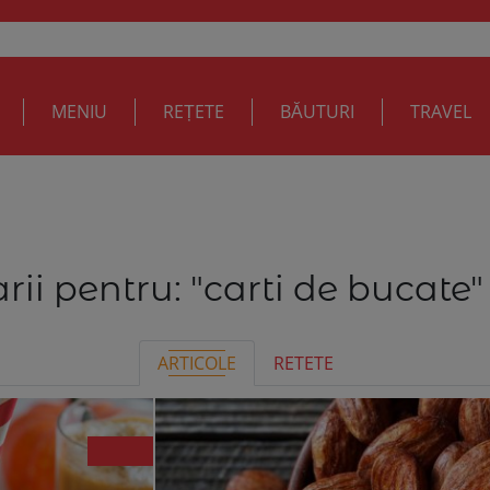
MENIU
REȚETE
BĂUTURI
TRAVEL
rii pentru:
"carti de bucate"
ARTICOLE
RETETE