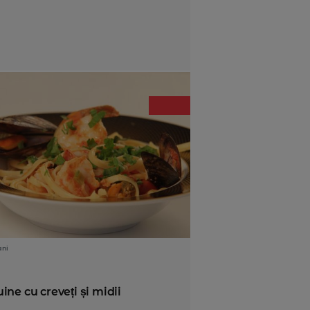
ani
ine cu creveți și midii