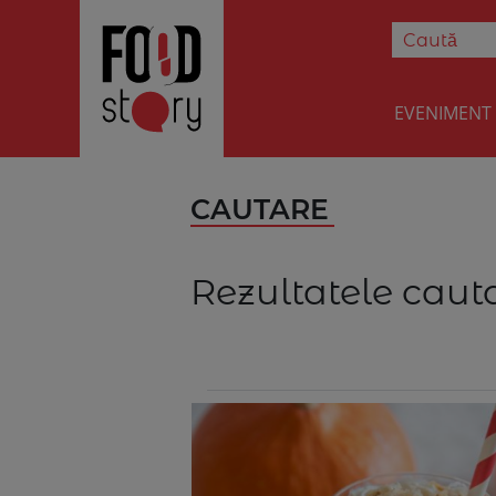
EVENIMENT
CAUTARE
Rezultatele cauta