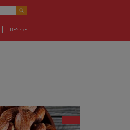
DESPRE