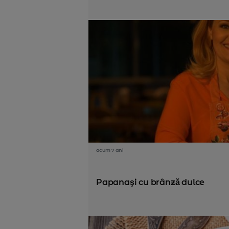
acum 7 ani
Papanaşi cu brânză dulce