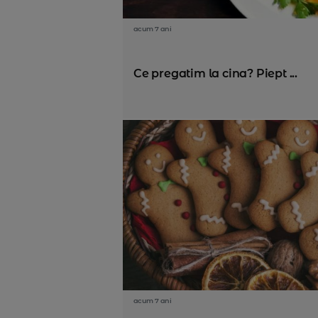
acum 7 ani
Ce pregatim la cina? Piept ...
acum 7 ani