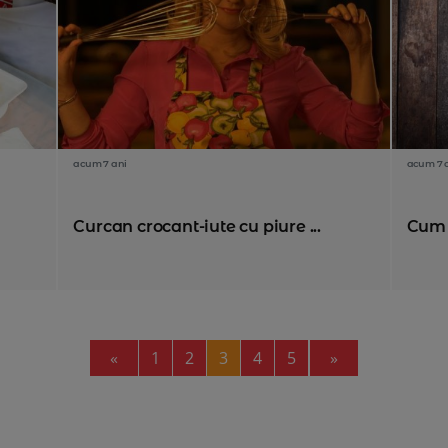
acum 7 ani
acum 7 
Curcan crocant-iute cu piure ...
Cum s
Previous
Next
«
1
2
3
4
5
»