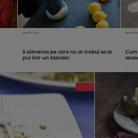
acum 7 ani
acum 8 
5 alimente pe care nu ar trebui sa le
Cum s
pui intr-un blender
acas