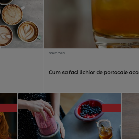
acum 7 ani
Cum sa faci lichior de portocale ac