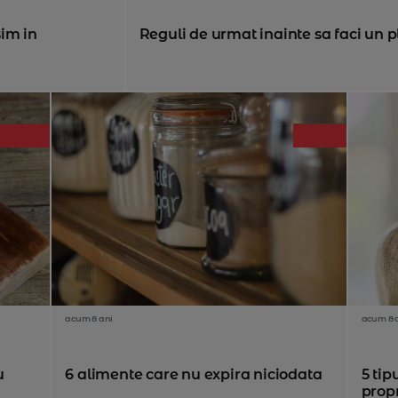
sim in
Reguli de urmat inainte sa faci un 
acum 8 ani
acum 8 
u
6 alimente care nu expira niciodata
5 tip
propr