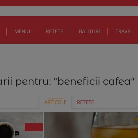
MENIU
REȚETE
BĂUTURI
TRAVEL
rii pentru:
"beneficii cafea"
ARTICOLE
RETETE