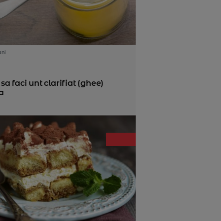
ani
a faci unt clarifiat (ghee)
a