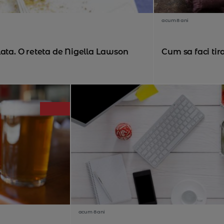
acum 8 ani
lata. O reteta de Nigella Lawson
Cum sa faci ti
acum 8 ani