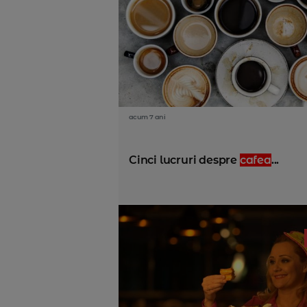
acum 7 ani
Cinci lucruri despre
cafea
...