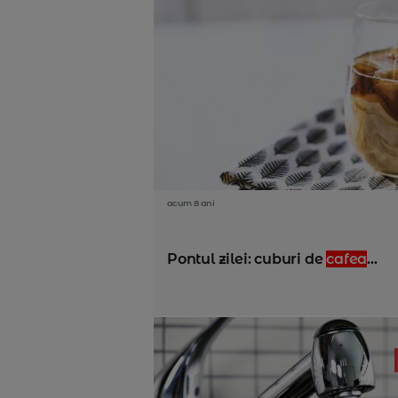
acum 8 ani
Pontul zilei: cuburi de
cafea
...