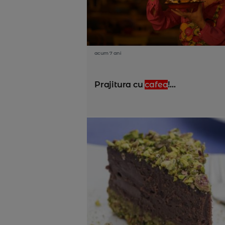
acum 7 ani
Prajitura cu
cafea
!...