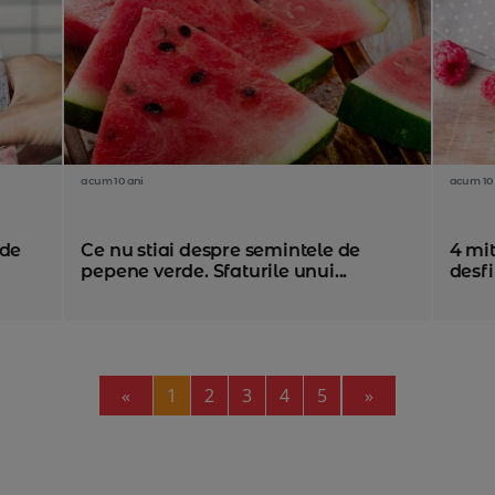
acum 10 ani
acum 10 
 de
Ce nu stiai despre semintele de
4 mit
pepene verde. Sfaturile unui...
desfi
Previous
Next
«
1
2
3
4
5
»