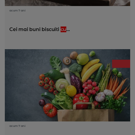
acum 7 ani
Cei mai buni biscuiti
cu
...
acum 7 ani