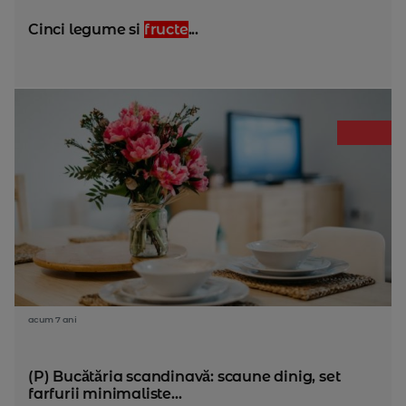
Cinci legume si
fructe
...
acum 7 ani
(P) Bucătăria scandinavă: scaune dinig, set
farfurii minimaliste...