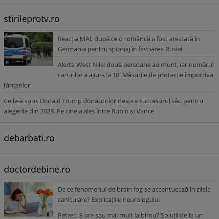
stirileprotv.ro
Reacția MAE după ce o româncă a fost arestată în
Germania pentru spionaj în favoarea Rusiei
Alerta West Nile: două persoane au murit, iar numărul
cazurilor a ajuns la 10. Măsurile de protecție împotriva
țânțarilor
Ce le-a spus Donald Trump donatorilor despre succesorul său pentru
alegerile din 2028. Pe cine a ales între Rubio și Vance
debarbati.ro
doctordebine.ro
De ce fenomenul de brain fog se accentuează în zilele
caniculare? Explicațiile neurologului
Petreci 8 ore sau mai mult la birou? Soluții de la un