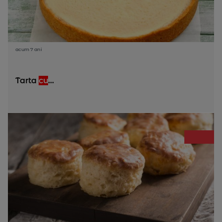
acum 7 ani
Tarta
cu
...