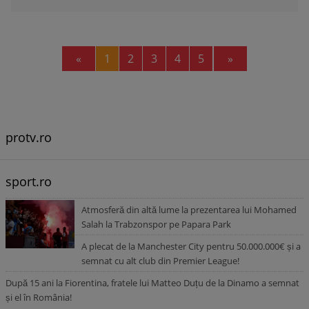
Previous
Next
«
1
2
3
4
5
»
protv.ro
sport.ro
Atmosferă din altă lume la prezentarea lui Mohamed
Salah la Trabzonspor pe Papara Park
A plecat de la Manchester City pentru 50.000.000€ și a
semnat cu alt club din Premier League!
După 15 ani la Fiorentina, fratele lui Matteo Duțu de la Dinamo a semnat
și el în România!