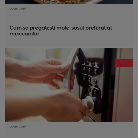
acum 7 ani
Cum sa pregatesti mole, sosul preferat al
mexicanilor
acum 7 ani