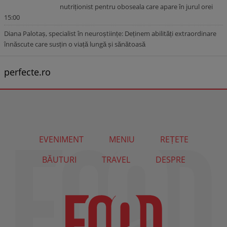
nutriționist pentru oboseala care apare în jurul orei
15:00
Diana Palotaș, specialist în neuroștiințe: Deținem abilități extraordinare
înnăscute care susțin o viață lungă și sănătoasă
perfecte.ro
EVENIMENT
MENIU
REȚETE
BĂUTURI
TRAVEL
DESPRE