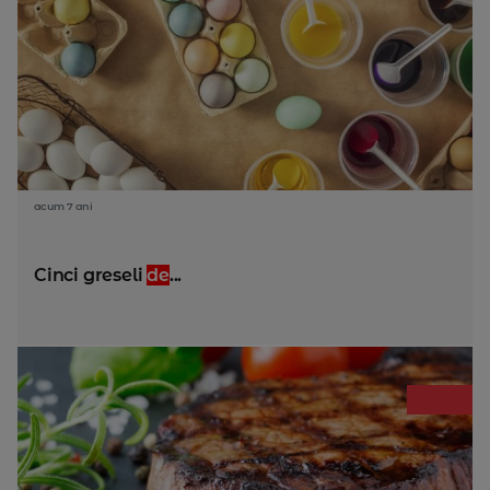
acum 7 ani
Cinci greseli
de
...