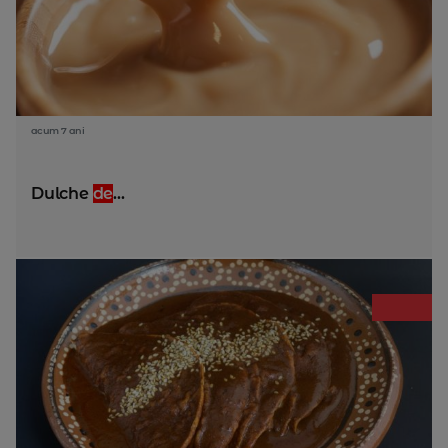
acum 7 ani
Dulche
de
...