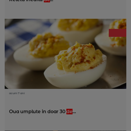
acum 7 ani
Oua umplute in doar 30
de
...