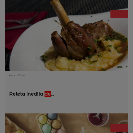
acum 7 ani
Reteta inedita
de
...