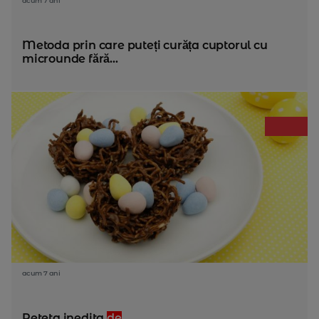
acum 7 ani
Metoda prin care puteți curăța cuptorul cu
microunde fără...
acum 7 ani
Reteta inedita
de
...