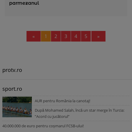
parmezanul
Previous
Next
«
1
2
3
4
5
»
protv.ro
sport.ro
AUR pentru România la canotaj!
După Mohamed Salah, încă un star merge în Turcia:
”Acord cu jucătorul”
40.000.000 de euro pentru coșmarul FCSB-ului!