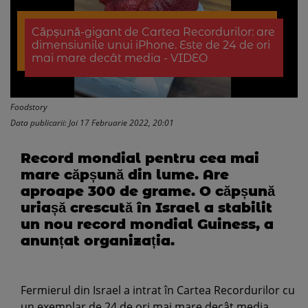
Căpșună-gigant de Cartea Recordurilor: are
dimensiunile unui iPhone. Este de 24 de ori
mai mare decât media - VIDEO
Foodstory
Data publicarii: Joi 17 Februarie 2022, 20:01
Record mondial pentru cea mai
mare căpșună din lume. Are
aproape 300 de grame. O căpșună
uriașă crescută în Israel a stabilit
un nou record mondial Guiness, a
anunțat organizația.
Fermierul din Israel a intrat în Cartea Recordurilor cu
un exemplar de 24 de ori mai mare decât media.