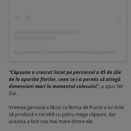
A post shared by Guinness World Records (@guinnessworldrecords)
"
Căpșuna a crescut încet pe parcursul a 45 de zile
de la apariția florilor, ceea ce i-a permis să atingă
dimensiuni mari la momentul culesului",
a spus Nir
Dai.
Vremea geroasă a făcut ca ferma de fructe a lui Ariel
să producă o recoltă cu patru mega căpșuni, dar
aceasta a fost cea mai mare dintre ele.