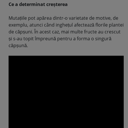
Ce a determinat creșterea
Mutațiile pot apărea dintr-o varietate de motive, de
exemplu, atunci când inghețul afectează florile plantei
de căpșuni. În acest caz, mai multe fructe au crescut
și s-au topit împreună pentru a forma o singură
căpșună.