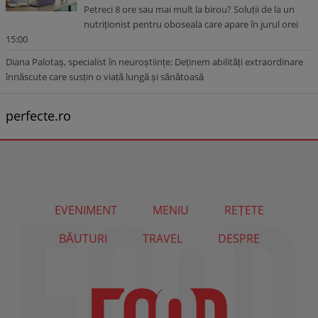
Petreci 8 ore sau mai mult la birou? Soluții de la un
nutriționist pentru oboseala care apare în jurul orei
15:00
Diana Palotaș, specialist în neuroștiințe: Deținem abilități extraordinare
înnăscute care susțin o viață lungă și sănătoasă
perfecte.ro
EVENIMENT
MENIU
REȚETE
BĂUTURI
TRAVEL
DESPRE