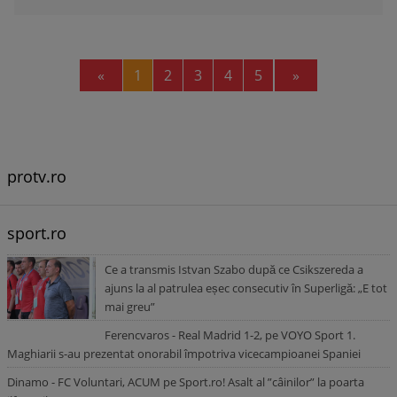
Previous
Next
«
1
2
3
4
5
»
protv.ro
sport.ro
Ce a transmis Istvan Szabo după ce Csikszereda a
ajuns la al patrulea eșec consecutiv în Superligă: „E tot
mai greu”
Ferencvaros - Real Madrid 1-2, pe VOYO Sport 1.
Maghiarii s-au prezentat onorabil împotriva vicecampioanei Spaniei
Dinamo - FC Voluntari, ACUM pe Sport.ro! Asalt al ”câinilor” la poarta