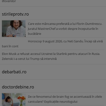
ilfovenilor
stirileprotv.ro
Care este mâncarea preferată a lui Florin Dumitrescu.
Juratul MastrerChef a vorbit despre începuturile în
bucătărie
Horoscop 9 august 2026, cu Neti Sandu. Încep să vină
bani în cont
Elon Musk a refuzat accesul Ucrainei la Starlink pentru atacuri în Rusia.
Zelenski i-a cerut lui Trump să intervină
debarbati.ro
doctordebine.ro
De ce fenomenul de brain fog se accentuează în zilele
caniculare? Explicațiile neurologului