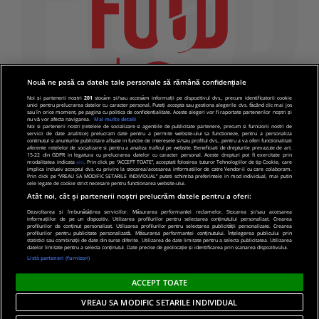
Nouă ne pasă ca datele tale personale să rămână confidențiale
Noi și partenerii noștri
201
stocăm și/sau accesăm informații pe dispozitivul dvs., precum identificatorii cookie
unici pentru prelucrarea datelor cu caracter personal. Puteți accepta sau gestiona alegerile dvs. făcând clic mai jos
sau în orice moment, pe pagina cu politica de confidențialitate. Aceste alegeri vor fi raportate partenerilor noștri și
nu vă vor afecta navigarea.
Mai multe detalii
Noi si partenerii nostri (retelele de socializare si agentiile de publicitate partenere, precum si furnizorii nostri de
servicii de date analitice) prelucram date pentru a permite website-ului sa functioneze, pentru a personaliza
continutul si anunturile publicitare afisate in functie de interesele si/sau profilul dvs., pentru a va oferi functionalitati
aferente retelelor de socializare si pentru a analiza traficul pe website. Beneficiati de drepturile prevazute de art.
15-22 din GDPR in legatura cu prelucrarea datelor cu caracter personal. Aceste drepturi pot fi exercitate prin
modalitatea indicata
aici
. Prin click pe “ACCEPT TOATE”, acceptati folosirea tuturor Tehnologiilor de tip Cookie, care
implica inclusiv acceptul dvs. cu privire la stocarea/accesarea informatiilor de catre Vendor-ii cu care colaboram.
Prin click pe “VREAU SA MODIFIC SETARILE INDIVIDUAL” puteti schimba preferintele in mod individual, mai putin
cele legate de cookie strict necesare pentru functionarea website-ului.
Atât noi, cât și partenerii noștri prelucrăm datele pentru a oferi:
Dezvoltarea și îmbunătățirea serviciilor. Măsurarea performanței reclamelor. Stocarea și/sau accesarea
informațiilor de pe un dispozitiv. Utilizarea profilurilor pentru selectarea conținutului personalizat. Crearea
© 2019 PRO TV S.R.L |
Politica de Cookie
|
Politica
profilurilor de conținut personalizat. Utilizarea profilurilor pentru selectarea publicității personalizate. Crearea
profilurilor pentru publicitate personalizată. Măsurarea performanței conținutului. Înțelegerea publicului prin
de confidentialitate
statistici sau combinații de date din surse diferite. Utilizarea de date limitate pentru a selecta publicitatea. Utilizarea
datelor limitate pentru a selecta conținutul. Date precise de geolocație și identificarea prin scanarea dispozitivului.
Listă parteneri (furnizori)
ACCEPT TOATE
VREAU SA MODIFIC SETARILE INDIVIDUAL