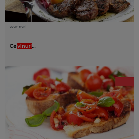
acum 8 ani
Ce
vinuri
...