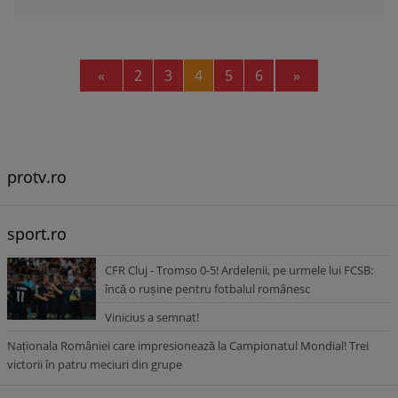
Previous
Next
«
2
3
4
5
6
»
protv.ro
sport.ro
CFR Cluj - Tromso 0-5! Ardelenii, pe urmele lui FCSB:
încă o rușine pentru fotbalul românesc
Vinicius a semnat!
Naționala României care impresionează la Campionatul Mondial! Trei
victorii în patru meciuri din grupe