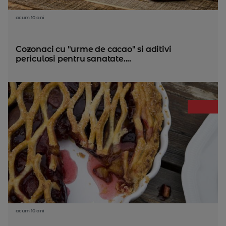
acum 10 ani
Cozonaci cu "urme de cacao" si aditivi
periculosi pentru sanatate....
acum 10 ani