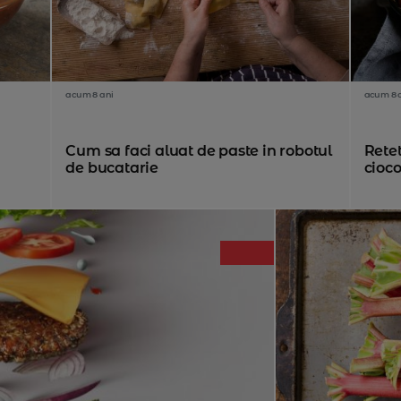
acum 8 ani
acum 8 
Cum sa faci aluat de paste in robotul
Rete
de bucatarie
cioco