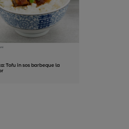
ani
a: Tofu in sos barbeque la
or