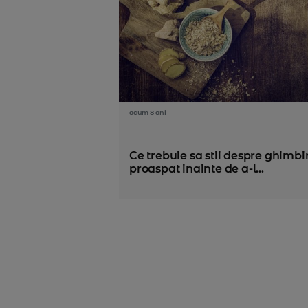
acum 8 ani
Ce trebuie sa stii despre ghimbi
proaspat inainte de a-l...