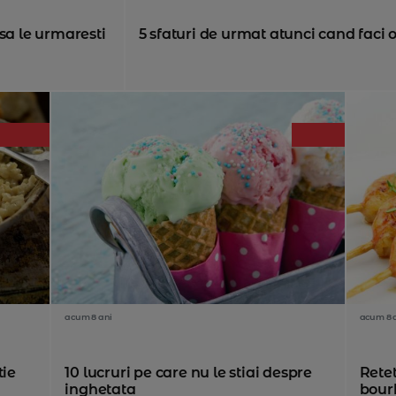
sa le urmaresti
5 sfaturi de urmat atunci cand faci 
acum 8 ani
acum 8 
tie
10 lucruri pe care nu le stiai despre
Retet
inghetata
bour