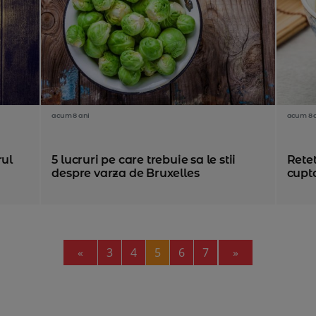
acum 8 ani
acum 8 
rul
5 lucruri pe care trebuie sa le stii
Retet
despre varza de Bruxelles
cupt
Previous
Next
«
3
4
5
6
7
»