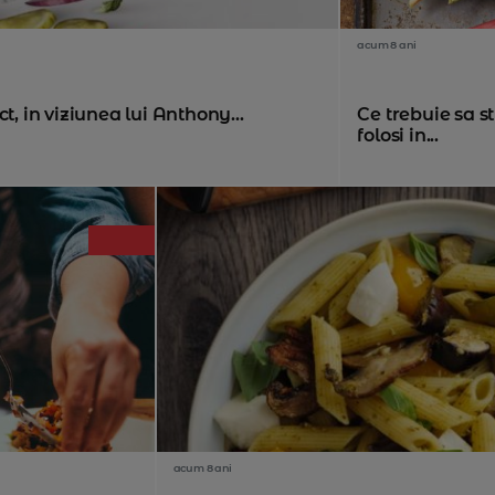
acum 8 ani
t, in viziunea lui Anthony...
Ce trebuie sa s
folosi in...
acum 8 ani