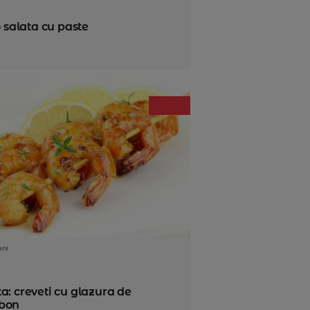
o salata cu paste
ani
a: creveti cu glazura de
bon