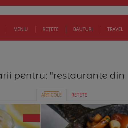
MENIU
REȚETE
BĂUTURI
TRAVEL
rii pentru:
"restaurante din
ARTICOLE
RETETE