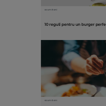
acum 8 ani
10 reguli pentru un burger perfec
acum 8 ani