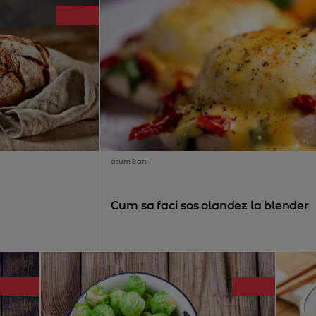
acum 8 ani
Cum sa faci sos olandez la blender