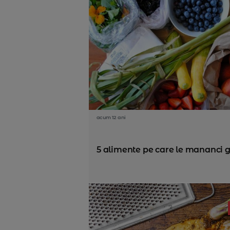
acum 12 ani
5 alimente pe care le mananci g