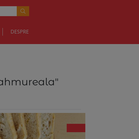
DESPRE
mahmureala"