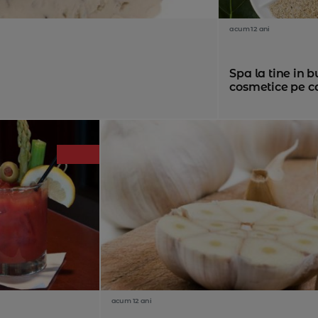
acum 12 ani
Spa la tine in 
cosmetice pe car
acum 12 ani