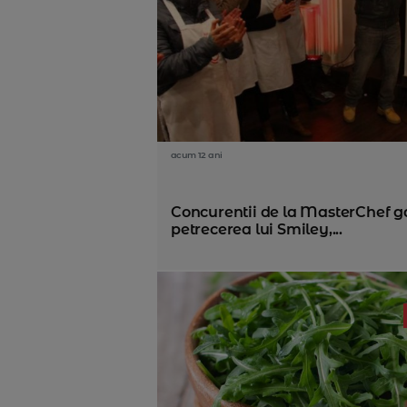
acum 12 ani
Concurentii de la MasterChef ga
petrecerea lui Smiley,...