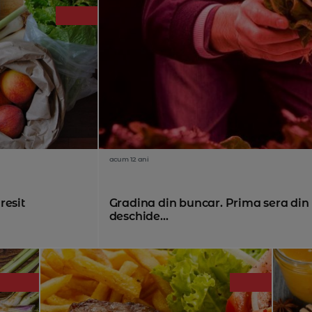
acum 12 ani
resit
Gradina din buncar. Prima sera din
deschide...