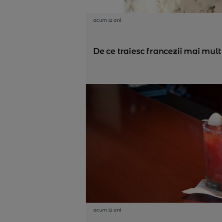
acum 12 ani
De ce traiesc francezii mai mult
acum 12 ani