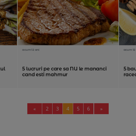
acum 12 ani
acum 12 
ul
5 lucruri pe care sa NU le mananci
5 bau
cand esti mahmur
race
Previous
Next
«
2
3
4
5
6
»