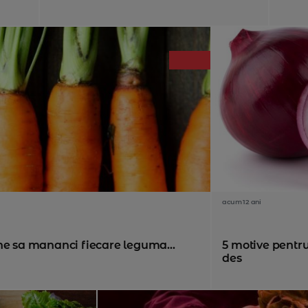
acum 12 ani
ne sa mananci fiecare leguma...
5 motive pentr
des