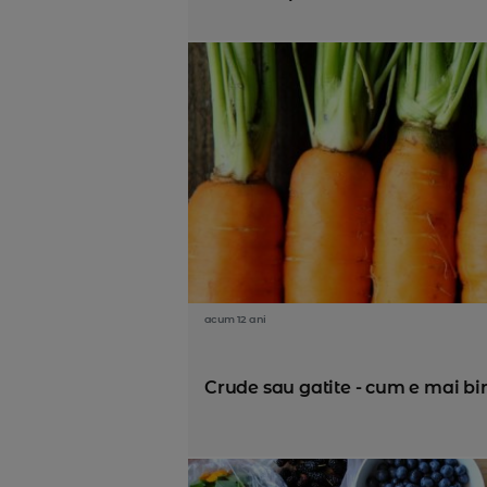
acum 12 ani
Crude sau gatite - cum e mai bi