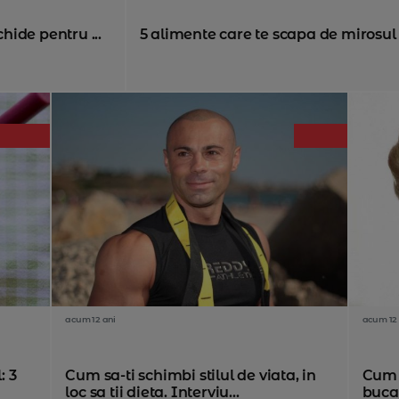
chide pentru ...
5 alimente care te scapa de mirosul
acum 12 ani
acum 12 
: 3
Cum sa-ti schimbi stilul de viata, in
Cum 
loc sa tii dieta. Interviu...
bucat