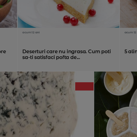
acum 12 ani
acum 12 
pre
Deserturi care nu ingrasa. Cum poti
5 al
sa-ti satisfaci pofta de...