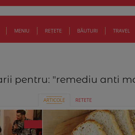
MENIU
REȚETE
BĂUTURI
TRAVEL
rii pentru:
"remediu anti 
ARTICOLE
RETETE