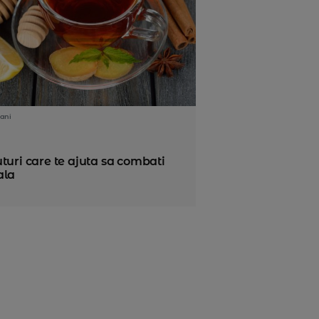
ani
turi care te ajuta sa combati
ala