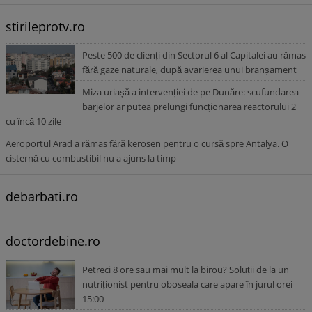
stirileprotv.ro
Peste 500 de clienți din Sectorul 6 al Capitalei au rămas
fără gaze naturale, după avarierea unui branșament
Miza uriașă a intervenției de pe Dunăre: scufundarea
barjelor ar putea prelungi funcționarea reactorului 2
cu încă 10 zile
Aeroportul Arad a rămas fără kerosen pentru o cursă spre Antalya. O
cisternă cu combustibil nu a ajuns la timp
debarbati.ro
doctordebine.ro
Petreci 8 ore sau mai mult la birou? Soluții de la un
nutriționist pentru oboseala care apare în jurul orei
15:00