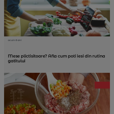
acum 8 ani
Mese plictisitoare? Afla cum poti iesi din rutina
gatitului