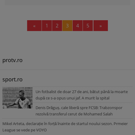
Previous
Next
«
1
2
3
4
5
»
protv.ro
sport.ro
Un fotbalist de doar 27 de ani, bătut până la moarte
după ce s-a opus unui jaf. A murit la spital
Denis Drăguș, cale liberă spre FCSB: Trabzonspor
rezolvă transferul cerut de Mohamed Salah
Mikel Arteta, declarație în forță înainte de startul noului sezon. Prmeier
League se vede pe VOYO