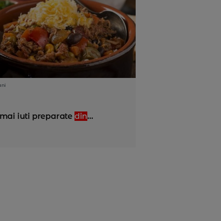
ani
 mai iuti preparate
din
...