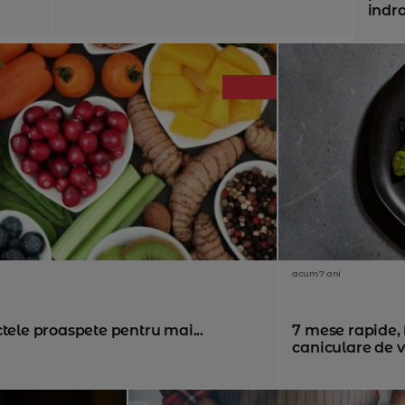
indra
acum 7 ani
tele proaspete pentru mai...
7 mese rapide, f
caniculare de 