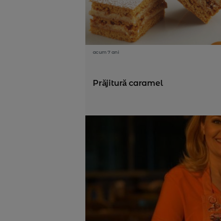
acum 7 ani
Prăjitură caramel