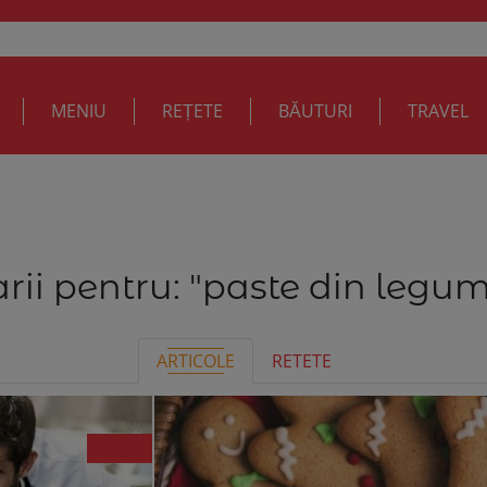
MENIU
REȚETE
BĂUTURI
TRAVEL
rii pentru:
"paste din legum
ARTICOLE
RETETE