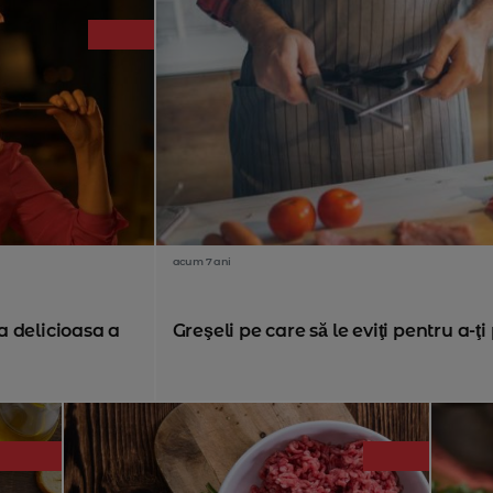
acum 7 ani
delicioasa a
Greşeli pe care să le eviţi pentru a-ţi