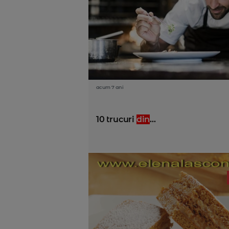
acum 7 ani
10 trucuri
din
...