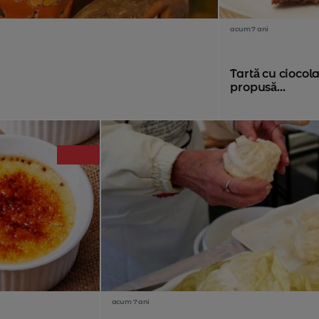
acum 7 ani
Tartă cu ciocola
propusă...
acum 7 ani