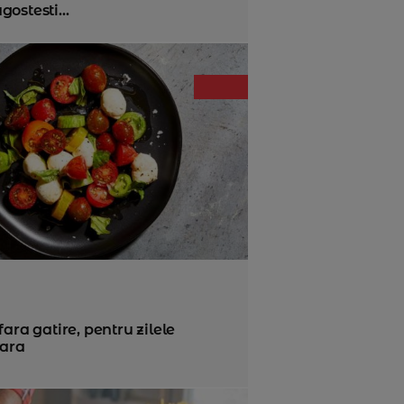
gostesti...
ara gatire, pentru zilele
vara