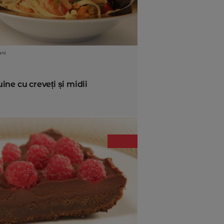
ani
ine cu creveți și midii