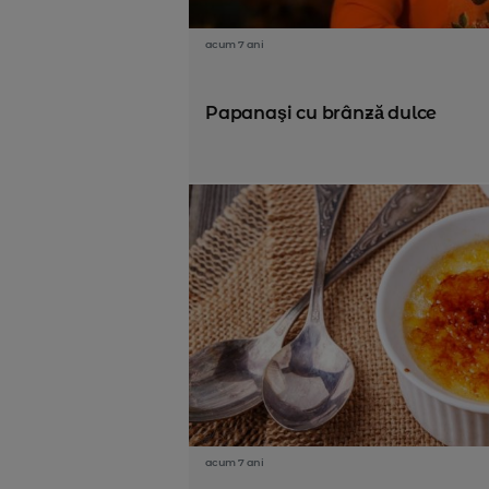
acum 7 ani
Papanaşi cu brânză dulce
acum 7 ani