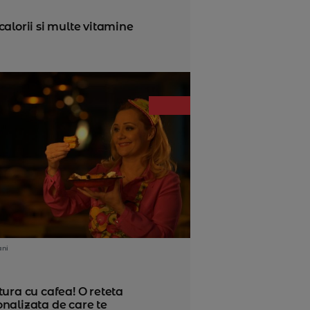
alorii si multe vitamine
ani
tura cu cafea! O reteta
nalizata de care te