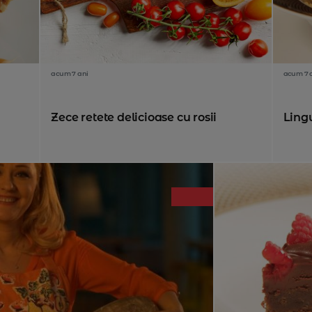
acum 7 ani
acum 7 
Zece retete delicioase cu rosii
Lingu