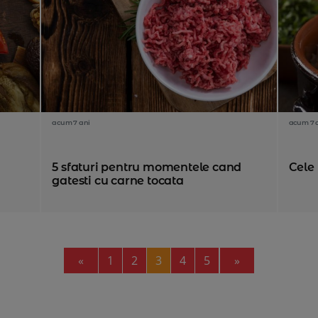
acum 7 ani
acum 7 
5 sfaturi pentru momentele cand
Cele
gatesti cu carne tocata
Previous
Next
«
1
2
3
4
5
»