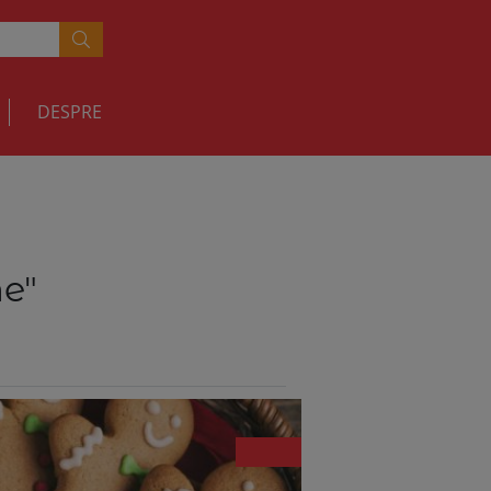
DESPRE
e"