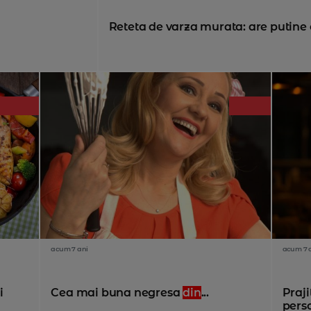
Reteta de varza murata: are putine c
acum 7 ani
acum 7 
i
Cea mai buna negresa
din
...
Praji
perso