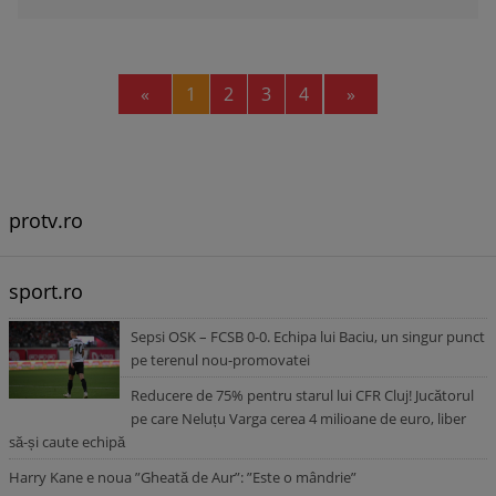
Previous
Next
«
1
2
3
4
»
protv.ro
sport.ro
Sepsi OSK – FCSB 0-0. Echipa lui Baciu, un singur punct
pe terenul nou-promovatei
Reducere de 75% pentru starul lui CFR Cluj! Jucătorul
pe care Neluțu Varga cerea 4 milioane de euro, liber
să-și caute echipă
Harry Kane e noua ”Gheată de Aur”: ”Este o mândrie”