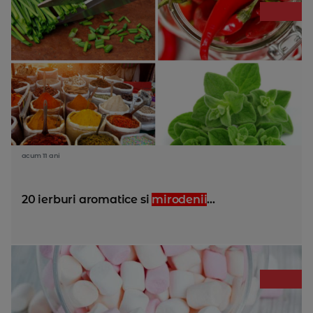
acum 11 ani
20 ierburi aromatice si
mirodenii
...