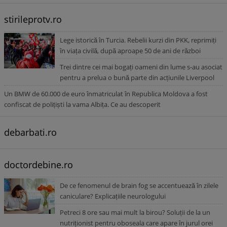
stirileprotv.ro
Lege istorică în Turcia. Rebelii kurzi din PKK, reprimiți
în viața civilă, după aproape 50 de ani de război
Trei dintre cei mai bogați oameni din lume s-au asociat
pentru a prelua o bună parte din acțiunile Liverpool
Un BMW de 60.000 de euro înmatriculat în Republica Moldova a fost
confiscat de polițiști la vama Albița. Ce au descoperit
debarbati.ro
doctordebine.ro
De ce fenomenul de brain fog se accentuează în zilele
caniculare? Explicațiile neurologului
Petreci 8 ore sau mai mult la birou? Soluții de la un
nutriționist pentru oboseala care apare în jurul orei