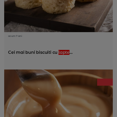
acum 7 ani
Cei mai buni biscuiti cu
lapte
...