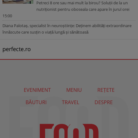
Petreci 8 ore sau mai mult la birou? Soluții de la un
nutriționist pentru oboseala care apare în jurul orei
15:00
Diana Palotaș, specialist în neuroștiințe: Deținem abilități extraordinare
înnăscute care susțin o viață lungă și sănătoasă
perfecte.ro
EVENIMENT
MENIU
REȚETE
BĂUTURI
TRAVEL
DESPRE