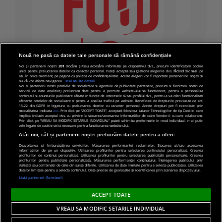
Nouă ne pasă ca datele tale personale să rămână confidențiale
Noi și partenerii noștri
201
stocăm și/sau accesăm informații pe dispozitivul dvs., precum identificatorii cookie
unici pentru prelucrarea datelor cu caracter personal. Puteți accepta sau gestiona alegerile dvs. făcând clic mai jos
sau în orice moment, pe pagina cu politica de confidențialitate. Aceste alegeri vor fi raportate partenerilor noștri și
nu vă vor afecta navigarea.
Mai multe detalii
Noi si partenerii nostri (retelele de socializare si agentiile de publicitate partenere, precum si furnizorii nostri de
servicii de date analitice) prelucram date pentru a permite website-ului sa functioneze, pentru a personaliza
continutul si anunturile publicitare afisate in functie de interesele si/sau profilul dvs., pentru a va oferi functionalitati
aferente retelelor de socializare si pentru a analiza traficul pe website. Beneficiati de drepturile prevazute de art.
15-22 din GDPR in legatura cu prelucrarea datelor cu caracter personal. Aceste drepturi pot fi exercitate prin
modalitatea indicata
aici
. Prin click pe “ACCEPT TOATE”, acceptati folosirea tuturor Tehnologiilor de tip Cookie, care
implica inclusiv acceptul dvs. cu privire la stocarea/accesarea informatiilor de catre Vendor-ii cu care colaboram.
Prin click pe “VREAU SA MODIFIC SETARILE INDIVIDUAL” puteti schimba preferintele in mod individual, mai putin
cele legate de cookie strict necesare pentru functionarea website-ului.
Atât noi, cât și partenerii noștri prelucrăm datele pentru a oferi:
Dezvoltarea și îmbunătățirea serviciilor. Măsurarea performanței reclamelor. Stocarea și/sau accesarea
informațiilor de pe un dispozitiv. Utilizarea profilurilor pentru selectarea conținutului personalizat. Crearea
© 2019 PRO TV S.R.L |
Politica de Cookie
|
Politica
profilurilor de conținut personalizat. Utilizarea profilurilor pentru selectarea publicității personalizate. Crearea
profilurilor pentru publicitate personalizată. Măsurarea performanței conținutului. Înțelegerea publicului prin
de confidentialitate
statistici sau combinații de date din surse diferite. Utilizarea de date limitate pentru a selecta publicitatea. Utilizarea
datelor limitate pentru a selecta conținutul. Date precise de geolocație și identificarea prin scanarea dispozitivului.
Listă parteneri (furnizori)
ACCEPT TOATE
VREAU SA MODIFIC SETARILE INDIVIDUAL