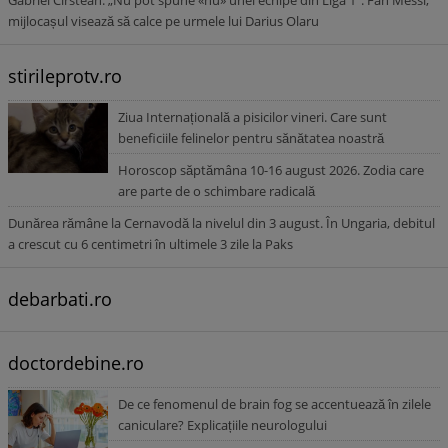
Gabriel Cîrstean: „Nu pot spune «nu» unei echipe din Liga 1”. Fan Messi,
mijlocașul visează să calce pe urmele lui Darius Olaru
stirileprotv.ro
Ziua Internațională a pisicilor vineri. Care sunt
beneficiile felinelor pentru sănătatea noastră
Horoscop săptămâna 10-16 august 2026. Zodia care
are parte de o schimbare radicală
Dunărea rămâne la Cernavodă la nivelul din 3 august. În Ungaria, debitul
a crescut cu 6 centimetri în ultimele 3 zile la Paks
debarbati.ro
doctordebine.ro
De ce fenomenul de brain fog se accentuează în zilele
caniculare? Explicațiile neurologului