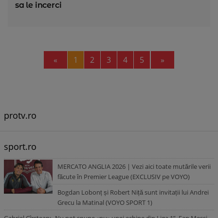
sa le incerci
Previous
Next
«
1
2
3
4
5
»
protv.ro
sport.ro
MERCATO ANGLIA 2026 | Vezi aici toate mutările verii
făcute în Premier League (EXCLUSIV pe VOYO)
Bogdan Lobonț și Robert Niță sunt invitații lui Andrei
Grecu la Matinal (VOYO SPORT 1)