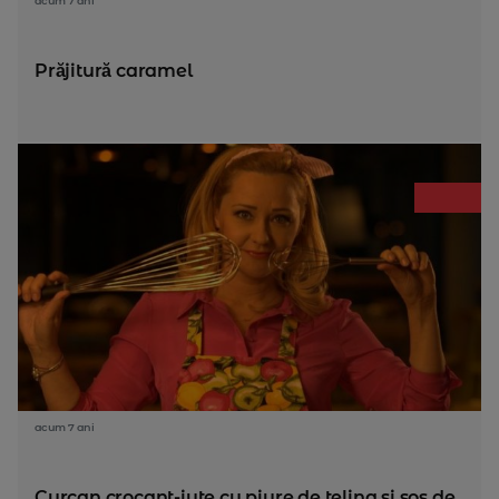
acum 7 ani
Prăjitură caramel
acum 7 ani
Curcan crocant-iute cu piure de telina si sos de