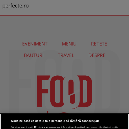
perfecte.ro
EVENIMENT
MENIU
REȚETE
BĂUTURI
TRAVEL
DESPRE
Nouă ne pasă ca datele tale personale să rămână confidențiale
Noi și partenerii noștri
201
stocăm și/sau accesăm informații pe dispozitivul dvs., precum identificatorii cookie