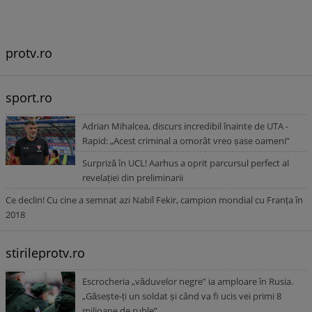
protv.ro
sport.ro
Adrian Mihalcea, discurs incredibil înainte de UTA -
Rapid: „Acest criminal a omorât vreo șase oameni”
Surpriză în UCL! Aarhus a oprit parcursul perfect al
revelației din preliminarii
Ce declin! Cu cine a semnat azi Nabil Fekir, campion mondial cu Franța în
2018
stirileprotv.ro
Escrocheria „văduvelor negre” ia amploare în Rusia.
„Găsește-ți un soldat și când va fi ucis vei primi 8
milioane de ruble”