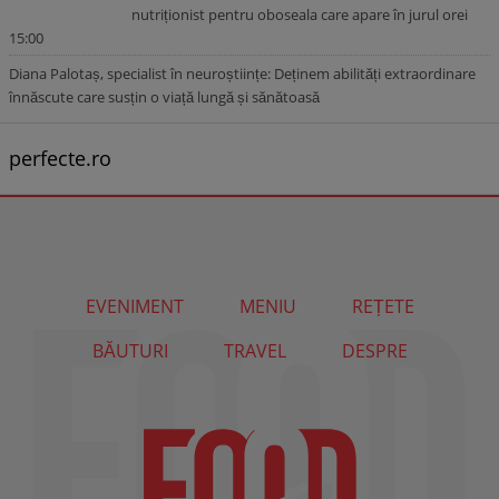
nutriționist pentru oboseala care apare în jurul orei
15:00
Diana Palotaș, specialist în neuroștiințe: Deținem abilități extraordinare
înnăscute care susțin o viață lungă și sănătoasă
perfecte.ro
EVENIMENT
MENIU
REȚETE
BĂUTURI
TRAVEL
DESPRE