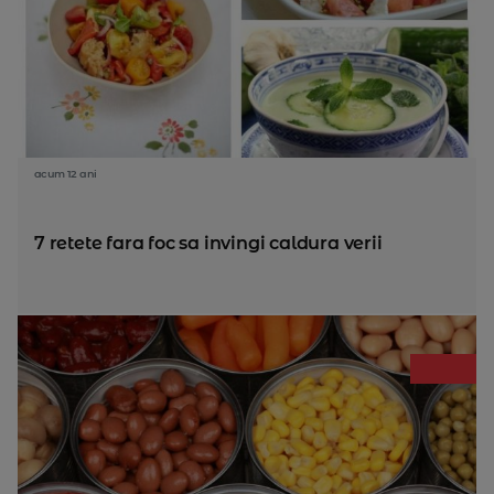
acum 12 ani
7 retete fara foc sa invingi caldura verii