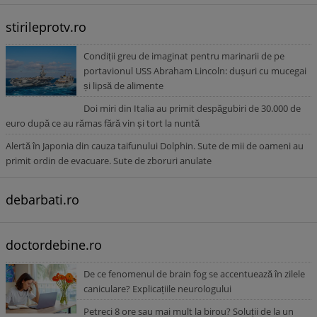
stirileprotv.ro
Condiții greu de imaginat pentru marinarii de pe
portavionul USS Abraham Lincoln: dușuri cu mucegai
și lipsă de alimente
Doi miri din Italia au primit despăgubiri de 30.000 de
euro după ce au rămas fără vin și tort la nuntă
Alertă în Japonia din cauza taifunului Dolphin. Sute de mii de oameni au
primit ordin de evacuare. Sute de zboruri anulate
debarbati.ro
doctordebine.ro
De ce fenomenul de brain fog se accentuează în zilele
caniculare? Explicațiile neurologului
Petreci 8 ore sau mai mult la birou? Soluții de la un