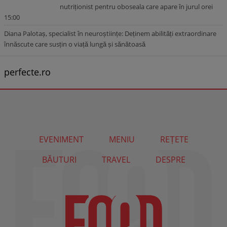
nutriționist pentru oboseala care apare în jurul orei
15:00
Diana Palotaș, specialist în neuroștiințe: Deținem abilități extraordinare
înnăscute care susțin o viață lungă și sănătoasă
perfecte.ro
EVENIMENT
MENIU
REȚETE
BĂUTURI
TRAVEL
DESPRE