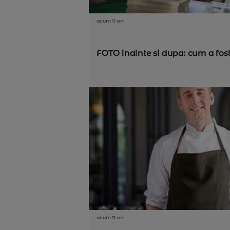
acum 11 ani
FOTO inainte si dupa: cum a fost
acum 11 ani