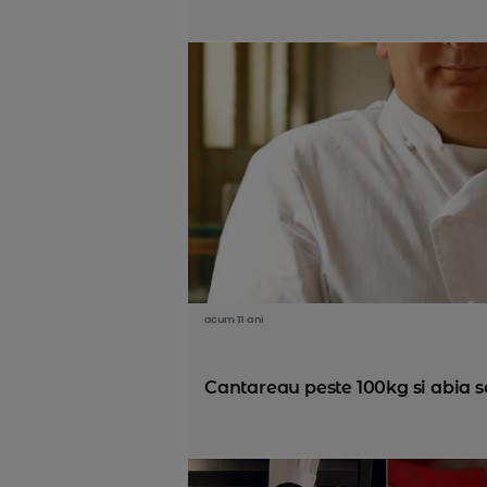
acum 11 ani
Cantareau peste 100kg si abia se