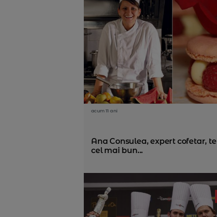
acum 11 ani
Ana Consulea, expert cofetar, te
cel mai bun...