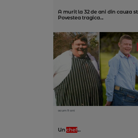
A murit la 32 de ani din cauza st
Povestea tragica...
acum 11 ani
Un
chef
...