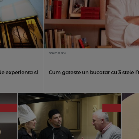
acum 11 ani
de experienta si
Cum gateste un bucatar cu 3 stele M