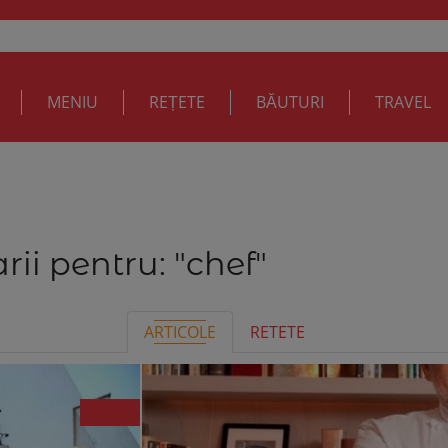
MENIU
REȚETE
BĂUTURI
TRAVEL
rii pentru:
"chef"
ARTICOLE
RETETE