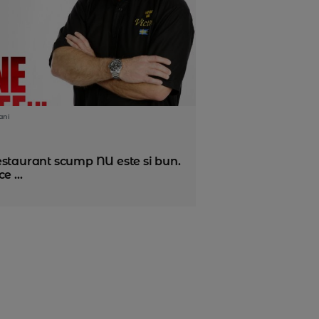
ani
estaurant scump NU este si bun.
e ...