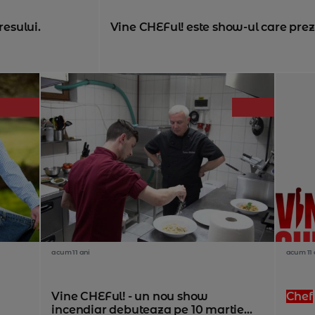
resului.
Vine CHEFul! este show-ul care prezin
acum 11 ani
acum 11 
Vine CHEFul! - un nou show
Chef
incendiar debuteaza pe 10 martie...