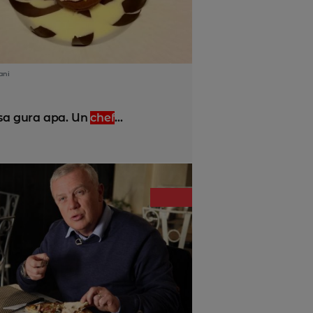
ani
asa gura apa. Un
chef
...