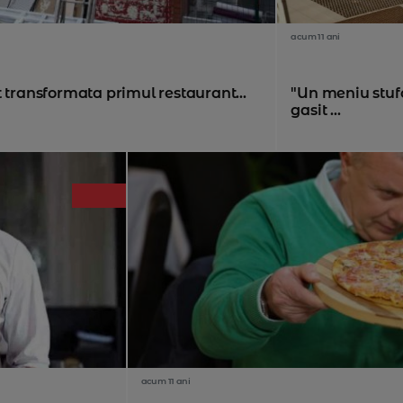
acum 11 ani
 transformata primul restaurant...
"Un meniu stufo
gasit ...
acum 11 ani