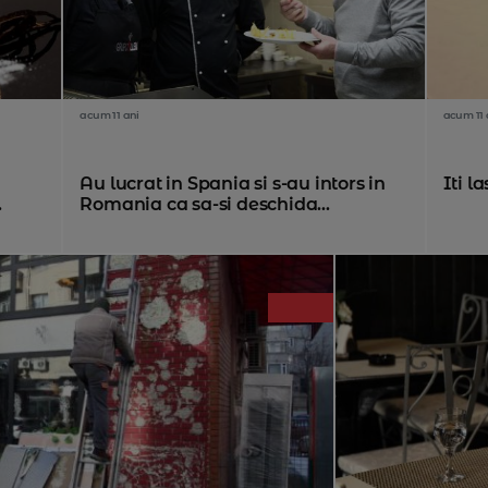
acum 11 ani
acum 11 
Au lucrat in Spania si s-au intors in
Iti l
.
Romania ca sa-si deschida...