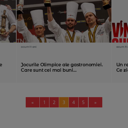
acum 11 ani
acum 11 
e
Jocurile Olimpice ale gastronomiei.
Un r
Care sunt cei mai buni...
Ce zic
Previous
Next
«
1
2
3
4
5
»