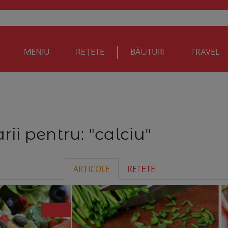
MENIU
REȚETE
BĂUTURI
TRAVEL
rii pentru:
"calciu"
ARTICOLE
RETETE