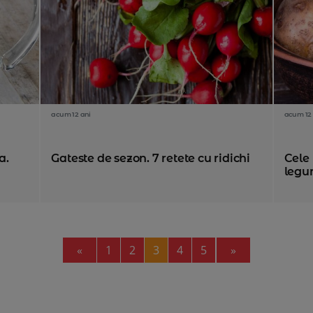
acum 12 ani
acum 12 
a.
Gateste de sezon. 7 retete cu ridichi
Cele 
legu
Previous
Next
«
1
2
3
4
5
»