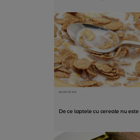
acum 12 ani
De ce laptele cu cereale nu est