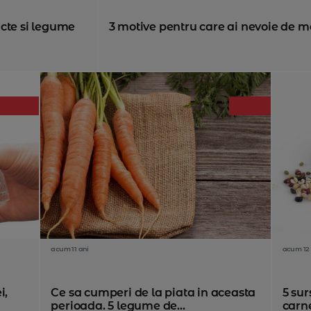
cte si legume
3 motive pentru care ai nevoie de m
acum 11 ani
acum 12 
i,
Ce sa cumperi de la piata in aceasta
5 sur
perioada. 5 legume de...
carn