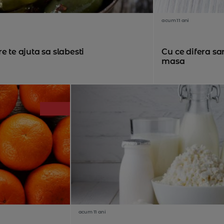
acum 11 ani
e te ajuta sa slabesti
Cu ce difera s
masa
acum 11 ani