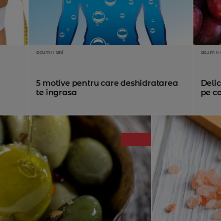
acum 11 ani
acum 11 
5 motive pentru care deshidratarea
Delic
te ingrasa
pe ca