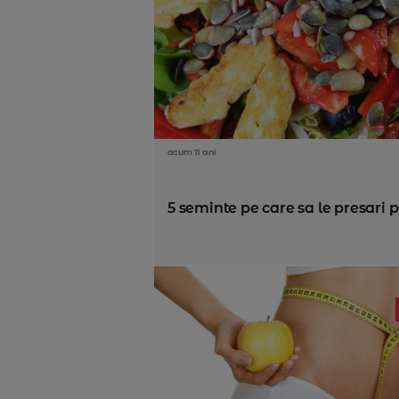
acum 11 ani
5 seminte pe care sa le presari p