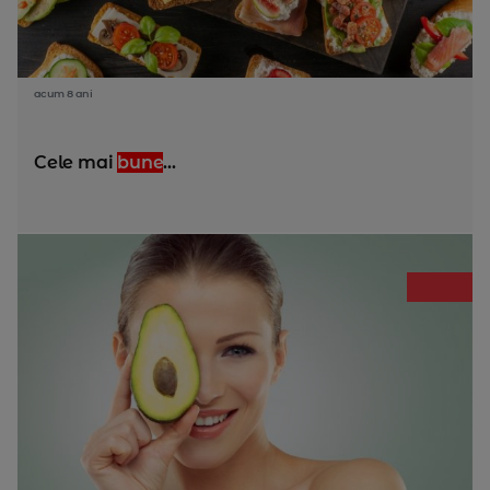
acum 8 ani
Cele mai
bune
...