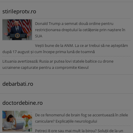
stirileprotv.ro
Donald Trump a semnat două ordine pentru
restricționarea dreptului la cetățenie prin naștere în
SUA
Vești bune de la ANM. La ce ar trebui să ne așteptăm
după 17 august și cum începe prima lună de toamnă
Lituania avertizează: Rusia ar putea lovi statele baltice cu drone
ucrainene capturate pentru a compromite Kievul
debarbati.ro
doctordebine.ro
De ce fenomenul de brain fog se accentuează în zilele
caniculare? Explicațiile neurologului
Petreci 8 ore sau mai mult la birou? Soluții de la un