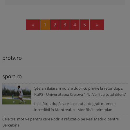
Previous
Next
«
1
2
3
4
5
»
protv.ro
sport.ro
Ștefan Baiaram nu are dubii cu privire la retur după
KuPS - Universitatea Craiova 1-1: „Va fi cu totul diferit”
L-a bătut, după care i-a cerut autograf: moment
incredibil în Montreal, cu Monfils în prim-plan
Cele trei motive pentru care Rodri a refuzat-o pe Real Madrid pentru
Barcelona