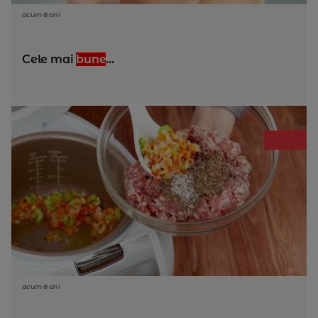
acum 8 ani
Cele mai
bune
...
acum 8 ani