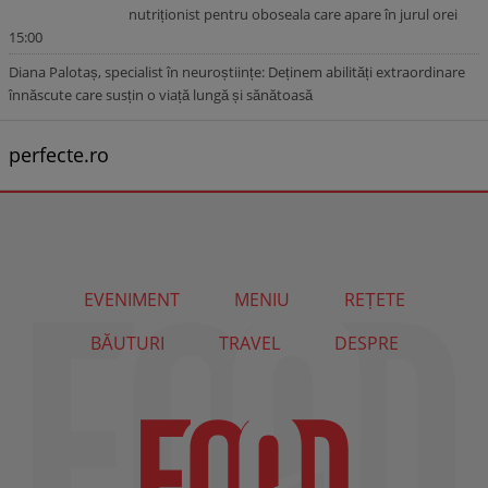
nutriționist pentru oboseala care apare în jurul orei
15:00
Diana Palotaș, specialist în neuroștiințe: Deținem abilități extraordinare
înnăscute care susțin o viață lungă și sănătoasă
perfecte.ro
EVENIMENT
MENIU
REȚETE
BĂUTURI
TRAVEL
DESPRE