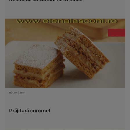
acum 7 ani
Prăjitură caramel