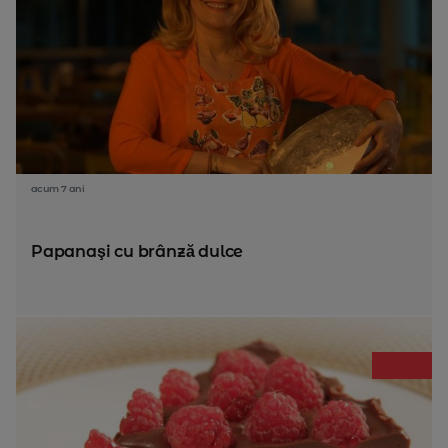
acum 7 ani
Papanaşi cu brânză dulce