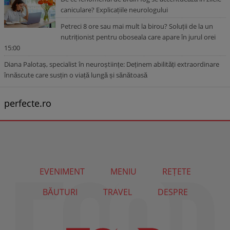
caniculare? Explicațiile neurologului
Petreci 8 ore sau mai mult la birou? Soluții de la un
nutriționist pentru oboseala care apare în jurul orei
15:00
Diana Palotaș, specialist în neuroștiințe: Deținem abilități extraordinare
înnăscute care susțin o viață lungă și sănătoasă
perfecte.ro
EVENIMENT
MENIU
REȚETE
BĂUTURI
TRAVEL
DESPRE