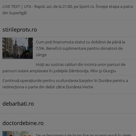
LIVE TEXT | UTA - Rapid, azi, de la 21:00, pe Sport.ro. Începe etapa a patra
din Superligă!
stirileprotv.ro
Cum poți împrumuta statul cu dobânzi de până la
7,5%. Beneficii suplimentare pentru donatorii de
sânge
Hoţii au sustras cabluri din incinta unor parcuri de
panouri solare amplasate în judeţele Dâmboviţa, Ilfov şi Giurgiu
Continuă operațiunile pentru scufundarea barjelor în Dunăre pentru a
redirecționa o parte din debit către Dunărea Veche
debarbati.ro
doctordebine.ro
De ce fenomenul de brain fog se accentuează în zilele