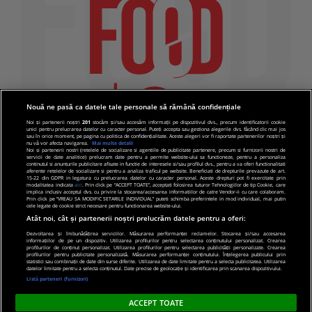
Nouă ne pasă ca datele tale personale să rămână confidențiale
Noi și partenerii noștri
201
stocăm și/sau accesăm informații pe dispozitivul dvs., precum identificatorii cookie
unici pentru prelucrarea datelor cu caracter personal. Puteți accepta sau gestiona alegerile dvs. făcând clic mai jos
sau în orice moment, pe pagina cu politica de confidențialitate. Aceste alegeri vor fi raportate partenerilor noștri și
nu vă vor afecta navigarea.
Mai multe detalii
Noi si partenerii nostri (retelele de socializare si agentiile de publicitate partenere, precum si furnizorii nostri de
servicii de date analitice) prelucram date pentru a permite website-ului sa functioneze, pentru a personaliza
continutul si anunturile publicitare afisate in functie de interesele si/sau profilul dvs., pentru a va oferi functionalitati
aferente retelelor de socializare si pentru a analiza traficul pe website. Beneficiati de drepturile prevazute de art.
15-22 din GDPR in legatura cu prelucrarea datelor cu caracter personal. Aceste drepturi pot fi exercitate prin
modalitatea indicata
aici
. Prin click pe “ACCEPT TOATE”, acceptati folosirea tuturor Tehnologiilor de tip Cookie, care
implica inclusiv acceptul dvs. cu privire la stocarea/accesarea informatiilor de catre Vendor-ii cu care colaboram.
Prin click pe “VREAU SA MODIFIC SETARILE INDIVIDUAL” puteti schimba preferintele in mod individual, mai putin
cele legate de cookie strict necesare pentru functionarea website-ului.
Atât noi, cât și partenerii noștri prelucrăm datele pentru a oferi:
Dezvoltarea și îmbunătățirea serviciilor. Măsurarea performanței reclamelor. Stocarea și/sau accesarea
informațiilor de pe un dispozitiv. Utilizarea profilurilor pentru selectarea conținutului personalizat. Crearea
© 2019 PRO TV S.R.L |
Politica de Cookie
|
Politica
profilurilor de conținut personalizat. Utilizarea profilurilor pentru selectarea publicității personalizate. Crearea
profilurilor pentru publicitate personalizată. Măsurarea performanței conținutului. Înțelegerea publicului prin
de confidentialitate
statistici sau combinații de date din surse diferite. Utilizarea de date limitate pentru a selecta publicitatea. Utilizarea
datelor limitate pentru a selecta conținutul. Date precise de geolocație și identificarea prin scanarea dispozitivului.
Listă parteneri (furnizori)
ACCEPT TOATE