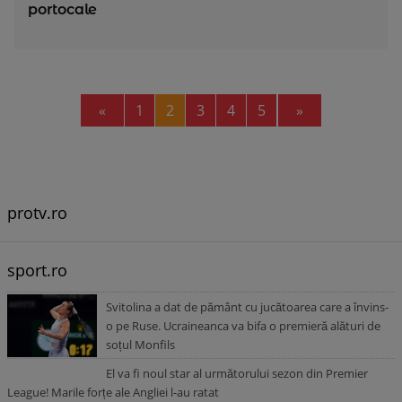
portocale
Previous
Next
«
1
2
3
4
5
»
protv.ro
sport.ro
Svitolina a dat de pământ cu jucătoarea care a învins-
o pe Ruse. Ucraineanca va bifa o premieră alături de
soțul Monfils
El va fi noul star al următorului sezon din Premier
League! Marile forțe ale Angliei l-au ratat