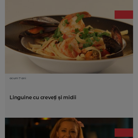
acum 7 ani
Linguine cu creveți și midii