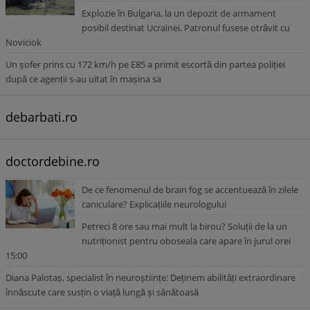
Explozie în Bulgaria, la un depozit de armament
posibil destinat Ucrainei. Patronul fusese otrăvit cu
Noviciok
Un șofer prins cu 172 km/h pe E85 a primit escortă din partea poliției
după ce agenții s-au uitat în mașina sa
debarbati.ro
doctordebine.ro
De ce fenomenul de brain fog se accentuează în zilele
caniculare? Explicațiile neurologului
Petreci 8 ore sau mai mult la birou? Soluții de la un
nutriționist pentru oboseala care apare în jurul orei
15:00
Diana Palotaș, specialist în neuroștiințe: Deținem abilități extraordinare
înnăscute care susțin o viață lungă și sănătoasă