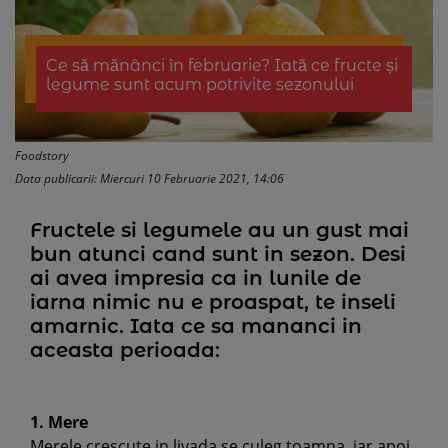
Ce să mănânci în februarie? Iată ce fructe și
legume sunt acum potrivite sezonului
Foodstory
Data publicarii: Miercuri 10 Februarie 2021, 14:06
Fructele si legumele au un gust mai
bun atunci cand sunt in sezon. Desi
ai avea impresia ca in lunile de
iarna nimic nu e proaspat, te inseli
amarnic. Iata ce sa mananci in
aceasta perioada:
1. Mere
Merele crescute in livada se culeg toamna, iar apoi