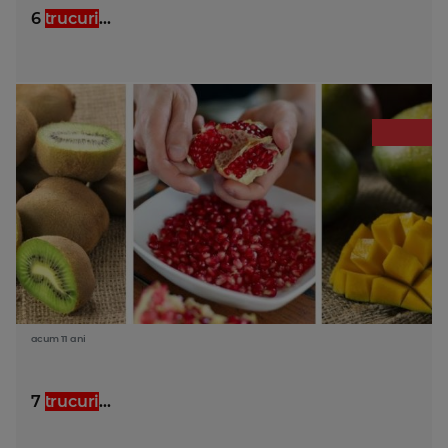
6
trucuri
...
acum 11 ani
7
trucuri
...