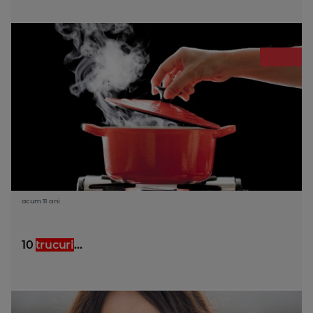
acum 11 ani
10
trucuri
...