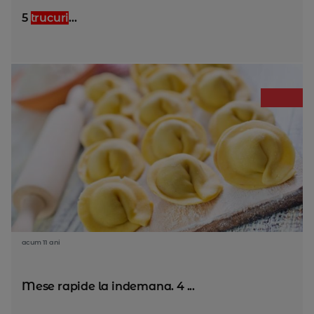
5
trucuri
...
acum 11 ani
Mese rapide la indemana. 4 ...