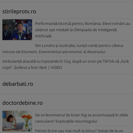
stirileprotv.ro
Performanță istorică pentru România. Elevii români au
obținut opt medalii la Olimpiada de Inteligență
Artificială
Din Londra și Australia, turiști veniți pentru câteva
minute de întuneric. Evenimentul astronomic al deceniului
Ambulanță atacată cu topoarele în Cluj, după un zvon pe TikTok că „fură
copii”. Șoferul a fost rănit | VIDEO
debarbati.ro
doctordebine.ro
De ce fenomenul de brain fog se accentuează în zilele
caniculare? Explicațiile neurologului
Petreci 8 ore sau mai mult la birou? Soluții de la un