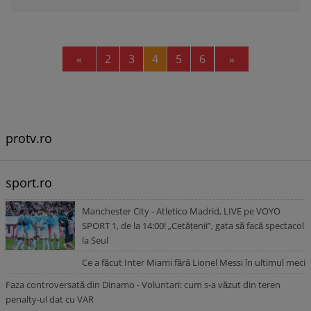
Previous
Next
«
2
3
4
5
6
»
protv.ro
sport.ro
Manchester City - Atletico Madrid, LIVE pe VOYO
SPORT 1, de la 14:00! „Cetățenii”, gata să facă spectacol
la Seul
Ce a făcut Inter Miami fără Lionel Messi în ultimul meci
Faza controversată din Dinamo - Voluntari: cum s-a văzut din teren
penalty-ul dat cu VAR