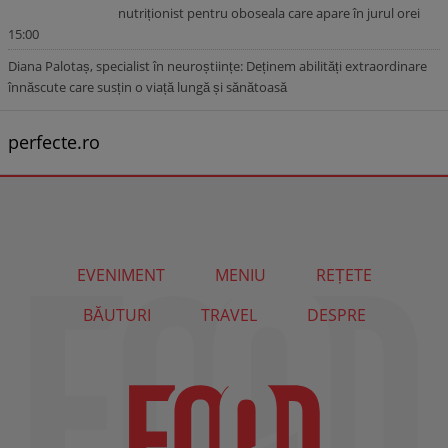
nutriționist pentru oboseala care apare în jurul orei
15:00
Diana Palotaș, specialist în neuroștiințe: Deținem abilități extraordinare
înnăscute care susțin o viață lungă și sănătoasă
perfecte.ro
EVENIMENT
MENIU
REȚETE
BĂUTURI
TRAVEL
DESPRE