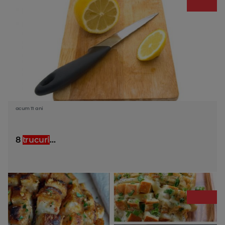
acum 11 ani
8
trucuri
...