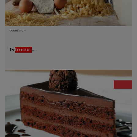
acum 11 ani
15
trucuri
...