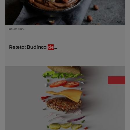
acum 8 ani
Reteta: Budinca
de
...