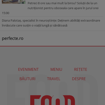
Petreci 8 ore sau mai mult la birou? Soluții de la un
nutriționist pentru oboseala care apare în jurul orei
15:00
Diana Palotaș, specialist în neuroștiințe: Deținem abilități extraordinare
înnăscute care susțin o viață lungă și sănătoasă
perfecte.ro
EVENIMENT
MENIU
REȚETE
BĂUTURI
TRAVEL
DESPRE