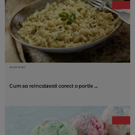
acum 8 ani
Cum sa reincalzesti corect o portie ...