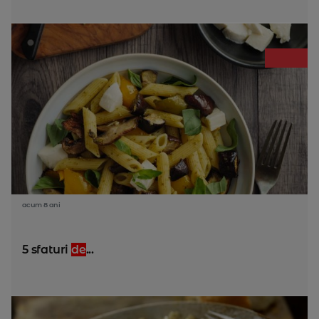
acum 8 ani
5 sfaturi
de
...