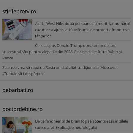
stirileprotv.ro
Alerta West Nile: două persoane au murit, iar numărul
cazurilor a ajuns la 10. Măsurile de protecție împotriva
țânțarilor
Ce le-a spus Donald Trump donatorilor despre
succesorul său pentru alegerile din 2028. Pe cine a ales între Rubio și
Vance
Zelenski vrea să rupă de Rusia un stat aliat tradițional al Moscovei.
„Trebuie să-i despărțim”
debarbati.ro
doctordebine.ro
De ce fenomenul de brain fog se accentuează în zilele
caniculare? Explicațiile neurologului