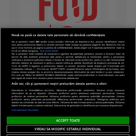
Nouă ne pasă ca datele tale personale să rămână confidențiale
Noi și partenerii noștri
201
stocăm și/sau accesăm informații pe dispozitivul dvs., precum identificatorii cookie
unici pentru prelucrarea datelor cu caracter personal. Puteți accepta sau gestiona alegerile dvs. făcând clic mai jos
sau în orice moment, pe pagina cu politica de confidențialitate. Aceste alegeri vor fi raportate partenerilor noștri și
nu vă vor afecta navigarea.
Mai multe detalii
Noi si partenerii nostri (retelele de socializare si agentiile de publicitate partenere, precum si furnizorii nostri de
servicii de date analitice) prelucram date pentru a permite website-ului sa functioneze, pentru a personaliza
continutul si anunturile publicitare afisate in functie de interesele si/sau profilul dvs., pentru a va oferi functionalitati
aferente retelelor de socializare si pentru a analiza traficul pe website. Beneficiati de drepturile prevazute de art.
15-22 din GDPR in legatura cu prelucrarea datelor cu caracter personal. Aceste drepturi pot fi exercitate prin
modalitatea indicata
aici
. Prin click pe “ACCEPT TOATE”, acceptati folosirea tuturor Tehnologiilor de tip Cookie, care
implica inclusiv acceptul dvs. cu privire la stocarea/accesarea informatiilor de catre Vendor-ii cu care colaboram.
Prin click pe “VREAU SA MODIFIC SETARILE INDIVIDUAL” puteti schimba preferintele in mod individual, mai putin
cele legate de cookie strict necesare pentru functionarea website-ului.
Atât noi, cât și partenerii noștri prelucrăm datele pentru a oferi:
Dezvoltarea și îmbunătățirea serviciilor. Măsurarea performanței reclamelor. Stocarea și/sau accesarea
informațiilor de pe un dispozitiv. Utilizarea profilurilor pentru selectarea conținutului personalizat. Crearea
© 2019 PRO TV S.R.L |
Politica de Cookie
|
Politica
profilurilor de conținut personalizat. Utilizarea profilurilor pentru selectarea publicității personalizate. Crearea
profilurilor pentru publicitate personalizată. Măsurarea performanței conținutului. Înțelegerea publicului prin
de confidentialitate
statistici sau combinații de date din surse diferite. Utilizarea de date limitate pentru a selecta publicitatea. Utilizarea
datelor limitate pentru a selecta conținutul. Date precise de geolocație și identificarea prin scanarea dispozitivului.
Listă parteneri (furnizori)
ACCEPT TOATE
VREAU SA MODIFIC SETARILE INDIVIDUAL