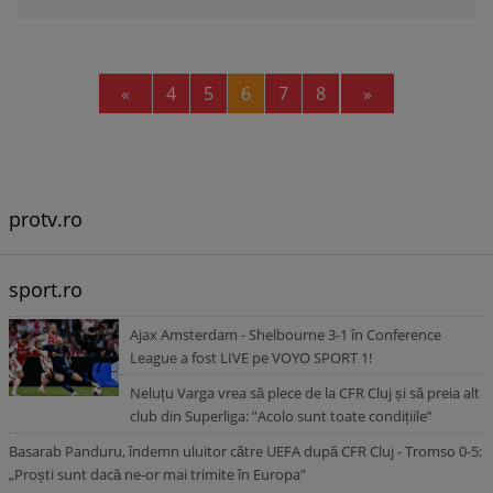
Previous
Next
«
4
5
6
7
8
»
protv.ro
sport.ro
Ajax Amsterdam - Shelbourne 3-1 în Conference
League a fost LIVE pe VOYO SPORT 1!
Neluțu Varga vrea să plece de la CFR Cluj și să preia alt
club din Superliga: ”Acolo sunt toate condițiile”
Basarab Panduru, îndemn uluitor către UEFA după CFR Cluj - Tromso 0-5:
„Proști sunt dacă ne-or mai trimite în Europa”