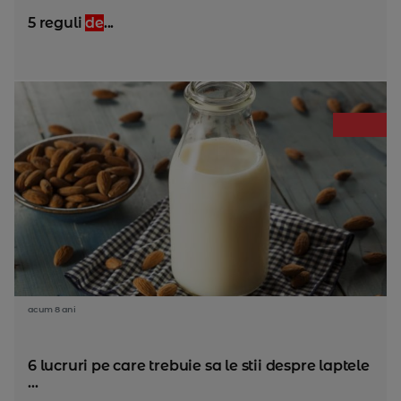
5 reguli
de
...
acum 8 ani
6 lucruri pe care trebuie sa le stii despre laptele
...