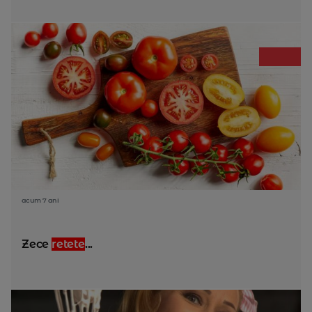
acum 7 ani
Zece
retete
...