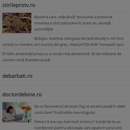
stirileprotv.ro
Bacteria care „mănâncă” țesuturile a provocat
moartea a cinci persoane în acest an, anunță
autoritățile
Bolojan, înaintea ratingului de țară Moody’s: Am fost
cinstiți cu românii, am muncit din greu. Alianța PSD-AUR ”minează” țara
El Niño amenință lumea cu o nouă criză alimentară. 50 de milioane de
oameni riscă foamete acută
debarbati.ro
doctordebine.ro
De ce fenomenul de brain fog se accentuează în zilele
caniculare? Explicațiile neurologului
Petreci 8 ore sau mai mult la birou? Soluții de la un
nutriționist pentru oboseala care apare în jurul orei