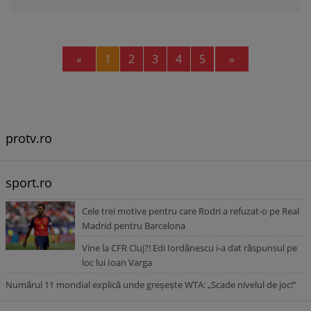
Previous
Next
«
1
2
3
4
5
»
protv.ro
sport.ro
Cele trei motive pentru care Rodri a refuzat-o pe Real
Madrid pentru Barcelona
Vine la CFR Cluj?! Edi Iordănescu i-a dat răspunsul pe
loc lui Ioan Varga
Numărul 11 mondial explică unde greșește WTA: „Scade nivelul de joc!”