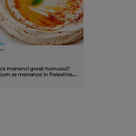
ani
i ca mananci gresit humusul?
cum se mananca in Palestina,...