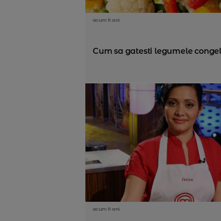
acum 11 ani
Cum sa gatesti legumele conge
acum 11 ani