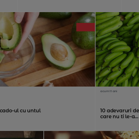
acum 11 ani
ocado-ul cu untul
10 adevaruri d
care nu ti le-a...