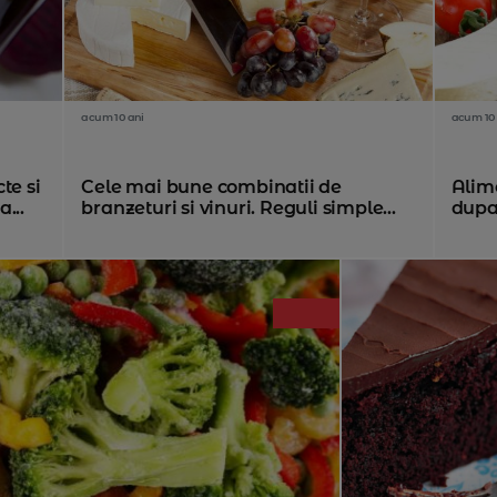
acum 10 ani
acum 10 
te si
Cele mai bune combinatii de
Alim
...
branzeturi si vinuri. Reguli simple...
dupa 