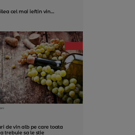
ea cel mai ieftin vin...
ani
uri de vin alb pe care toata
 trebuie sa le stie