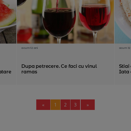
acum 12 ani
acum 12 
Dupa petrecere. Ce faci cu vinul
Stia
atare
ramas
Iata 
Previous
Next
«
1
2
3
»