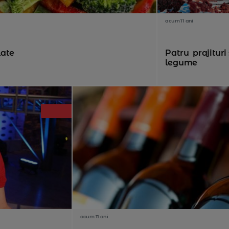
acum 11 ani
late
Patru prajituri
legume
acum 11 ani