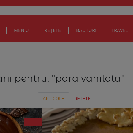
MENIU
REȚETE
BĂUTURI
TRAVEL
rii pentru:
"para vanilata"
ARTICOLE
RETETE