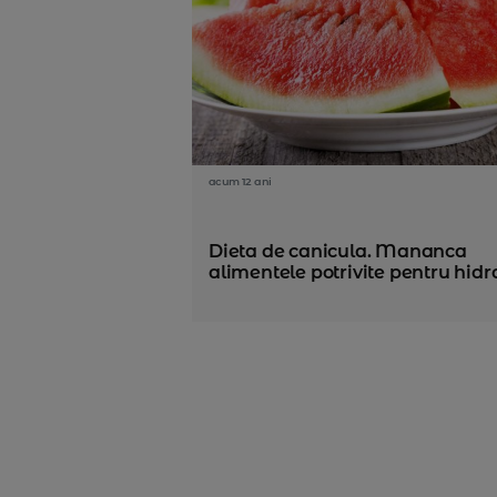
acum 12 ani
Dieta de canicula. Mananca
alimentele potrivite pentru hidr