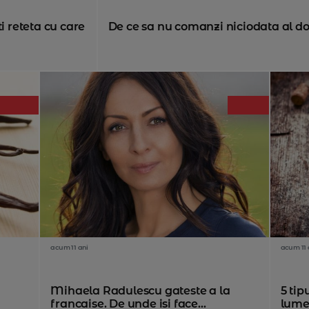
i reteta cu care
De ce sa nu comanzi niciodata al doil
acum 11 ani
acum 11 
o
Mihaela Radulescu gateste a la
5 tip
francaise. De unde isi face...
lumea